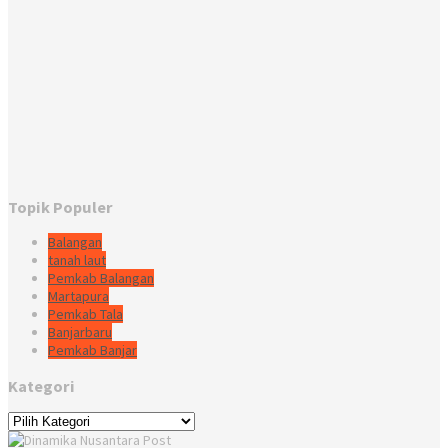
Topik Populer
Balangan
tanah laut
Pemkab Balangan
Martapura
Pemkab Tala
Banjarbaru
Pemkab Banjar
Kategori
Kategori