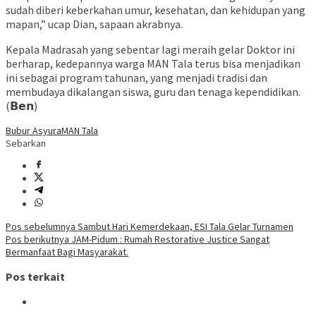
sudah diberi keberkahan umur, kesehatan, dan kehidupan yang
mapan,” ucap Dian, sapaan akrabnya.
Kepala Madrasah yang sebentar lagi meraih gelar Doktor ini
berharap, kedepannya warga MAN Tala terus bisa menjadikan
ini sebagai program tahunan, yang menjadi tradisi dan
membudaya dikalangan siswa, guru dan tenaga kependidikan.
(𝗕𝗲𝗻)
Bubur Asyura
MAN Tala
Sebarkan
Navigasi
Pos sebelumnya
Sambut Hari Kemerdekaan, ESI Tala Gelar Turnamen
Pos berikutnya
JAM-Pidum : Rumah Restorative Justice Sangat
pos
Bermanfaat Bagi Masyarakat.
Pos terkait