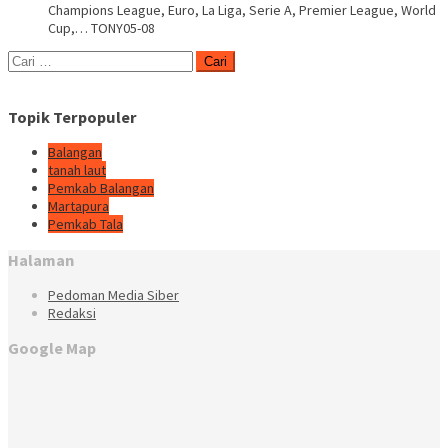
Champions League, Euro, La Liga, Serie A, Premier League, World
Cup,… TONY05-08
Cari
untuk:
Topik Terpopuler
Balangan
tanah laut
Pemkab Balangan
Martapura
Pemkab Tala
Halaman
Pedoman Media Siber
Redaksi
Google Map