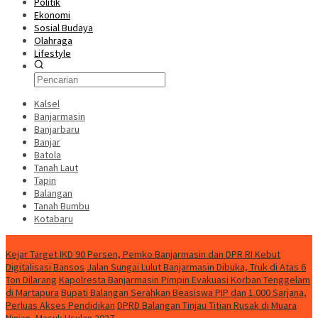
Politik
Ekonomi
Sosial Budaya
Olahraga
Lifestyle
Kalsel
Banjarmasin
Banjarbaru
Banjar
Batola
Tanah Laut
Tapin
Balangan
Tanah Bumbu
Kotabaru
News
Kejar Target IKD 90 Persen, Pemko Banjarmasin dan DPR RI Kebut
Digitalisasi Bansos
Jalan Sungai Lulut Banjarmasin Dibuka, Truk di Atas 6
Ton Dilarang
Kapolresta Banjarmasin Pimpin Evakuasi Korban Tenggelam
di Martapura
Bupati Balangan Serahkan Beasiswa PIP dan 1.000 Sarjana,
Perluas Akses Pendidikan
DPRD Balangan Tinjau Titian Rusak di Muara