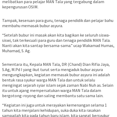
melibatkan para pelajar MAN Tala yang tergabung dalam
kepengurusan OSIM.
Tampak, keseruan para guru, tenaga pendidik dan pelajar bahu
membahu memasak bubur asyura.
“Setelah bubur ini masak akan kita bagikan ke seluruh siswa-
siswi, tak terkecuali para guru dan tenaga pendidik MAN Tala.
Nanti akan kita santap bersama-sama.” ucap Wakamad Humas,
Muhamad, S. Ag.
Sementara itu, Kepala MAN Tala, DR (Chand) Dian Rifia Jaya,
S.Ag, M.Pd I yang ikut turut serta mengaduk bubur asyura
mengungkapkan, kegiatan memasak bubur asyura ini adalah
bentuk rasa syukur warga MAN Tala dan untuk selalu
mengingat sejarah syiar islam sejak zaman Nabi Nuh as. Selain
itu untuk ajang mempersatukan warga MAN Tala dalam
bergotong-royong dan saling membantu satu sama lain.
“Kegiatan ini juga untuk merayakan kemenangan selama 1
tahun kita menjalani kehidupan, suka duka kita rasakan
sampailah kita pada tahun baru islam. kita sangat bersyukur