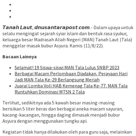
𝙏𝙖𝙣𝙖𝙝 𝙇𝙖𝙪𝙩, 𝙙𝙣𝙪𝙨𝙖𝙣𝙩𝙖𝙧𝙖𝙥𝙤𝙨𝙩.𝙘𝙤𝙢.- Dalam upaya untuk
selalu mengingat sejarah syiar islam dan bentuk rasa syukur,
keluarga besar Madrasah Aliah Negeri (MAN) Tanah Laut (Tala)
menggelar masak bubur Asyura. Kamis (11/8/22).
Bacaan Lainnya
Selamat! 19 Siswa-siswi MAN Tala Lulus SNBP 2023
Berbagai Macam Perlombaan Diadakan, Perayaan Hari
Jadi MAN Tala Ke-29 Berlangsung Meriah
Juarai Lomba Voli HAB Kemenag Tala Ke-77, MAN Tala
Runtuhkan Dominasi MTSN 2 Tala
Terlihat, sedikitnya ada 5 kawah besar masing-masing
berisikan 5 liter beras dan berbagai aneka macam sayuran,
kacang-kacangan, hingga daging dimasak menjadi bubur
Asyura dengan menggunakan tungku api.
Kegiatan tidak hanya dilakukan oleh para guru saja, melainkan