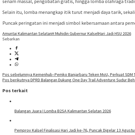
senam massal, pengobatan gratis, hingga lomba olahraga tradis
Selain itu, lomba menangkap itik turut menjadi daya tarik, seka
Puncak peringatan ini menjadi simbol kebersamaan antara pem
Amuntai Kalimantan Selatan
H Muhidin Gubernur Kalsel
Hari Jadi HSU 2026
Sebarkan
Navigasi
Pos sebelumnya
Kemenhub–Pemko Banjarbaru Teken MoU, Perkuat SDM T
Pos berikutnya
DPRD Balangan Dukung One Day Trail Adventure Sudur Beh
pos
Pos terkait
Balangan Juara I Lomba B2SA Kalimantan Selatan 2026
Pemprov Kalsel Finalisasi Hari Jadi ke-76, Puncak Digelar 13 Agustu