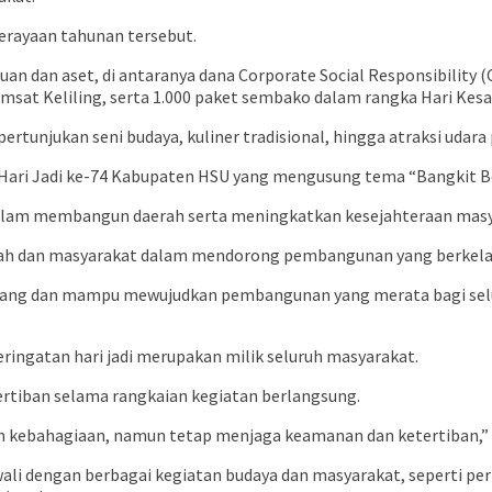
erayaan tahunan tersebut.
an dan aset, di antaranya dana Corporate Social Responsibility (
amsat Keliling, serta 1.000 paket sembako dalam rangka Hari Kes
pertunjukan seni budaya, kuliner tradisional, hingga atraksi udar
ari Jadi ke-74 Kabupaten HSU yang mengusung tema “Bangkit 
am membangun daerah serta meningkatkan kesejahteraan masyar
erah dan masyarakat dalam mendorong pembangunan yang berkela
bang dan mampu mewujudkan pembangunan yang merata bagi selur
ingatan hari jadi merupakan milik seluruh masyarakat.
rtiban selama rangkaian kegiatan berlangsung.
nuh kebahagiaan, namun tetap menjaga keamanan dan ketertiban,” 
li dengan berbagai kegiatan budaya dan masyarakat, seperti pert