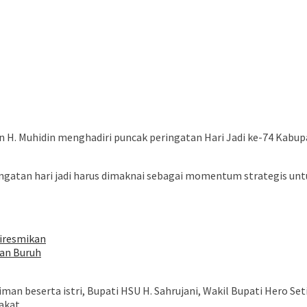
 H. Muhidin menghadiri puncak peringatan Hari Jadi ke-74 Kabupa
gatan hari jadi harus dimaknai sebagai momentum strategis u
Diresmikan
kan Buruh
man beserta istri, Bupati HSU H. Sahrujani, Wakil Bupati Hero Seti
akat.