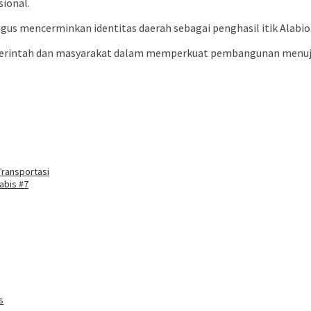
ional.
ligus mencerminkan identitas daerah sebagai penghasil itik Alabio
erintah dan masyarakat dalam memperkuat pembangunan menuju H
ransportasi
abis #7
s