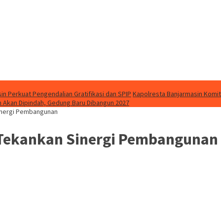
in Perkuat Pengendalian Gratifikasi dan SPIP
Kapolresta Banjarmasin Kom
 Akan Dipindah, Gedung Baru Dibangun 2027
Sinergi Pembangunan
r Tekankan Sinergi Pembangunan