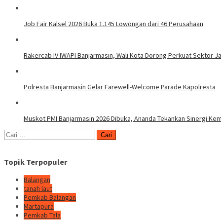
Job Fair Kalsel 2026 Buka 1.145 Lowongan dari 46 Perusahaan
Rakercab IV IWAPI Banjarmasin, Wali Kota Dorong Perkuat Sektor 
Polresta Banjarmasin Gelar Farewell-Welcome Parade Kapolresta
Muskot PMI Banjarmasin 2026 Dibuka, Ananda Tekankan Sinergi Ke
Cari
untuk:
Topik Terpopuler
Balangan
tanah laut
Pemkab Balangan
Martapura
Pemkab Tala