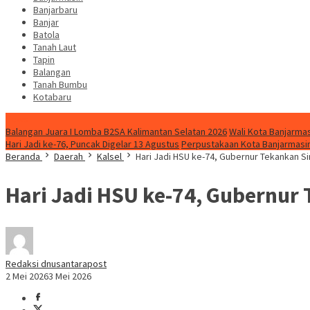
Banjarbaru
Banjar
Batola
Tanah Laut
Tapin
Balangan
Tanah Bumbu
Kotabaru
News
Balangan Juara I Lomba B2SA Kalimantan Selatan 2026
Wali Kota Banjarmas
Hari Jadi ke-76, Puncak Digelar 13 Agustus
Perpustakaan Kota Banjarmasin
Beranda
Daerah
Kalsel
Hari Jadi HSU ke-74, Gubernur Tekankan 
Hari Jadi HSU ke-74, Gubernu
Redaksi dnusantarapost
2 Mei 2026
3 Mei 2026