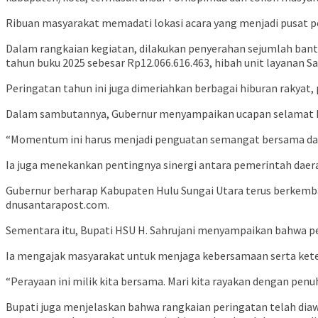
Ribuan masyarakat memadati lokasi acara yang menjadi pusat p
Dalam rangkaian kegiatan, dilakukan penyerahan sejumlah bantu
tahun buku 2025 sebesar Rp12.066.616.463, hibah unit layanan S
Peringatan tahun ini juga dimeriahkan berbagai hiburan rakyat, 
Dalam sambutannya, Gubernur menyampaikan ucapan selamat H
“Momentum ini harus menjadi penguatan semangat bersama dal
Ia juga menekankan pentingnya sinergi antara pemerintah da
Gubernur berharap Kabupaten Hulu Sungai Utara terus berkem
dnusantarapost.com.
Sementara itu, Bupati HSU H. Sahrujani menyampaikan bahwa per
Ia mengajak masyarakat untuk menjaga kebersamaan serta kete
“Perayaan ini milik kita bersama. Mari kita rayakan dengan pe
Bupati juga menjelaskan bahwa rangkaian peringatan telah diawa