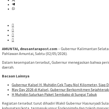
AMUNTAI, dnusantarapost.com
– Gubernur Kalimantan Selatan
Pahlawan Amuntai, Sabtu (02/05/2026).
Dalam kesempatan tersebut, Gubernur menegaskan bahwa perin
daerah.
Bacaan Lainnya
Gubernur Kalsel H. Muhidin Cek Tugu Nol Kilometer, Siap 
May Day 2026 di Kalsel, Gubernur Berkomitmen Sejahtera
H Muhidin Salurkan Paket Sembako di Sungai Tabuk
Kegiatan tersebut turut dihadiri Wakil Gubernur Hasnuryadi Sulai
kabupaten/kota, termasuk unsur Forkopimda dan tokoh masyar