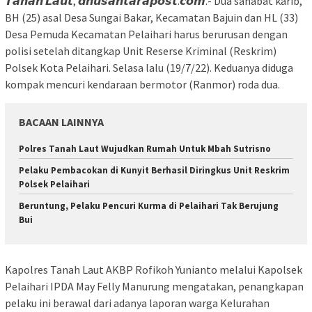
𝙏𝙖𝙣𝙖𝙝 𝙇𝙖𝙪𝙩, 𝙙𝙣𝙪𝙨𝙖𝙣𝙩𝙖𝙧𝙖𝙥𝙤𝙨𝙩.𝙘𝙤𝙢.- Dua sahabat karib,
BH (25) asal Desa Sungai Bakar, Kecamatan Bajuin dan HL (33)
Desa Pemuda Kecamatan Pelaihari harus berurusan dengan
polisi setelah ditangkap Unit Reserse Kriminal (Reskrim)
Polsek Kota Pelaihari. Selasa lalu (19/7/22). Keduanya diduga
kompak mencuri kendaraan bermotor (Ranmor) roda dua.
BACAAN LAINNYA
Polres Tanah Laut Wujudkan Rumah Untuk Mbah Sutrisno
Pelaku Pembacokan di Kunyit Berhasil Diringkus Unit Reskrim
Polsek Pelaihari
Beruntung, Pelaku Pencuri Kurma di Pelaihari Tak Berujung
Bui
Kapolres Tanah Laut AKBP Rofikoh Yunianto melalui Kapolsek
Pelaihari IPDA May Felly Manurung mengatakan, penangkapan
pelaku ini berawal dari adanya laporan warga Kelurahan