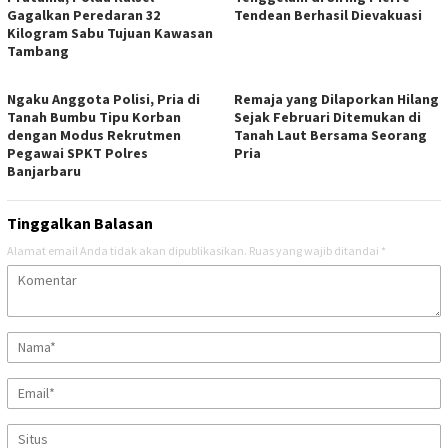
Gagalkan Peredaran 32
Tendean Berhasil Dievakuasi
Kilogram Sabu Tujuan Kawasan
Tambang
Ngaku Anggota Polisi, Pria di
Remaja yang Dilaporkan Hilang
Tanah Bumbu Tipu Korban
Sejak Februari Ditemukan di
dengan Modus Rekrutmen
Tanah Laut Bersama Seorang
Pegawai SPKT Polres
Pria
Banjarbaru
Tinggalkan Balasan
Alamat email Anda tidak akan dipublikasikan.
Ruas yang wajib ditandai
*