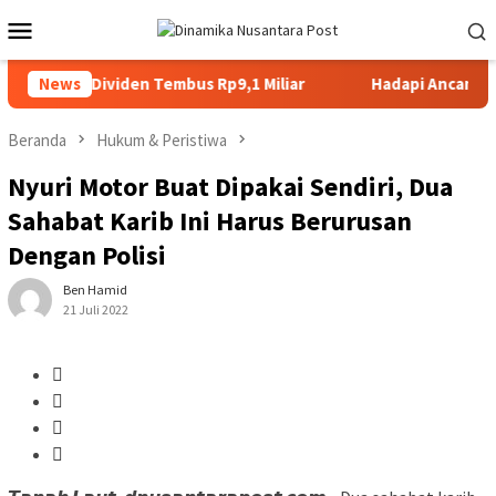
Loncat
Menu
ke
Mobile
konten
ransi, Dividen Tembus Rp9,1 Miliar
News
Hadapi Ancaman Banj
Beranda
Hukum & Peristiwa
Nyuri Motor Buat Dipakai Sendiri, Dua
Sahabat Karib Ini Harus Berurusan
Dengan Polisi
Ben Hamid
21 Juli 2022