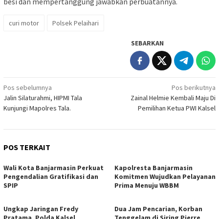
besi dan mempertanggung jawabkan perbuatannya.
curi motor
Polsek Pelaihari
SEBARKAN
Navigasi
Pos sebelumnya
Pos berikutnya
Jalin Silaturahmi, HIPMI Tala
Zainal Helmie Kembali Maju Di
pos
Kunjungi Mapolres Tala.
Pemilihan Ketua PWI Kalsel
POS TERKAIT
Wali Kota Banjarmasin Perkuat
Kapolresta Banjarmasin
Pengendalian Gratifikasi dan
Komitmen Wujudkan Pelayanan
SPIP
Prima Menuju WBBM
Ungkap Jaringan Fredy
Dua Jam Pencarian, Korban
Pratama, Polda Kalsel
Tenggelam di Siring Pierre