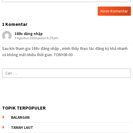
1 Komentar
188v đăng nhập
3 Agustus 2026 pukul 6:29 pm
Sau khi tham gia 188v đăng nhập , mình thấy thao tác đăng ký khá nhanh
và không mất nhiều thời gian. TONY08-03
Cari
untuk:
TOPIK TERPOPULER
BALANGAN
TANAH LAUT