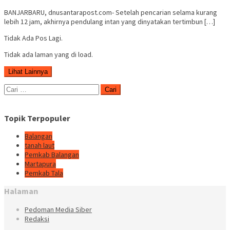
BANJARBARU, dnusantarapost.com- Setelah pencarian selama kurang
lebih 12 jam, akhirnya pendulang intan yang dinyatakan tertimbun […]
Tidak Ada Pos Lagi.
Tidak ada laman yang di load.
Lihat Lainnya
Cari
untuk:
Topik Terpopuler
Balangan
tanah laut
Pemkab Balangan
Martapura
Pemkab Tala
Halaman
Pedoman Media Siber
Redaksi