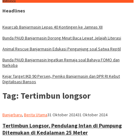
Bansos
Headlines
Kwarcab Banjarmasin Lepas 40 Kontingen ke Jamnas XII
Bunda PAUD Banjarmasin Dorong Minat Baca Lewat Jelajah Literasi
Animal Rescue Banjarmasin Edukasi Pengunjung soal Satwa Reptil
Bunda PAUD Banjarmasin Ingatkan Remaja soal Bahaya FOMO dan
Narkoba
Kejar Target IKD 90 Persen, Pemko Banjarmasin dan DPR RI Kebut
Digitalisasi Bansos
Tag:
Tertimbun longsor
Redaksi
Banjarbaru
,
Berita Utama
31 Oktober 2024
31 Oktober 2024
dnusantarapost
Tertimbun Longsor, Pendulang Intan di Pumpung
Ditemukan di Kedalaman 25 Meter