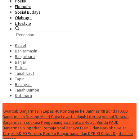
Politik
Ekonomi
Sosial Budaya
Olahraga
Lifestyle
Kalsel
Banjarmasin
Banjarbaru
Banjar
Batola
Tanah Laut
Tapin
Balangan
Tanah Bumbu
Kotabaru
News
Kwarcab Banjarmasin Lepas 40 Kontingen ke Jamnas XII
Bunda PAUD
Banjarmasin Dorong Minat Baca Lewat Jelajah Literasi
Animal Rescue
Banjarmasin Edukasi Pengunjung soal Satwa Reptil
Bunda PAUD
Banjarmasin Ingatkan Remaja soal Bahaya FOMO dan Narkoba
Kejar
Target IKD 90 Persen, Pemko Banjarmasin dan DPR RI Kebut Digitalisasi