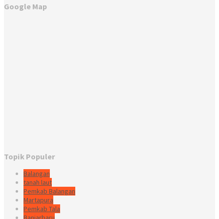
Google Map
Topik Populer
Balangan
tanah laut
Pemkab Balangan
Martapura
Pemkab Tala
Banjarbaru