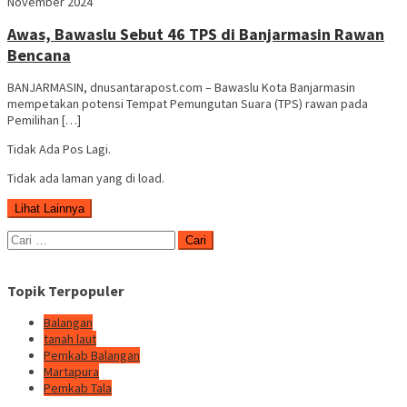
Ridha
November 2024
Awas, Bawaslu Sebut 46 TPS di Banjarmasin Rawan
Bencana
BANJARMASIN, dnusantarapost.com – Bawaslu Kota Banjarmasin
mempetakan potensi Tempat Pemungutan Suara (TPS) rawan pada
Pemilihan […]
Tidak Ada Pos Lagi.
Tidak ada laman yang di load.
Lihat Lainnya
Cari
untuk:
Topik Terpopuler
Balangan
tanah laut
Pemkab Balangan
Martapura
Pemkab Tala