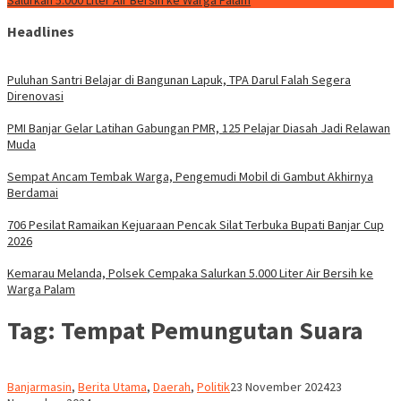
Salurkan 5.000 Liter Air Bersih ke Warga Palam
Headlines
Puluhan Santri Belajar di Bangunan Lapuk, TPA Darul Falah Segera
Direnovasi
PMI Banjar Gelar Latihan Gabungan PMR, 125 Pelajar Diasah Jadi Relawan
Muda
Sempat Ancam Tembak Warga, Pengemudi Mobil di Gambut Akhirnya
Berdamai
706 Pesilat Ramaikan Kejuaraan Pencak Silat Terbuka Bupati Banjar Cup
2026
Kemarau Melanda, Polsek Cempaka Salurkan 5.000 Liter Air Bersih ke
Warga Palam
Tag:
Tempat Pemungutan Suara
M.
Banjarmasin
,
Berita Utama
,
Daerah
,
Politik
23 November 2024
23