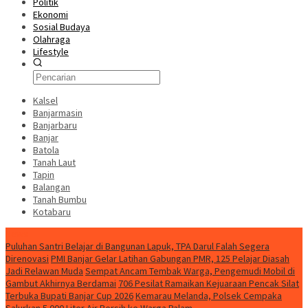
Politik
Ekonomi
Sosial Budaya
Olahraga
Lifestyle
Kalsel
Banjarmasin
Banjarbaru
Banjar
Batola
Tanah Laut
Tapin
Balangan
Tanah Bumbu
Kotabaru
News
Puluhan Santri Belajar di Bangunan Lapuk, TPA Darul Falah Segera
Direnovasi
PMI Banjar Gelar Latihan Gabungan PMR, 125 Pelajar Diasah
Jadi Relawan Muda
Sempat Ancam Tembak Warga, Pengemudi Mobil di
Gambut Akhirnya Berdamai
706 Pesilat Ramaikan Kejuaraan Pencak Silat
Terbuka Bupati Banjar Cup 2026
Kemarau Melanda, Polsek Cempaka