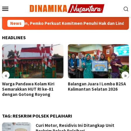
Loncat
Menu
ke
Mobile
konten
jarmasin, Pemko Perkuat Komitmen Penuhi Hak dan Lindungi An
News
HEADLINES
«
»
Warga Pandawa Kolam Kiri
Balangan Juara I Lomba B2SA
Semarakkan HUT RI ke-81
Kalimantan Selatan 2026
dengan Gotong Royong
TAG:
RESKRIM POLSEK PELAIHARI
Curi Motor, Residivis Ini Ditangkap Unit
Reskrim Polsek Pelaihari