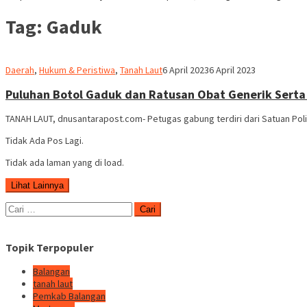
Tag:
Gaduk
Redaksi
Daerah
,
Hukum & Peristiwa
,
Tanah Laut
6 April 2023
6 April 2023
dnusantarapost
Puluhan Botol Gaduk dan Ratusan Obat Generik Serta
TANAH LAUT, dnusantarapost.com- Petugas gabung terdiri dari Satuan Poli
Tidak Ada Pos Lagi.
Tidak ada laman yang di load.
Lihat Lainnya
Cari
untuk:
Topik Terpopuler
Balangan
tanah laut
Pemkab Balangan