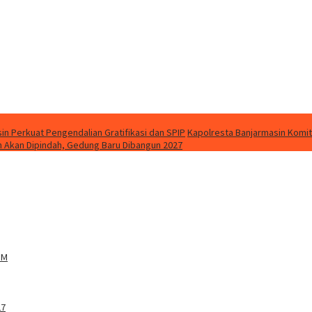
in Perkuat Pengendalian Gratifikasi dan SPIP
Kapolresta Banjarmasin Kom
 Akan Dipindah, Gedung Baru Dibangun 2027
BM
27