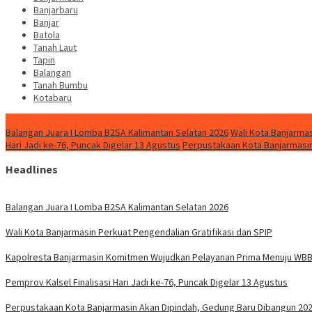
Banjarbaru
Banjar
Batola
Tanah Laut
Tapin
Balangan
Tanah Bumbu
Kotabaru
News
Balangan Juara I Lomba B2SA Kalimantan Selatan 2026
Wali Kota Banjarmas
Hari Jadi ke-76, Puncak Digelar 13 Agustus
Perpustakaan Kota Banjarmasin
Headlines
Balangan Juara I Lomba B2SA Kalimantan Selatan 2026
Wali Kota Banjarmasin Perkuat Pengendalian Gratifikasi dan SPIP
Kapolresta Banjarmasin Komitmen Wujudkan Pelayanan Prima Menuju WB
Pemprov Kalsel Finalisasi Hari Jadi ke-76, Puncak Digelar 13 Agustus
Perpustakaan Kota Banjarmasin Akan Dipindah, Gedung Baru Dibangun 20