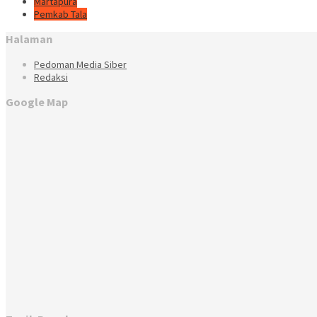
Martapura
Pemkab Tala
Halaman
Pedoman Media Siber
Redaksi
Google Map