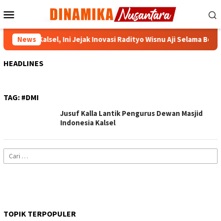
Loncat
Menu
ke
Mobile
konten
ke Kejati Kalsel, Ini Jejak Inovasi Radityo Wisnu Aji Selama Bertug
News
HEADLINES
TAG:
#DMI
Jusuf Kalla Lantik Pengurus Dewan Masjid
Indonesia Kalsel
Cari
untuk:
TOPIK TERPOPULER