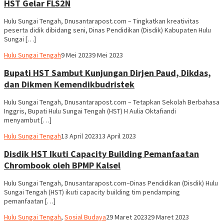
HST Gelar FLS2N
Hulu Sungai Tengah, Dnusantarapost.com – Tingkatkan kreativitas
peserta didik dibidang seni, Dinas Pendidikan (Disdik) Kabupaten Hulu
Sungai […]
Hariadi
Hulu Sungai Tengah
9 Mei 2023
9 Mei 2023
Adi
Bupati HST Sambut Kunjungan Dirjen Paud, Dikdas,
dan Dikmen Kemendikbudristek
Hulu Sungai Tengah, Dnusantarapost.com – Tetapkan Sekolah Berbahasa
Inggris, Bupati Hulu Sungai Tengah (HST) H Aulia Oktafiandi
menyambut […]
Hariadi
Hulu Sungai Tengah
13 April 2023
13 April 2023
Adi
Disdik HST Ikuti Capacity Building Pemanfaatan
Chrombook oleh BPMP Kalsel
Hulu Sungai Tengah, Dnusantarapost.com–Dinas Pendidikan (Disdik) Hulu
Sungai Tengah (HST) ikuti capacity building tim pendamping
pemanfaatan […]
Hariadi
Hulu Sungai Tengah
,
Sosial Budaya
29 Maret 2023
29 Maret 2023