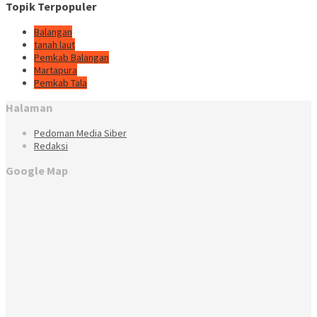
Topik Terpopuler
Balangan
tanah laut
Pemkab Balangan
Martapura
Pemkab Tala
Halaman
Pedoman Media Siber
Redaksi
Google Map