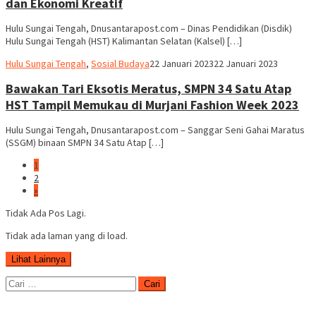
dan Ekonomi Kreatif
Hulu Sungai Tengah, Dnusantarapost.com – Dinas Pendidikan (Disdik)
Hulu Sungai Tengah (HST) Kalimantan Selatan (Kalsel) […]
Hariadi
Hulu Sungai Tengah
,
Sosial Budaya
22 Januari 2023
22 Januari 2023
Adi
Bawakan Tari Eksotis Meratus, SMPN 34 Satu Atap
HST Tampil Memukau di Murjani Fashion Week 2023
Hulu Sungai Tengah, Dnusantarapost.com – Sanggar Seni Gahai Maratus
(SSGM) binaan SMPN 34 Satu Atap […]
1
2
»
Tidak Ada Pos Lagi.
Tidak ada laman yang di load.
Lihat Lainnya
Cari
untuk: