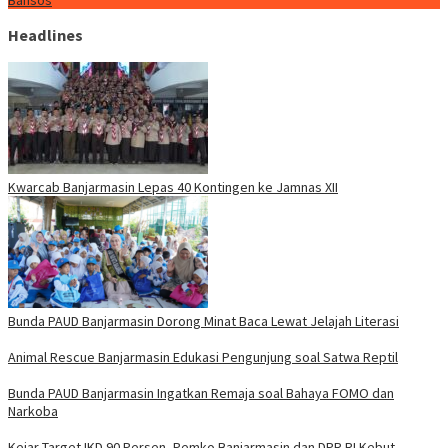
Bansos
Headlines
Kwarcab Banjarmasin Lepas 40 Kontingen ke Jamnas XII
Bunda PAUD Banjarmasin Dorong Minat Baca Lewat Jelajah Literasi
Animal Rescue Banjarmasin Edukasi Pengunjung soal Satwa Reptil
Bunda PAUD Banjarmasin Ingatkan Remaja soal Bahaya FOMO dan
Narkoba
Kejar Target IKD 90 Persen, Pemko Banjarmasin dan DPR RI Kebut