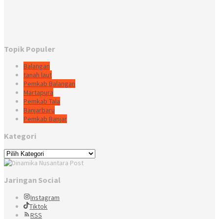
Topik Populer
Balangan
tanah laut
Pemkab Balangan
Martapura
Pemkab Tala
Banjarbaru
Pemkab Banjar
Kategori
Kategori
Jaringan Social
Instagram
Tiktok
RSS