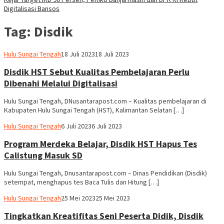
Digitalisasi Bansos
Tag:
Disdik
Hariadi
Hulu Sungai Tengah
18 Juli 2023
18 Juli 2023
Adi
Disdik HST Sebut Kualitas Pembelajaran Perlu
Dibenahi Melalui Digitalisasi
Hulu Sungai Tengah, DNusantarapost.com – Kualitas pembelajaran di
Kabupaten Hulu Sungai Tengah (HST), Kalimantan Selatan […]
Hariadi
Hulu Sungai Tengah
6 Juli 2023
6 Juli 2023
Adi
Program Merdeka Belajar, Disdik HST Hapus Tes
Calistung Masuk SD
Hulu Sungai Tengah, Dnusantarapost.com – Dinas Pendidikan (Disdik)
setempat, menghapus tes Baca Tulis dan Hitung […]
Hariadi
Hulu Sungai Tengah
25 Mei 2023
25 Mei 2023
Adi
Tingkatkan Kreatifitas Seni Peserta Didik, Disdik