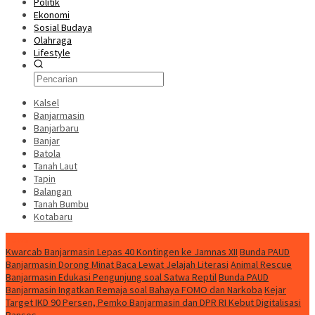
Politik
Ekonomi
Sosial Budaya
Olahraga
Lifestyle
Kalsel
Banjarmasin
Banjarbaru
Banjar
Batola
Tanah Laut
Tapin
Balangan
Tanah Bumbu
Kotabaru
News
Kwarcab Banjarmasin Lepas 40 Kontingen ke Jamnas XII
Bunda PAUD
Banjarmasin Dorong Minat Baca Lewat Jelajah Literasi
Animal Rescue
Banjarmasin Edukasi Pengunjung soal Satwa Reptil
Bunda PAUD
Banjarmasin Ingatkan Remaja soal Bahaya FOMO dan Narkoba
Kejar
Target IKD 90 Persen, Pemko Banjarmasin dan DPR RI Kebut Digitalisasi