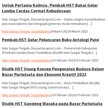
Adi
Untuk Pertama Kalinya, Pemkab HST Bakal Gelar
Lomba Cerdas Cermat Kebudayaan
Hulu Sungai Tengah, Dnusantarapost.com – Dalam rangka menumbuhkan
jiwa nasionalisme dan mengajak generasi muda memahami […]
Hariadi
Hulu Sungai Tengah
,
Sosial Budaya
9 Maret 2023
9 Maret 2023
Adi
Pemkab HST Gelar Peluncuran Buku Antologi Puisi
Hulu Sungai Tengah, Dnusantarapost.com – Pemerintah Kabupaten
(Pemkab) melalui Dinas Pendidikan (Disdik) Hulu Sungai Tengah […]
Hariadi
Hulu Sungai Tengah
,
Sosial Budaya
23 Februari 2023
23 Februari 2023
Adi
Disdik HST Usung Konsep Pengenalan Budaya Dalam
Bazar Pariwisata dan Ekonomi Kreatif 2023
Hulu Sungai Tengah, Dnusantarapost.com – Dinas Pendidikan (Disdik)
Hulu Sungai Tengah (HST) usung stand konsep […]
Hariadi
Hulu Sungai Tengah
,
Sosial Budaya
23 Februari 2023
23 Februari 2023
Adi
Disdik HST Gandeng Wasaka pada Bazar Pariwisata