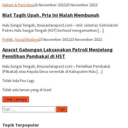
Hariadi
Hukum & Peristiwa
25 November 2022
25 November 2022
Adi
Niat Tagih Upah, Pria Ini Malah Membunuh
Hulu Sungai Tengah, Dnusantarapost.com – Unit Jatanras Satreskrim
Polres Hulu Sungai Tengah (HST) berhasil mengamankan […]
Hariadi
Politik
,
Sosial Budaya
23 November 2022
23 November 2022
Adi
Aparat Gabungan Laksanakan Patroli Menjelang
Pemilihan Pambakal di HST
Hulu Sungai Tengah, Dnusantarapost.com – Pemilihan Pembakal
(Pilbakal) atau Kepala Desa serentak di Kabupaten Hulu […]
Tidak Ada Pos Lagi.
Tidak ada laman yang di load.
Lihat Lainnya
Cari
untuk:
Topik Terpopuler