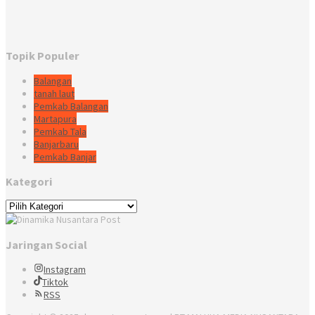
Topik Populer
Balangan
tanah laut
Pemkab Balangan
Martapura
Pemkab Tala
Banjarbaru
Pemkab Banjar
Kategori
Kategori
Jaringan Social
Instagram
Tiktok
RSS