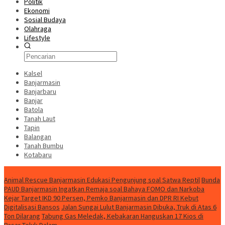
Politik
Ekonomi
Sosial Budaya
Olahraga
Lifestyle
Kalsel
Banjarmasin
Banjarbaru
Banjar
Batola
Tanah Laut
Tapin
Balangan
Tanah Bumbu
Kotabaru
News
Animal Rescue Banjarmasin Edukasi Pengunjung soal Satwa Reptil
Bunda
PAUD Banjarmasin Ingatkan Remaja soal Bahaya FOMO dan Narkoba
Kejar Target IKD 90 Persen, Pemko Banjarmasin dan DPR RI Kebut
Digitalisasi Bansos
Jalan Sungai Lulut Banjarmasin Dibuka, Truk di Atas 6
Ton Dilarang
Tabung Gas Meledak, Kebakaran Hanguskan 17 Kios di