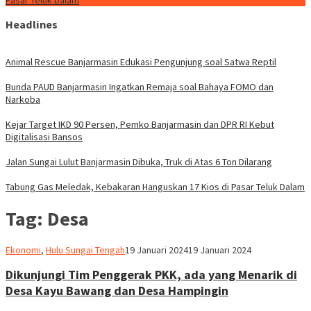
Pasar Teluk Dalam
Headlines
Animal Rescue Banjarmasin Edukasi Pengunjung soal Satwa Reptil
Bunda PAUD Banjarmasin Ingatkan Remaja soal Bahaya FOMO dan
Narkoba
Kejar Target IKD 90 Persen, Pemko Banjarmasin dan DPR RI Kebut
Digitalisasi Bansos
Jalan Sungai Lulut Banjarmasin Dibuka, Truk di Atas 6 Ton Dilarang
Tabung Gas Meledak, Kebakaran Hanguskan 17 Kios di Pasar Teluk Dalam
Tag:
Desa
Hariadi
Ekonomi
,
Hulu Sungai Tengah
19 Januari 2024
19 Januari 2024
Adi
Dikunjungi Tim Penggerak PKK, ada yang Menarik di
Desa Kayu Bawang dan Desa Hampingin