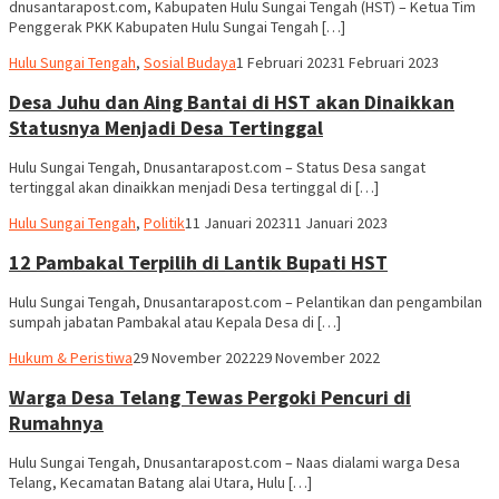
dnusantarapost.com, Kabupaten Hulu Sungai Tengah (HST) – Ketua Tim
Penggerak PKK Kabupaten Hulu Sungai Tengah […]
Hariadi
Hulu Sungai Tengah
,
Sosial Budaya
1 Februari 2023
1 Februari 2023
Adi
Desa Juhu dan Aing Bantai di HST akan Dinaikkan
Statusnya Menjadi Desa Tertinggal
Hulu Sungai Tengah, Dnusantarapost.com – Status Desa sangat
tertinggal akan dinaikkan menjadi Desa tertinggal di […]
Hariadi
Hulu Sungai Tengah
,
Politik
11 Januari 2023
11 Januari 2023
Adi
12 Pambakal Terpilih di Lantik Bupati HST
Hulu Sungai Tengah, Dnusantarapost.com – Pelantikan dan pengambilan
sumpah jabatan Pambakal atau Kepala Desa di […]
Hariadi
Hukum & Peristiwa
29 November 2022
29 November 2022
Adi
Warga Desa Telang Tewas Pergoki Pencuri di
Rumahnya
Hulu Sungai Tengah, Dnusantarapost.com – Naas dialami warga Desa
Telang, Kecamatan Batang alai Utara, Hulu […]