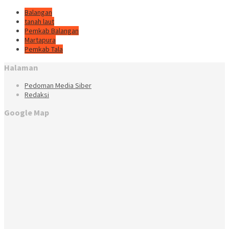
Balangan
tanah laut
Pemkab Balangan
Martapura
Pemkab Tala
Halaman
Pedoman Media Siber
Redaksi
Google Map