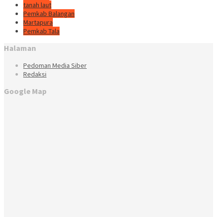
tanah laut
Pemkab Balangan
Martapura
Pemkab Tala
Halaman
Pedoman Media Siber
Redaksi
Google Map