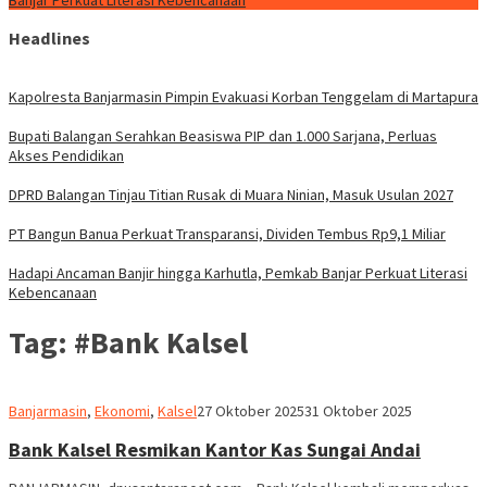
Banjar Perkuat Literasi Kebencanaan
Headlines
Kapolresta Banjarmasin Pimpin Evakuasi Korban Tenggelam di Martapura
Bupati Balangan Serahkan Beasiswa PIP dan 1.000 Sarjana, Perluas
Akses Pendidikan
DPRD Balangan Tinjau Titian Rusak di Muara Ninian, Masuk Usulan 2027
PT Bangun Banua Perkuat Transparansi, Dividen Tembus Rp9,1 Miliar
Hadapi Ancaman Banjir hingga Karhutla, Pemkab Banjar Perkuat Literasi
Kebencanaan
Tag:
#Bank Kalsel
Redaksi
Banjarmasin
,
Ekonomi
,
Kalsel
27 Oktober 2025
31 Oktober 2025
dnusantarapost
Bank Kalsel Resmikan Kantor Kas Sungai Andai