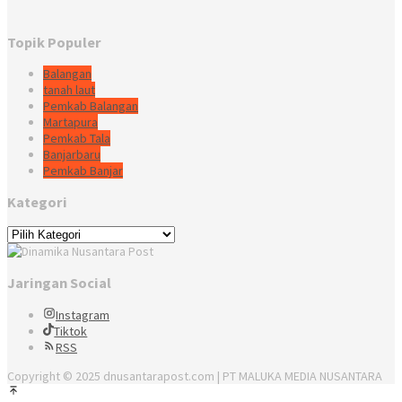
Topik Populer
Balangan
tanah laut
Pemkab Balangan
Martapura
Pemkab Tala
Banjarbaru
Pemkab Banjar
Kategori
Kategori
Jaringan Social
Instagram
Tiktok
RSS
Copyright © 2025 dnusantarapost.com | PT MALUKA MEDIA NUSANTARA