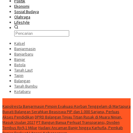
Politik
Ekonomi
Sosial Budaya
Olahraga
Lifestyle
Kalsel
Banjarmasin
Banjarbaru
Banjar
Batola
Tanah Laut
Tapin
Balangan
Tanah Bumbu
Kotabaru
News
Kapolresta Banjarmasin Pimpin Evakuasi Korban Tenggelam di Martapura
Bupati Balangan Serahkan Beasiswa PIP dan 1.000 Sarjana, Perluas
Akses Pendidikan
DPRD Balangan Tinjau Titian Rusak di Muara Ninian,
Masuk Usulan 2027
PT Bangun Banua Perkuat Transparansi, Dividen
Tembus Rp9,1 Miliar
Hadapi Ancaman Banjir hingga Karhutla, Pemkab