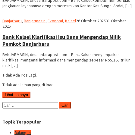
BANJARMASIN, dnusantarapost.com – Bank Kalsel kembali memperluas
jangkauan layanannya dengan meresmikan Kantor Kas Sungai Andai, […]
Redaksi
Banjarbaru
,
Banjarmasin
,
Ekonomi
,
Kalsel
26 Oktober 2025
31 Oktober
dnusantarapost
2025
Bank Kalsel Klarifikasi Isu Dana Mengendap Milik
Pemkot Banjarbaru
BANJARMASIN, dnusantarapost.com – Bank Kalsel menyampaikan
klarifikasi mengenai informasi dana mengendap sebesar Rp5,165 triliun
milik […]
Tidak Ada Pos Lagi.
Tidak ada laman yang di load.
Lihat Lainnya
Cari
untuk:
Topik Terpopuler
Balangan