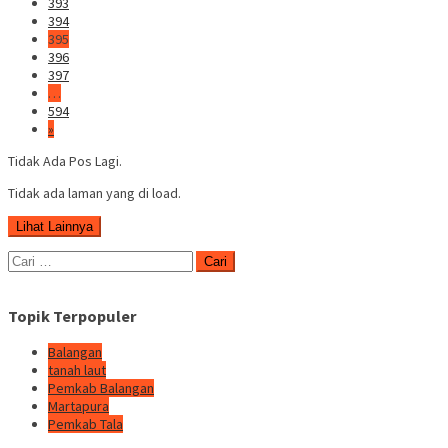
393
394
395
396
397
…
594
»
Tidak Ada Pos Lagi.
Tidak ada laman yang di load.
Lihat Lainnya
Cari
untuk:
Topik Terpopuler
Balangan
tanah laut
Pemkab Balangan
Martapura
Pemkab Tala