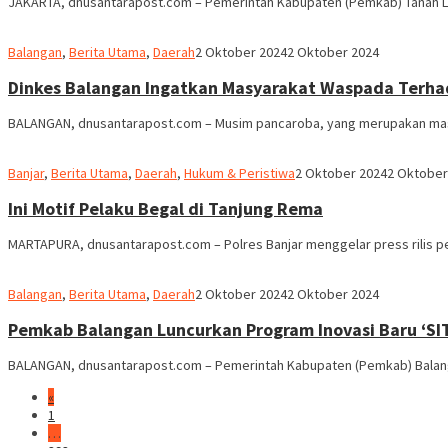
JAKARTA, dnusantarapost.com – Pemerintah Kabupaten (Pemkab) Tanah Laut
M.
Balangan
,
Berita Utama
,
Daerah
2 Oktober 2024
2 Oktober 2024
Ridha
Dinkes Balangan Ingatkan Masyarakat Waspada Terha
BALANGAN, dnusantarapost.com – Musim pancaroba, yang merupakan masa
M.
Banjar
,
Berita Utama
,
Daerah
,
Hukum & Peristiwa
2 Oktober 2024
2 Oktober
Ridha
Ini Motif Pelaku Begal di Tanjung Rema
MARTAPURA, dnusantarapost.com – Polres Banjar menggelar press rilis 
M.
Balangan
,
Berita Utama
,
Daerah
2 Oktober 2024
2 Oktober 2024
Ridha
Pemkab Balangan Luncurkan Program Inovasi Baru ‘SIT
BALANGAN, dnusantarapost.com – Pemerintah Kabupaten (Pemkab) Balanga
«
1
…