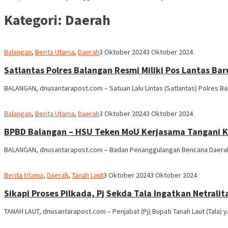
Kategori:
Daerah
M.
Balangan
,
Berita Utama
,
Daerah
3 Oktober 2024
3 Oktober 2024
Ridha
Satlantas Polres Balangan Resmi Miliki Pos Lantas Bar
BALANGAN, dnusantarapost.com – Satuan Lalu Lintas (Satlantas) Polres Bala
M.
Balangan
,
Berita Utama
,
Daerah
3 Oktober 2024
3 Oktober 2024
Ridha
BPBD Balangan – HSU Teken MoU Kerjasama Tangani K
BALANGAN, dnusantarapost.com – Badan Penanggulangan Bencana Daerah 
Redaksi
Berita Utama
,
Daerah
,
Tanah Laut
3 Oktober 2024
3 Oktober 2024
dnusantarapost
Sikapi Proses Pilkada, Pj Sekda Tala Ingatkan Netralit
TANAH LAUT, dnusantarapost.com – Penjabat (Pj) Bupati Tanah Laut (Tala) ya