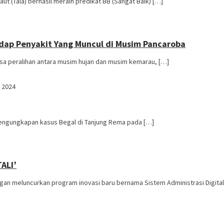
 (Tala) berhasil meraih predikat BB (Sangat Baik) […]
dap Penyakit Yang Muncul di Musim Pancaroba
 peralihan antara musim hujan dan musim kemarau, […]
 2024
pengungkapan kasus Begal di Tanjung Rema pada […]
ALI’
n meluncurkan program inovasi baru bernama Sistem Administrasi Digital