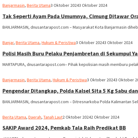
Redaksi
Banjarmasin
,
Berita Utama
3 Oktober 2024
3 Oktober 2024
dnusantarapost
Tak Seperti Ayam Pada Umumnya, Cimung Ditawar Ora
BANJARMASIN, dnusantarapost.com – Masyarakat Kota Banjarmasin dihebo
Redaksi
Banjar
,
Berita Utama
,
Hukum & Peristiwa
3 Oktober 2024
3 Oktober 2024
dnusantarapost
Polisi Masih Buru Pelaku Penjambretan di Sekumpul 
MARTAPURA, dnusantarapost.com– Pihak kepolisian masih memburu pelak
Redaksi
Banjarmasin
,
Berita Utama
,
Hukum & Peristiwa
3 Oktober 2024
3 Oktober 2
dnusantarapost
Pengendar Ditangkap, Polda Kalsel Sita 5 Kg Sabu dan 
BANJARMASIN, dnusantarapost.com – Ditresnarkoba Polda Kalimantan Selat
Redaksi
Berita Utama
,
Daerah
,
Tanah Laut
2 Oktober 2024
2 Oktober 2024
dnusantarapost
SAKIP Award 2024, Pemkab Tala Raih Predikat BB