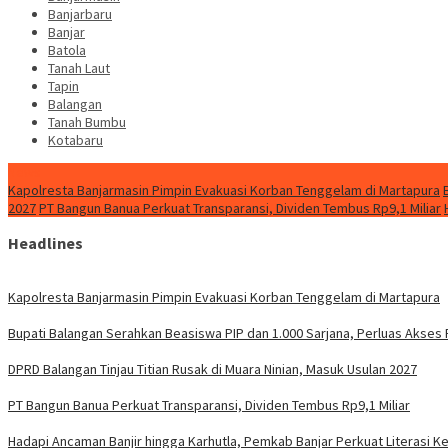
Banjarbaru
Banjar
Batola
Tanah Laut
Tapin
Balangan
Tanah Bumbu
Kotabaru
News
Kapolresta Banjarmasin Pimpin Evakuasi Korban Tenggelam di Martapura
2027
PT Bangun Banua Perkuat Transparansi, Dividen Tembus Rp9,1 Miliar
Headlines
Kapolresta Banjarmasin Pimpin Evakuasi Korban Tenggelam di Martapura
Bupati Balangan Serahkan Beasiswa PIP dan 1.000 Sarjana, Perluas Akses
DPRD Balangan Tinjau Titian Rusak di Muara Ninian, Masuk Usulan 2027
PT Bangun Banua Perkuat Transparansi, Dividen Tembus Rp9,1 Miliar
Hadapi Ancaman Banjir hingga Karhutla, Pemkab Banjar Perkuat Literasi 