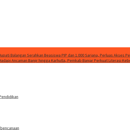
Bupati Balangan Serahkan Beasiswa PIP dan 1.000 Sarjana, Perluas Akses P
Hadapi Ancaman Banjir hingga Karhutla, Pemkab Banjar Perkuat Literasi Ke
 Pendidikan
Kebencanaan