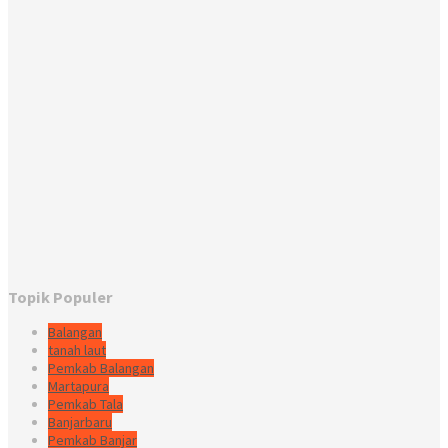
Topik Populer
Balangan
tanah laut
Pemkab Balangan
Martapura
Pemkab Tala
Banjarbaru
Pemkab Banjar