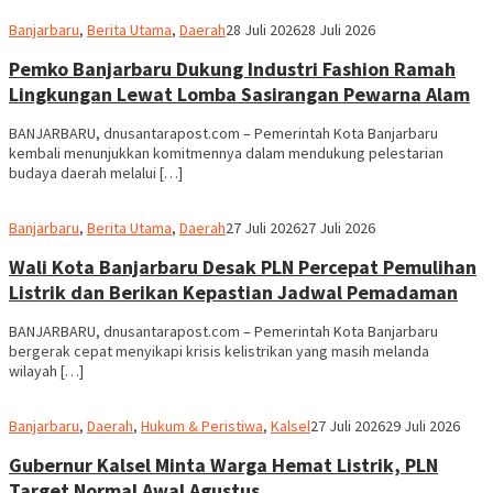
Redaksi
Banjarbaru
,
Berita Utama
,
Daerah
28 Juli 2026
28 Juli 2026
dnusantarapost
Pemko Banjarbaru Dukung Industri Fashion Ramah
Lingkungan Lewat Lomba Sasirangan Pewarna Alam
BANJARBARU, dnusantarapost.com – Pemerintah Kota Banjarbaru
kembali menunjukkan komitmennya dalam mendukung pelestarian
budaya daerah melalui […]
Redaksi
Banjarbaru
,
Berita Utama
,
Daerah
27 Juli 2026
27 Juli 2026
dnusantarapost
Wali Kota Banjarbaru Desak PLN Percepat Pemulihan
Listrik dan Berikan Kepastian Jadwal Pemadaman
BANJARBARU, dnusantarapost.com – Pemerintah Kota Banjarbaru
bergerak cepat menyikapi krisis kelistrikan yang masih melanda
wilayah […]
Redaksi
Banjarbaru
,
Daerah
,
Hukum & Peristiwa
,
Kalsel
27 Juli 2026
29 Juli 2026
dnusantarapost
Gubernur Kalsel Minta Warga Hemat Listrik, PLN
Target Normal Awal Agustus