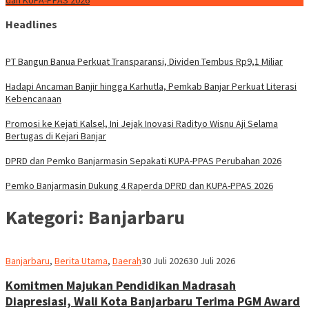
dan KUPA-PPAS 2026
Headlines
PT Bangun Banua Perkuat Transparansi, Dividen Tembus Rp9,1 Miliar
Hadapi Ancaman Banjir hingga Karhutla, Pemkab Banjar Perkuat Literasi
Kebencanaan
Promosi ke Kejati Kalsel, Ini Jejak Inovasi Radityo Wisnu Aji Selama
Bertugas di Kejari Banjar
DPRD dan Pemko Banjarmasin Sepakati KUPA-PPAS Perubahan 2026
Pemko Banjarmasin Dukung 4 Raperda DPRD dan KUPA-PPAS 2026
Kategori:
Banjarbaru
Redaksi
Banjarbaru
,
Berita Utama
,
Daerah
30 Juli 2026
30 Juli 2026
dnusantarapost
Komitmen Majukan Pendidikan Madrasah
Diapresiasi, Wali Kota Banjarbaru Terima PGM Award