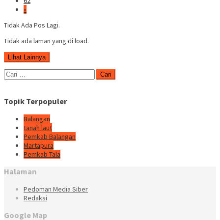
62
»
Tidak Ada Pos Lagi.
Tidak ada laman yang di load.
Lihat Lainnya
Cari
untuk:
Topik Terpopuler
Balangan
tanah laut
Pemkab Balangan
Martapura
Pemkab Tala
Halaman
Pedoman Media Siber
Redaksi
Google Map