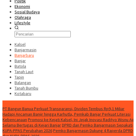
Politik
Ekonomi
Sosial Budaya
Olahraga
Lifestyle
Kalsel
Banjarmasin
Banjarbaru
Banjar
Batola
Tanah Laut
Tapin
Balangan
Tanah Bumbu
Kotabaru
News
PT Bangun Banua Perkuat Transparansi, Dividen Tembus Rp9,1 Miliar
Hadapi Ancaman Banjir hingga Karhutla, Pemkab Banjar Perkuat Literasi
Kebencanaan
Promosi ke Kejati Kalsel, Ini Jejak Inovasi Radityo Wisnu Aji
Selama Bertugas di Kejari Banjar
DPRD dan Pemko Banjarmasin Sepakati
KUPA-PPAS Perubahan 2026
Pemko Banjarmasin Dukung 4 Raperda DPRD