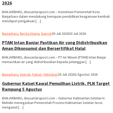
2026
BANJARBARU, dnusantarapost.com – Komitmen Pemerintah Kota
Banjarbaru dalam mendukung kemajuan pendidikan keagamaan kembali
mendapat pengakuan […]
Redaksi
Banjarbaru
,
Berita Utama
,
Daerah
30 Juli 2026
30 Juli 2026
dnusantarapost
PTAM Intan Banjar Pastikan Air yang Didistribusikan
Aman Dikonsumsi dan Bersertifikat Halal
BANJARBARU, dnusantarapost.com – PT Air Minum (PTAM) Intan Banjar
memastikan air yang didistribusikan kepada pelanggan […]
Redaksi
Banjarbaru
,
Daerah
,
Kalsel
,
Teknologi
29 Juli 2026
2 Agustus 2026
dnusantarapost
Gubernur Kalsel Kawal Pemulihan Listrik, PLN Target
Rampung 5 Agustus
BANJARBARU, dnusantarapost.com – Gubernur Kalimantan Selatan H.
Muhidin menegaskan Pemerintah Provinsi Kalimantan Selatan terus
mengawal […]