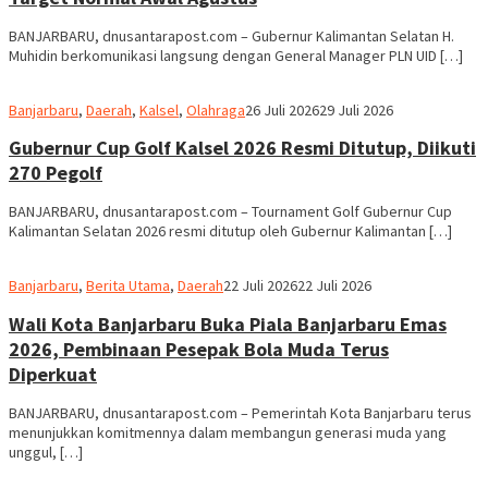
BANJARBARU, dnusantarapost.com – Gubernur Kalimantan Selatan H.
Muhidin berkomunikasi langsung dengan General Manager PLN UID […]
Redaksi
Banjarbaru
,
Daerah
,
Kalsel
,
Olahraga
26 Juli 2026
29 Juli 2026
dnusantarapost
Gubernur Cup Golf Kalsel 2026 Resmi Ditutup, Diikuti
270 Pegolf
BANJARBARU, dnusantarapost.com – Tournament Golf Gubernur Cup
Kalimantan Selatan 2026 resmi ditutup oleh Gubernur Kalimantan […]
Redaksi
Banjarbaru
,
Berita Utama
,
Daerah
22 Juli 2026
22 Juli 2026
dnusantarapost
Wali Kota Banjarbaru Buka Piala Banjarbaru Emas
2026, Pembinaan Pesepak Bola Muda Terus
Diperkuat
BANJARBARU, dnusantarapost.com – Pemerintah Kota Banjarbaru terus
menunjukkan komitmennya dalam membangun generasi muda yang
unggul, […]