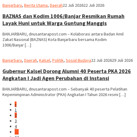
Redaksi
Banjarbaru
,
Berita Utama
,
Daerah
22 Juli 2026
22 Juli 2026
dnusantarapost
BAZNAS dan Kodim 1006/Banjar Resmikan Rumah
Layak Huni untuk Warga Guntung Manggis
BANJARBARU, dnusantarapost.com – Kolaborasi antara Badan Amil
Zakat Nasional (BAZNAS) Kota Banjarbaru bersama Kodim
1006/Banjar […]
Redaksi
Banjarbaru
,
Daerah
,
Kalsel
,
Politik
,
Sosial Budaya
22 Juli 2026
29 Juli 2026
dnusantarapost
Gubernur Kalsel Dorong Alumni 40 Peserta PKA 2026
Angkatan I Jadi Agen Perubahan di Instansi
BANJARBARU, dnusantarapost.com – Sebanyak 40 peserta Pelatihan
Kepemimpinan Administrator (PKA) Angkatan I Tahun 2026 resmi […]
«
1
2
3
4
…