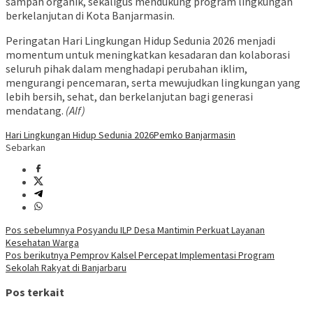
sampah organik, sekaligus mendukung program lingkungan
berkelanjutan di Kota Banjarmasin.
Peringatan Hari Lingkungan Hidup Sedunia 2026 menjadi
momentum untuk meningkatkan kesadaran dan kolaborasi
seluruh pihak dalam menghadapi perubahan iklim,
mengurangi pencemaran, serta mewujudkan lingkungan yang
lebih bersih, sehat, dan berkelanjutan bagi generasi
mendatang.
(Alf)
Hari Lingkungan Hidup Sedunia 2026
Pemko Banjarmasin
Sebarkan
Navigasi
Pos sebelumnya
Posyandu ILP Desa Mantimin Perkuat Layanan
Kesehatan Warga
pos
Pos berikutnya
Pemprov Kalsel Percepat Implementasi Program
Sekolah Rakyat di Banjarbaru
Pos terkait