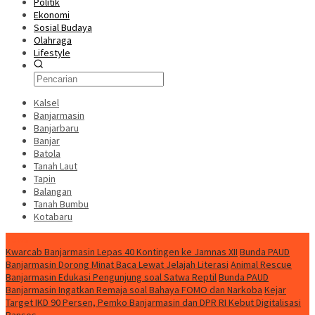
Politik
Ekonomi
Sosial Budaya
Olahraga
Lifestyle
Kalsel
Banjarmasin
Banjarbaru
Banjar
Batola
Tanah Laut
Tapin
Balangan
Tanah Bumbu
Kotabaru
News
Kwarcab Banjarmasin Lepas 40 Kontingen ke Jamnas XII
Bunda PAUD
Banjarmasin Dorong Minat Baca Lewat Jelajah Literasi
Animal Rescue
Banjarmasin Edukasi Pengunjung soal Satwa Reptil
Bunda PAUD
Banjarmasin Ingatkan Remaja soal Bahaya FOMO dan Narkoba
Kejar
Target IKD 90 Persen, Pemko Banjarmasin dan DPR RI Kebut Digitalisasi