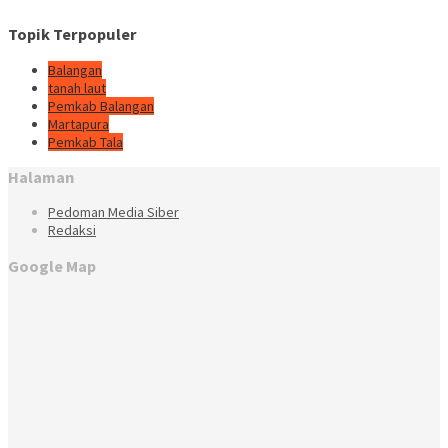
Topik Terpopuler
Balangan
tanah laut
Pemkab Balangan
Martapura
Pemkab Tala
Halaman
Pedoman Media Siber
Redaksi
Google Map