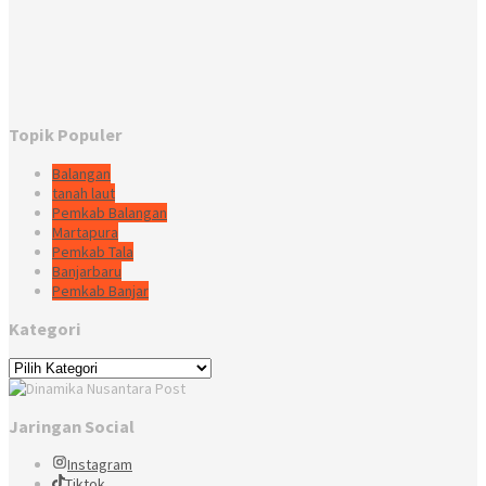
Topik Populer
Balangan
tanah laut
Pemkab Balangan
Martapura
Pemkab Tala
Banjarbaru
Pemkab Banjar
Kategori
Kategori
Jaringan Social
Instagram
Tiktok