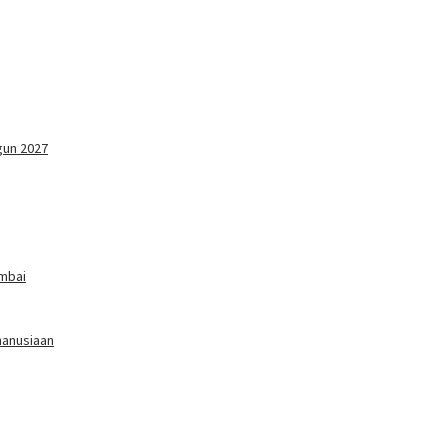
gun 2027
imbai
manusiaan