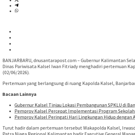
BANJARBARU, dnusantarapost.com – Gubernur Kalimantan Selatan
Dinas Pariwisata Kalsel Iwan Fitriady menghadiri pertemuan Ka
(02/06/2026).
Pertemuan yang berlangsung di ruang Kapolda Kalsel, Banjarb
Bacaan Lainnya
Gubernur Kalsel Tinjau Lokasi Pembangunan SPKLU di Ba
Pemprov Kalsel Percepat Implementasi Program Sekolah 
Pemprov Kalsel Peringati Hari Lingkungan Hidup dengan A
Turut hadir dalam pertemuan tersebut Wakapolda Kalsel, Irwasd
Patra Niaga Regional Kalimantan hadir Executive General Mana