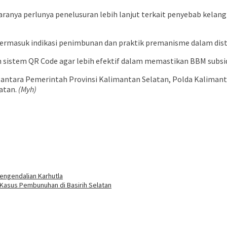
ranya perlunya penelusuran lebih lanjut terkait penyebab kela
rmasuk indikasi penimbunan dan praktik premanisme dalam distrib
sistem QR Code agar lebih efektif dalam memastikan BBM subsid
 antara Pemerintah Provinsi Kalimantan Selatan, Polda Kalimant
latan.
(Myh)
Pengendalian Karhutla
Kasus Pembunuhan di Basirih Selatan