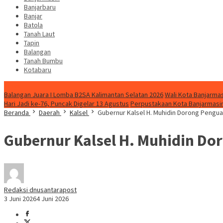
Banjarbaru
Banjar
Batola
Tanah Laut
Tapin
Balangan
Tanah Bumbu
Kotabaru
News
Balangan Juara I Lomba B2SA Kalimantan Selatan 2026
Wali Kota Banjarmas
Hari Jadi ke-76, Puncak Digelar 13 Agustus
Perpustakaan Kota Banjarmasin
Beranda
Daerah
Kalsel
Gubernur Kalsel H. Muhidin Dorong Pengu
Gubernur Kalsel H. Muhidin Do
Redaksi dnusantarapost
3 Juni 2026
4 Juni 2026