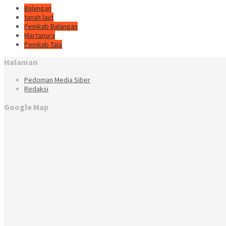
Balangan
tanah laut
Pemkab Balangan
Martapura
Pemkab Tala
Halaman
Pedoman Media Siber
Redaksi
Google Map