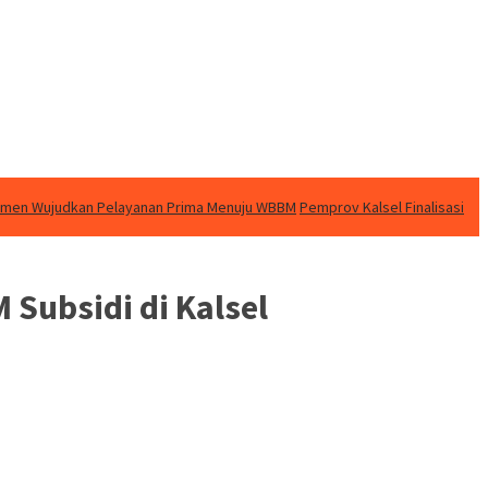
itmen Wujudkan Pelayanan Prima Menuju WBBM
Pemprov Kalsel Finalisasi
Subsidi di Kalsel