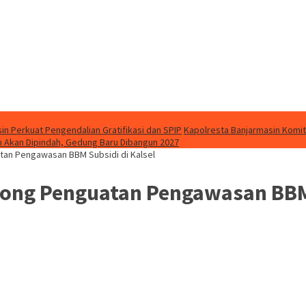
in Perkuat Pengendalian Gratifikasi dan SPIP
Kapolresta Banjarmasin Kom
 Akan Dipindah, Gedung Baru Dibangun 2027
atan Pengawasan BBM Subsidi di Kalsel
rong Penguatan Pengawasan BBM 