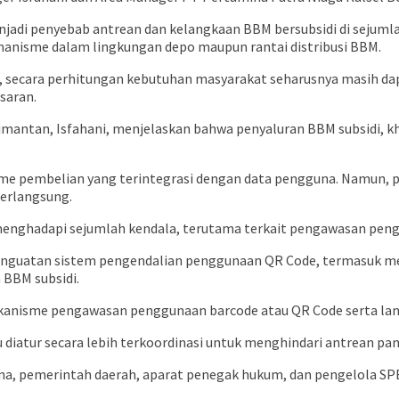
adi penyebab antrean dan kelangkaan BBM bersubsidi di sejumlah
manisme dalam lingkungan depo maupun rantai distribusi BBM.
n, secara perhitungan kebutuhan masyarakat seharusnya masih dapa
saran.
limantan, Isfahani, menjelaskan bahwa penyaluran BBM subsidi, 
ume pembelian yang terintegrasi dengan data pengguna. Namun, 
berlangsung.
menghadapi sejumlah kendala, terutama terkait pengawasan pen
nguatan sistem pengendalian penggunaan QR Code, termasuk mela
BBM subsidi.
kanisme pengawasan penggunaan barcode atau QR Code serta lan
erlu diatur secara lebih terkoordinasi untuk menghindari antrean
ina, pemerintah daerah, aparat penegak hukum, dan pengelola SP