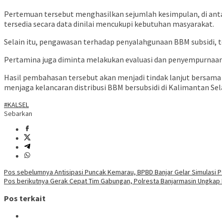
Pertemuan tersebut menghasilkan sejumlah kesimpulan, di anta
tersedia secara data dinilai mencukupi kebutuhan masyarakat.
Selain itu, pengawasan terhadap penyalahgunaan BBM subsidi, te
Pertamina juga diminta melakukan evaluasi dan penyempurnaan 
Hasil pembahasan tersebut akan menjadi tindak lanjut bersama
menjaga kelancaran distribusi BBM bersubsidi di Kalimantan Se
#KALSEL
Sebarkan
Navigasi
Pos sebelumnya
Antisipasi Puncak Kemarau, BPBD Banjar Gelar Simulasi 
Pos berikutnya
Gerak Cepat Tim Gabungan, Polresta Banjarmasin Ungkap 
pos
Pos terkait