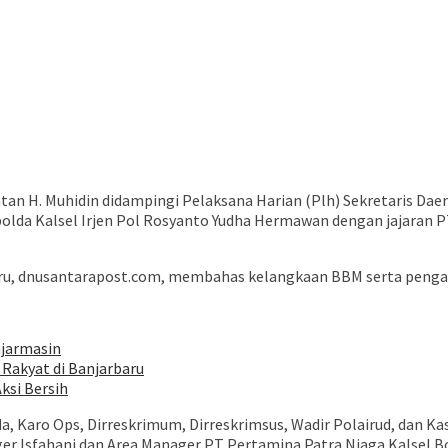
 H. Muhidin didampingi Pelaksana Harian (Plh) Sekretaris Daer
polda Kalsel Irjen Pol Rosyanto Yudha Hermawan dengan jajaran 
aru, dnusantarapost.com, membahas kelangkaan BBM serta pengaw
njarmasin
Rakyat di Banjarbaru
ksi Bersih
a, Karo Ops, Dirreskrimum, Dirreskrimsus, Wadir Polairud, dan 
ger Isfahani dan Area Manager PT Pertamina Patra Niaga Kalsel B