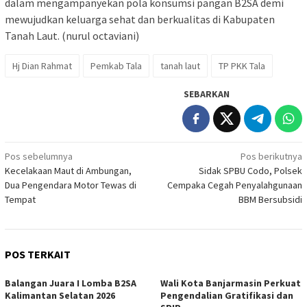
dalam mengampanyekan pola konsumsi pangan B2SA demi
mewujudkan keluarga sehat dan berkualitas di Kabupaten
Tanah Laut. (nurul octaviani)
Hj Dian Rahmat
Pemkab Tala
tanah laut
TP PKK Tala
SEBARKAN
Navigasi
Pos sebelumnya
Pos berikutnya
Kecelakaan Maut di Ambungan,
Sidak SPBU Codo, Polsek
pos
Dua Pengendara Motor Tewas di
Cempaka Cegah Penyalahgunaan
Tempat
BBM Bersubsidi
POS TERKAIT
Balangan Juara I Lomba B2SA
Wali Kota Banjarmasin Perkuat
Kalimantan Selatan 2026
Pengendalian Gratifikasi dan