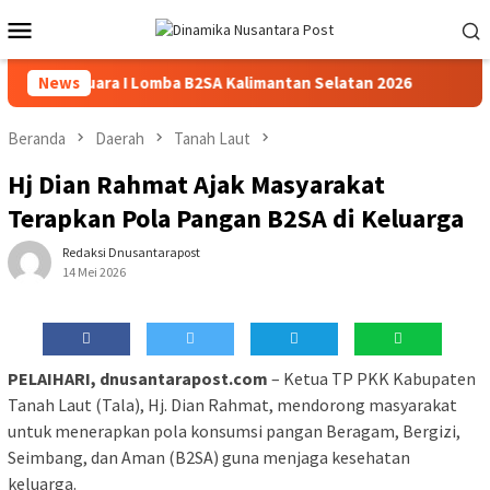
Loncat
Menu
ke
Mobile
konten
langan Juara I Lomba B2SA Kalimantan Selatan 2026
News
Wali
Beranda
Daerah
Tanah Laut
Hj Dian Rahmat Ajak Masyarakat
Terapkan Pola Pangan B2SA di Keluarga
Redaksi Dnusantarapost
14 Mei 2026
PELAIHARI, dnusantarapost.com
– Ketua TP PKK Kabupaten
Tanah Laut (Tala), Hj. Dian Rahmat, mendorong masyarakat
untuk menerapkan pola konsumsi pangan Beragam, Bergizi,
Seimbang, dan Aman (B2SA) guna menjaga kesehatan
keluarga.