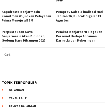
SPIP
Kapolresta Banjarmasin
Pemprov Kalsel Finalisasi Hari
Komitmen Wujudkan Pelayanan
Jadi ke-76, Puncak Digelar 13
Prima Menuju WBBM
Agustus
Perpustakaan Kota
Pemkot Banjarbaru Siagakan
Banjarmasin Akan Dipindah,
Personel Hadapi Ancaman
Gedung Baru Dibangun 2027
Karhutla dan Kekeringan
Cari
untuk:
TOPIK TERPOPULER
BALANGAN
TANAH LAUT
PEMKAB BALANGAN