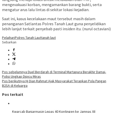
mengevakuasi korban, mengamankan barang bukti, serta
mengatur arus lalu lintas di sekitar lokasi kejadian.
Saat ini, kasus kecelakaan maut tersebut masih dalam
penanganan Satlantas Polres Tanah Laut guna penyelidikan
lebih lanjut terkait penyebab pasti insiden itu. (nurul octaviani)
Pelaihari
Polres Tanah Laut
tanah laut
Sebarkan
Navigasi
Pos sebelumnya
Duel Berdarah di Terminal Martapura Berakhir Damai,
Polisi Ungkap Dipicu Miras
pos
Pos berikutnya
Hj Dian Rahmat Ajak Masyarakat Terapkan Pola Pangan
B2SA di Keluarga
Pos terkait
Kwarcab Banjarmasin Lepas 40 Kontingen ke Jamnas XII