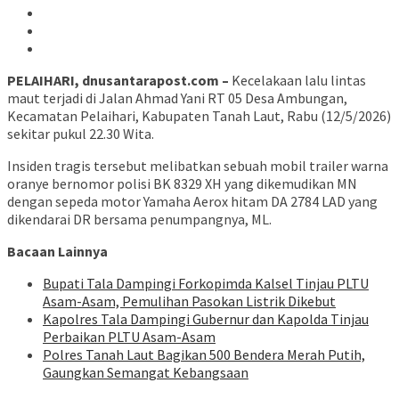
PELAIHARI, dnusantarapost.com –
Kecelakaan lalu lintas
maut terjadi di Jalan Ahmad Yani RT 05 Desa Ambungan,
Kecamatan Pelaihari, Kabupaten Tanah Laut, Rabu (12/5/2026)
sekitar pukul 22.30 Wita.
Insiden tragis tersebut melibatkan sebuah mobil trailer warna
oranye bernomor polisi BK 8329 XH yang dikemudikan MN
dengan sepeda motor Yamaha Aerox hitam DA 2784 LAD yang
dikendarai DR bersama penumpangnya, ML.
Bacaan Lainnya
Bupati Tala Dampingi Forkopimda Kalsel Tinjau PLTU
Asam-Asam, Pemulihan Pasokan Listrik Dikebut
Kapolres Tala Dampingi Gubernur dan Kapolda Tinjau
Perbaikan PLTU Asam-Asam
Polres Tanah Laut Bagikan 500 Bendera Merah Putih,
Gaungkan Semangat Kebangsaan