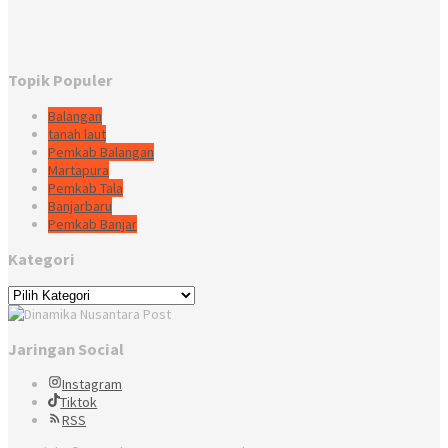
Topik Populer
Balangan
tanah laut
Pemkab Balangan
Martapura
Pemkab Tala
Banjarbaru
Pemkab Banjar
Kategori
Kategori
Jaringan Social
Instagram
Tiktok
RSS