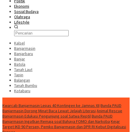
Politik
Ekonomi
Sosial Budaya
Olahraga
Lifestyle
Kalsel
Banjarmasin
Banjarbaru
Banjar
Batola
Tanah Laut
Tapin
Balangan
Tanah Bumbu
Kotabaru
News
Kwarcab Banjarmasin Lepas 40 Kontingen ke Jamnas XII
Bunda PAUD
Banjarmasin Dorong Minat Baca Lewat Jelajah Literasi
Animal Rescue
Banjarmasin Edukasi Pengunjung soal Satwa Reptil
Bunda PAUD
Banjarmasin Ingatkan Remaja soal Bahaya FOMO dan Narkoba
Kejar
Target IKD 90 Persen, Pemko Banjarmasin dan DPR RI Kebut Digitalisasi