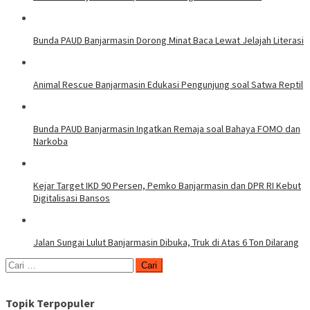
Bunda PAUD Banjarmasin Dorong Minat Baca Lewat Jelajah Literasi
Animal Rescue Banjarmasin Edukasi Pengunjung soal Satwa Reptil
Bunda PAUD Banjarmasin Ingatkan Remaja soal Bahaya FOMO dan
Narkoba
Kejar Target IKD 90 Persen, Pemko Banjarmasin dan DPR RI Kebut
Digitalisasi Bansos
Jalan Sungai Lulut Banjarmasin Dibuka, Truk di Atas 6 Ton Dilarang
Cari
untuk:
Topik Terpopuler