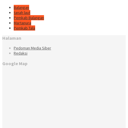
Balangan
tanah laut
Pemkab Balangan
Martapura
Pemkab Tala
Halaman
Pedoman Media Siber
Redaksi
Google Map