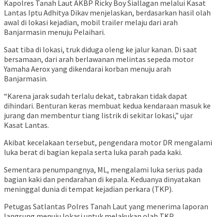
Kapolres Tanah Laut AKBP Ricky Boy Siallagan melalui Kasat
Lantas Iptu Adhitya Dikav menjelaskan, berdasarkan hasil olah
awal di lokasi kejadian, mobil trailer melaju dari arah
Banjarmasin menuju Pelaihari.
Saat tiba di lokasi, truk diduga oleng ke jalur kanan. Di saat
bersamaan, dari arah berlawanan melintas sepeda motor
Yamaha Aerox yang dikendarai korban menuju arah
Banjarmasin.
“Karena jarak sudah terlalu dekat, tabrakan tidak dapat
dihindari. Benturan keras membuat kedua kendaraan masuk ke
jurang dan membentur tiang listrik di sekitar lokasi,” ujar
Kasat Lantas.
Akibat kecelakaan tersebut, pengendara motor DR mengalami
luka berat di bagian kepala serta luka parah pada kaki.
Sementara penumpangnya, ML, mengalami luka serius pada
bagian kaki dan pendarahan di kepala. Keduanya dinyatakan
meninggal dunia di tempat kejadian perkara (TKP).
Petugas Satlantas Polres Tanah Laut yang menerima laporan
langsung menuju lokasi untuk melakukan olah TKP,