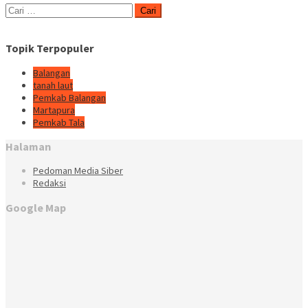
Cari
untuk:
Topik Terpopuler
Balangan
tanah laut
Pemkab Balangan
Martapura
Pemkab Tala
Halaman
Pedoman Media Siber
Redaksi
Google Map