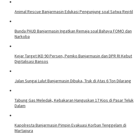
Animal Rescue Banjarmasin Edukasi Pengunjung soal Satwa Reptil
Bunda PAUD Banjarmasin Ingatkan Remaja soal Bahaya FOMO dan
Narkoba
Kejar Target IKD 90 Persen, Pemko Banjarmasin dan DPR RI Kebut
Digitalisasi Bansos
Jalan Sungai Lulut Banjarmasin Dibuka, Truk di Atas 6 Ton Dilarang
Tabung Gas Meledak, Kebakaran Hanguskan 17 Kios di Pasar Teluk
Dalam
Kapolresta Banjarmasin Pimpin Evakuasi Korban Tenggelam di
Martapura