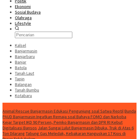
Politik
Ekonomi
Sosial Budaya
Olahraga
Lifestyle
Kalsel
Banjarmasin
Banjarbaru
Banjar
Batola
Tanah Laut
Tapin
Balangan
Tanah Bumbu
Kotabaru
News
Animal Rescue Banjarmasin Edukasi Pengunjung soal Satwa Reptil
Bunda
PAUD Banjarmasin Ingatkan Remaja soal Bahaya FOMO dan Narkoba
Kejar Target IKD 90 Persen, Pemko Banjarmasin dan DPR RI Kebut
Digitalisasi Bansos
Jalan Sungai Lulut Banjarmasin Dibuka, Truk di Atas 6
Ton Dilarang
Tabung Gas Meledak, Kebakaran Hanguskan 17 Kios di