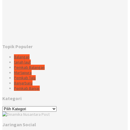
Topik Populer
Balangan
tanah laut
Pemkab Balangan
Martapura
Pemkab Tala
Banjarbaru
Pemkab Banjar
Kategori
Kategori
Jaringan Social