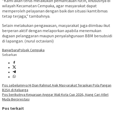
“Kami akan terus melakukan pemantauan rutin, khususnya di
wilayah Kecamatan Cempaka, agar masyarakat dapat
memperoleh pelayanan dengan baik dan situasi kamtibmas
tetap terjaga,” tambahnya.
Selain melakukan pengawasan, masyarakat juga diimbau ikut
berperan aktif dengan melaporkan apabila menemukan
dugaan pelanggaran maupun penyalahgunaan BBM bersubsidi
di lapangan. (nurul octaviani)
Banjarbaru
Polsek Cempaka
Sebarkan
Navigasi
Pos sebelumnya
Hj Dian Rahmat Ajak Masyarakat Terapkan Pola Pangan
B2SA di Keluarga
pos
Pos berikutnya
Kejuaraan Anggar Wali Kota Cup 2026, Ajang Cari Atlet
Muda Berprestasi
Pos terkait