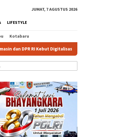
tutup
JUMAT, 7 AGUSTUS 2026
A
LIFESTYLE
bu
Kotabaru
DPR RI Kebut Digitalisasi Bansos
Jalan Sungai Lulut Banja