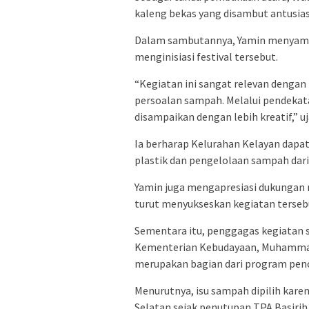
kaleng bekas yang disambut antusi
Dalam sambutannya, Yamin menyampa
menginisiasi festival tersebut.
“Kegiatan ini sangat relevan dengan
persoalan sampah. Melalui pendekata
disampaikan dengan lebih kreatif,” uj
Ia berharap Kelurahan Kelayan dap
plastik dan pengelolaan sampah dar
Yamin juga mengapresiasi dukungan 
turut menyukseskan kegiatan terseb
Sementara itu, penggagas kegiatan 
Kementerian Kebudayaan, Muhammad 
merupakan bagian dari program penci
Menurutnya, isu sampah dipilih kare
Selatan sejak penutupan TPA Basirih