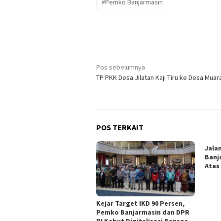
#Pemko Banjarmasin
Navigasi
Pos sebelumnya
TP PKK Desa Jilatan Kaji Tiru ke Desa Muar
pos
POS TERKAIT
Jala
Banj
Atas
Kejar Target IKD 90 Persen,
Pemko Banjarmasin dan DPR
RI Kebut Digitalisasi Bansos