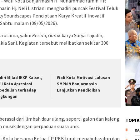
– Wali Kota Banjarmasin H. Muhammad Yamin HR
in Hj. Neli Listriani menghadiri puncak Festival Teluk
 Soundscapes Penciptaan Karya Kreatif Inovatif
 Sabtu malam (09/05/2026).
ya utama, yakni
Residu
,
Garak
karya Surya Tajudin,
akia Sani. Kegiatan tersebut melibatkan sekitar 300
diri Milad IKKP Kalsel,
Wali Kota Motivasi Lulusan
li Kota Apresiasi
SMPN 9 Banjarmasin
pedulian terhadap
Lanjutkan Pendidikan
ngkungan
erasal dari limbah daur ulang, seperti galon dan kaleng
TOPIK
n musik dengan perpaduan suara unik.
BA
li Kota bersama Ketua TP PKK turut menabuh galon dan