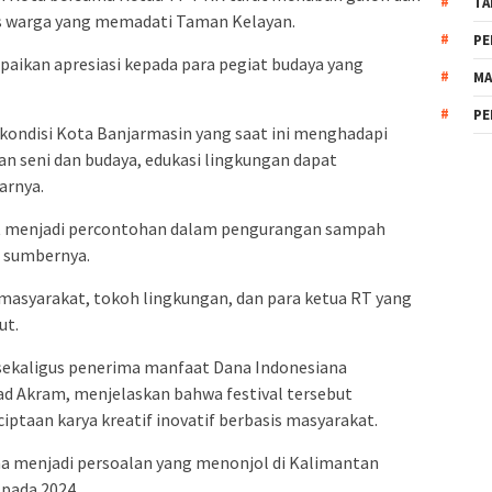
TA
as warga yang memadati Taman Kelayan.
PE
ikan apresiasi kepada para pegiat budaya yang
MA
PE
 kondisi Kota Banjarmasin yang saat ini menghadapi
n seni dan budaya, edukasi lingkungan dapat
arnya.
at menjadi percontohan dalam pengurangan sampah
i sumbernya.
masyarakat, tokoh lingkungan, dan para ketua RT yang
ut.
sekaligus penerima manfaat Dana Indonesiana
Akram, menjelaskan bahwa festival tersebut
ptaan karya kreatif inovatif berbasis masyarakat.
na menjadi persoalan yang menonjol di Kalimantan
 pada 2024.