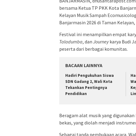
BANJARMASIN, dnusantarapost.com 
bersama Ketua TP PKK Kota Banjarmas
Kelayan Musik Sampah Ecomusicology
Banjarmasin 2026 di Taman Kelayan,
Festival ini menampilkan empat kar
Taladumba
, dan
Journey
karya Budi J
peserta dari berbagai komunitas.
BACAAN LAINNYA
Hadiri Pengukuhan Siswa
Ha
SDN Gadang 2, Wali Kota
Wa
Tekankan Pentingnya
Ke
Pendidikan
Li
Beragam alat musik yang digunakan b
bekas, yang diolah menjadi instrume
Sebagai tanda pembukaan acara, Wa