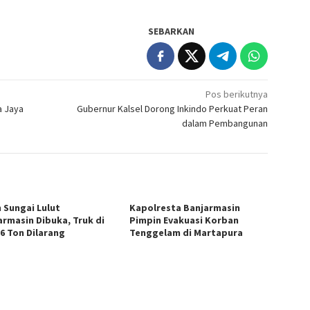
SEBARKAN
Pos berikutnya
a Jaya
Gubernur Kalsel Dorong Inkindo Perkuat Peran
dalam Pembangunan
n Sungai Lulut
Kapolresta Banjarmasin
armasin Dibuka, Truk di
Pimpin Evakuasi Korban
 6 Ton Dilarang
Tenggelam di Martapura