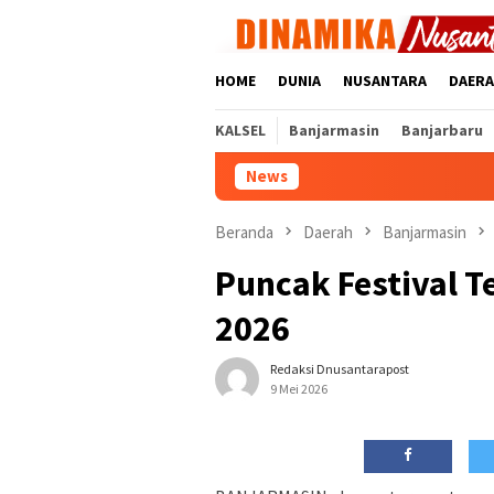
Loncat
ke
konten
HOME
DUNIA
NUSANTARA
DAER
KALSEL
Banjarmasin
Banjarbaru
News
Beranda
Daerah
Banjarmasin
Puncak Festival 
2026
Redaksi Dnusantarapost
9 Mei 2026