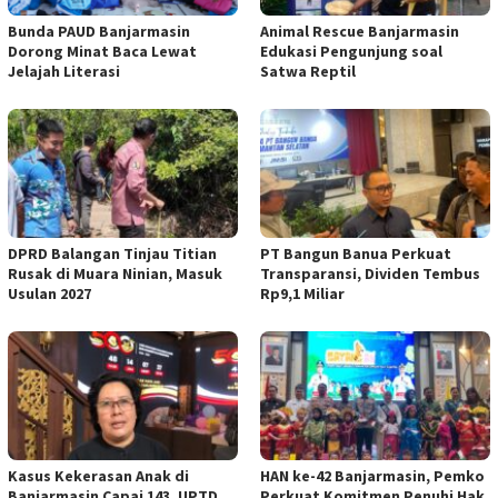
Bunda PAUD Banjarmasin
Animal Rescue Banjarmasin
Dorong Minat Baca Lewat
Edukasi Pengunjung soal
Jelajah Literasi
Satwa Reptil
DPRD Balangan Tinjau Titian
PT Bangun Banua Perkuat
Rusak di Muara Ninian, Masuk
Transparansi, Dividen Tembus
Usulan 2027
Rp9,1 Miliar
Kasus Kekerasan Anak di
HAN ke-42 Banjarmasin, Pemko
Banjarmasin Capai 143, UPTD
Perkuat Komitmen Penuhi Hak