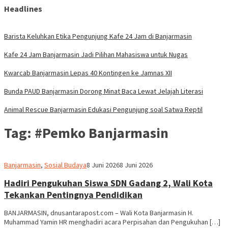
Headlines
Barista Keluhkan Etika Pengunjung Kafe 24 Jam di Banjarmasin
Kafe 24 Jam Banjarmasin Jadi Pilihan Mahasiswa untuk Nugas
Kwarcab Banjarmasin Lepas 40 Kontingen ke Jamnas XII
Bunda PAUD Banjarmasin Dorong Minat Baca Lewat Jelajah Literasi
Animal Rescue Banjarmasin Edukasi Pengunjung soal Satwa Reptil
Tag:
#Pemko Banjarmasin
Redaksi
Banjarmasin
,
Sosial Budaya
8 Juni 2026
8 Juni 2026
dnusantarapost
Hadiri Pengukuhan Siswa SDN Gadang 2, Wali Kota
Tekankan Pentingnya Pendidikan
BANJARMASIN, dnusantarapost.com – Wali Kota Banjarmasin H.
Muhammad Yamin HR menghadiri acara Perpisahan dan Pengukuhan […]