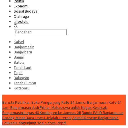
Politik
Ekonomi
Sosial Budaya
Olahraga
Lifestyle
Kalsel
Banjarmasin
Banjarbaru
Banjar
Batola
Tanah Laut
Tapin
Balangan
Tanah Bumbu
Kotabaru
News
Barista Keluhkan Etika Pengunjung Kafe 24 Jam di Banjarmasin
Kafe 24
Jam Banjarmasin Jadi Pilihan Mahasiswa untuk Nugas
Kwarcab
Banjarmasin Lepas 40 Kontingen ke Jamnas XII
Bunda PAUD Banjarmasin
Dorong Minat Baca Lewat Jelajah Literasi
Animal Rescue Banjarmasin
Edukasi Pengunjung soal Satwa Reptil