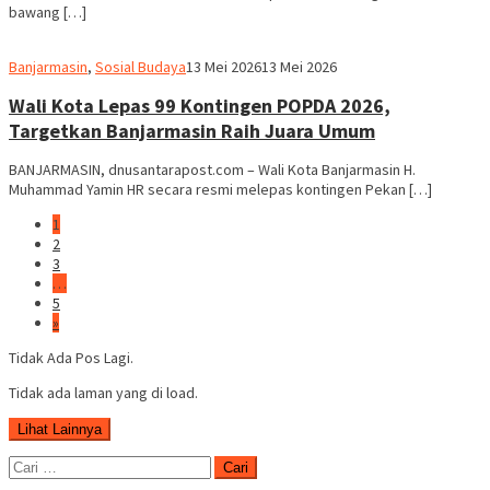
bawang […]
Redaksi
Banjarmasin
,
Sosial Budaya
13 Mei 2026
13 Mei 2026
dnusantarapost
Wali Kota Lepas 99 Kontingen POPDA 2026,
Targetkan Banjarmasin Raih Juara Umum
BANJARMASIN, dnusantarapost.com – Wali Kota Banjarmasin H.
Muhammad Yamin HR secara resmi melepas kontingen Pekan […]
1
2
3
…
5
»
Tidak Ada Pos Lagi.
Tidak ada laman yang di load.
Lihat Lainnya
Cari
untuk: