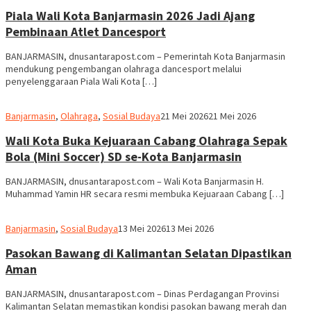
dnusantarapost
Piala Wali Kota Banjarmasin 2026 Jadi Ajang
Pembinaan Atlet Dancesport
BANJARMASIN, dnusantarapost.com – Pemerintah Kota Banjarmasin
mendukung pengembangan olahraga dancesport melalui
penyelenggaraan Piala Wali Kota […]
Redaksi
Banjarmasin
,
Olahraga
,
Sosial Budaya
21 Mei 2026
21 Mei 2026
dnusantarapost
Wali Kota Buka Kejuaraan Cabang Olahraga Sepak
Bola (Mini Soccer) SD se-Kota Banjarmasin
BANJARMASIN, dnusantarapost.com – Wali Kota Banjarmasin H.
Muhammad Yamin HR secara resmi membuka Kejuaraan Cabang […]
Redaksi
Banjarmasin
,
Sosial Budaya
13 Mei 2026
13 Mei 2026
dnusantarapost
Pasokan Bawang di Kalimantan Selatan Dipastikan
Aman
BANJARMASIN, dnusantarapost.com – Dinas Perdagangan Provinsi
Kalimantan Selatan memastikan kondisi pasokan bawang merah dan