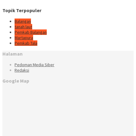
Topik Terpopuler
Balangan
tanah laut
Pemkab Balangan
Martapura
Pemkab Tala
Halaman
Pedoman Media Siber
Redaksi
Google Map