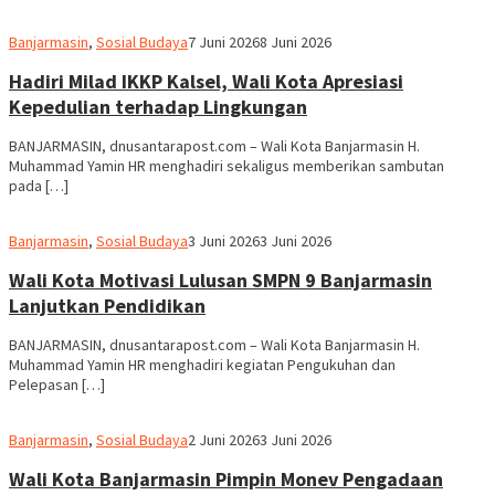
Redaksi
Banjarmasin
,
Sosial Budaya
7 Juni 2026
8 Juni 2026
dnusantarapost
Hadiri Milad IKKP Kalsel, Wali Kota Apresiasi
Kepedulian terhadap Lingkungan
BANJARMASIN, dnusantarapost.com – Wali Kota Banjarmasin H.
Muhammad Yamin HR menghadiri sekaligus memberikan sambutan
pada […]
Redaksi
Banjarmasin
,
Sosial Budaya
3 Juni 2026
3 Juni 2026
dnusantarapost
Wali Kota Motivasi Lulusan SMPN 9 Banjarmasin
Lanjutkan Pendidikan
BANJARMASIN, dnusantarapost.com – Wali Kota Banjarmasin H.
Muhammad Yamin HR menghadiri kegiatan Pengukuhan dan
Pelepasan […]
Redaksi
Banjarmasin
,
Sosial Budaya
2 Juni 2026
3 Juni 2026
dnusantarapost
Wali Kota Banjarmasin Pimpin Monev Pengadaan