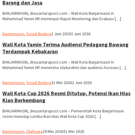
Barang dan Jasa
BANJARMASIN, dnusantarapost.com – Wali Kota Banjarmasin H.
Muhammad Yamin HR memimpin Rapat Monitoring dan Evaluasi […]
Redaksi
Banjarmasin
,
Sosial Budaya
1 Juni 2026
3 Juni 2026
dnusantarapost
Wali Kota Yamin Terima Audiensi Pedagang Bawang
Terdampak Kebakaran
BANJARMASIN, dnusantarapost.com – Wali Kota Banjarmasin H.
Muhammad Yamin HR menerima silaturahmi dan audiensi Asosiasi […]
Redaksi
Banjarmasin
,
Sosial Budaya
31 Mei 2026
2 Juni 2026
dnusantarapost
Wali Kota Cup 2026 Resmi Ditutup, Potensi Ikan Hias
Kian Berkembang
BANJARMASIN, dnusantarapost.com – Pemerintah Kota Banjarmasin
resmi menutup Lomba Ikan Hias Wali Kota Cup 2026 […]
Redaksi
Banjarmasin
,
Olahraga
29 Mei 2026
31 Mei 2026