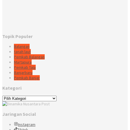
Topik Populer
Balangan
tanah laut
Pemkab Balangan
Martapura
Pemkab Tala
Banjarbaru
Pemkab Banjar
Kategori
Kategori
Jaringan Social
Instagram
Tiktok