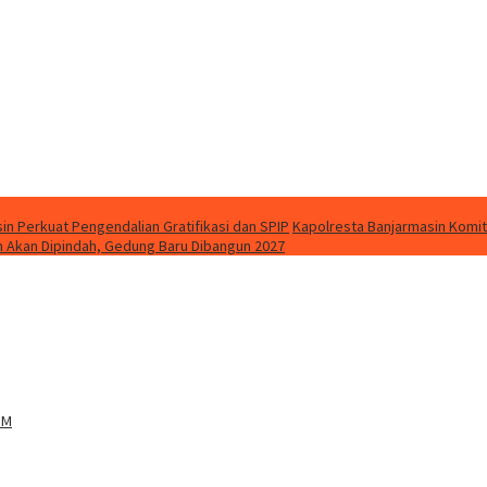
in Perkuat Pengendalian Gratifikasi dan SPIP
Kapolresta Banjarmasin Kom
 Akan Dipindah, Gedung Baru Dibangun 2027
BM