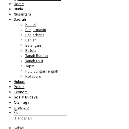
Home
Dunia
Nusantara
Daerah
Kalsel
Banjarmasin
Banjarbaru
Banjar
Balangan
Batola
Tanah Bumbu
Tanah Laut
Tapin
Hulu Sungai Tengah
Kotabaru
Hukum
Politik
Ekonomi
Sosial Budaya
Olahraga
Lifestyle
Kalsel