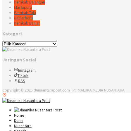
Pemkab Balangan
Martapura
Pemkab Tala
Banjarbaru
Pemkab Banjar
Kategori
Kategori
Jaringan Social
Instagram
Tiktok
RSS
Copyright © 2025 dnusantarapost.com | PT MALUKA MEDIA NUSANTARA
Home
Dunia
Nusantara
Daerah