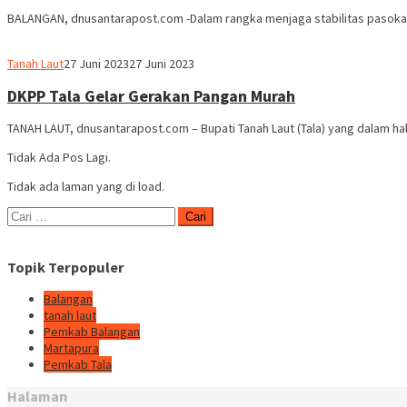
BALANGAN, dnusantarapost.com -Dalam rangka menjaga stabilitas pasoka
Redaksi
Tanah Laut
27 Juni 2023
27 Juni 2023
dnusantarapost
DKPP Tala Gelar Gerakan Pangan Murah
TANAH LAUT, dnusantarapost.com – Bupati Tanah Laut (Tala) yang dalam hal 
Tidak Ada Pos Lagi.
Tidak ada laman yang di load.
Cari
untuk:
Topik Terpopuler
Balangan
tanah laut
Pemkab Balangan
Martapura
Pemkab Tala
Halaman