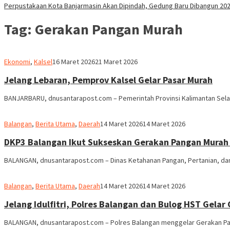
Perpustakaan Kota Banjarmasin Akan Dipindah, Gedung Baru Dibangun 20
Tag:
Gerakan Pangan Murah
Redaksi
Ekonomi
,
Kalsel
16 Maret 2026
21 Maret 2026
dnusantarapost
Jelang Lebaran, Pemprov Kalsel Gelar Pasar Murah
BANJARBARU, dnusantarapost.com – Pemerintah Provinsi Kalimantan Sel
M.
Balangan
,
Berita Utama
,
Daerah
14 Maret 2026
14 Maret 2026
Ridha
DKP3 Balangan Ikut Sukseskan Gerakan Pangan Murah
BALANGAN, dnusantarapost.com – Dinas Ketahanan Pangan, Pertanian, dan
M.
Balangan
,
Berita Utama
,
Daerah
14 Maret 2026
14 Maret 2026
Ridha
Jelang Idulfitri, Polres Balangan dan Bulog HST Gela
BALANGAN, dnusantarapost.com – Polres Balangan menggelar Gerakan Pan