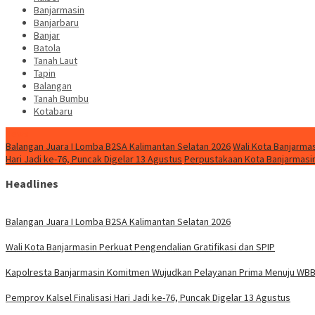
Banjarmasin
Banjarbaru
Banjar
Batola
Tanah Laut
Tapin
Balangan
Tanah Bumbu
Kotabaru
News
Balangan Juara I Lomba B2SA Kalimantan Selatan 2026
Wali Kota Banjarmas
Hari Jadi ke-76, Puncak Digelar 13 Agustus
Perpustakaan Kota Banjarmasin
Headlines
Balangan Juara I Lomba B2SA Kalimantan Selatan 2026
Wali Kota Banjarmasin Perkuat Pengendalian Gratifikasi dan SPIP
Kapolresta Banjarmasin Komitmen Wujudkan Pelayanan Prima Menuju WB
Pemprov Kalsel Finalisasi Hari Jadi ke-76, Puncak Digelar 13 Agustus