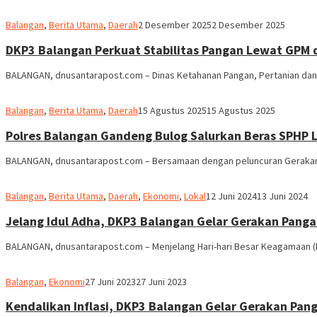
M.
Balangan
,
Berita Utama
,
Daerah
2 Desember 2025
2 Desember 2025
Ridha
DKP3 Balangan Perkuat Stabilitas Pangan Lewat GPM 
BALANGAN, dnusantarapost.com – Dinas Ketahanan Pangan, Pertanian dan 
M.
Balangan
,
Berita Utama
,
Daerah
15 Agustus 2025
15 Agustus 2025
Ridha
Polres Balangan Gandeng Bulog Salurkan Beras SPHP
BALANGAN, dnusantarapost.com – Bersamaan dengan peluncuran Gerakan 
M.
Balangan
,
Berita Utama
,
Daerah
,
Ekonomi
,
Lokal
12 Juni 2024
13 Juni 2024
Ridha
Jelang Idul Adha, DKP3 Balangan Gelar Gerakan Pang
BALANGAN, dnusantarapost.com – Menjelang Hari-hari Besar Keagamaan (HB
Abdul
Balangan
,
Ekonomi
27 Juni 2023
27 Juni 2023
Hamid
Kendalikan Inflasi, DKP3 Balangan Gelar Gerakan Pan