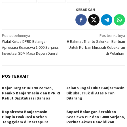
SEBARKAN
Navigasi
Pos sebelumnya
Pos berikutnya
Wakil Ketua DPRD Balangan
H Rahmat Trianto Salurkan Bantuan
pos
Apresiasi Beasiswa 1.000 Sarjana:
Untuk Korban Musibah Kebakaran
Investasi SDM Masa Depan Daerah
di Pelaihari
POS TERKAIT
Kejar Target IKD 90 Persen,
Jalan Sungai Lulut Banjarmasin
Pemko Banjarmasin dan DPR RI
Dibuka, Truk di Atas 6 Ton
Kebut Digitalisasi Bansos
Dilarang
Kapolresta Banjarmasin
Bupati Balangan Serahkan
Pimpin Evakuasi Korban
Beasiswa PIP dan 1.000 Sarjana,
Tenggelam di Martapura
Perluas Akses Pendidikan