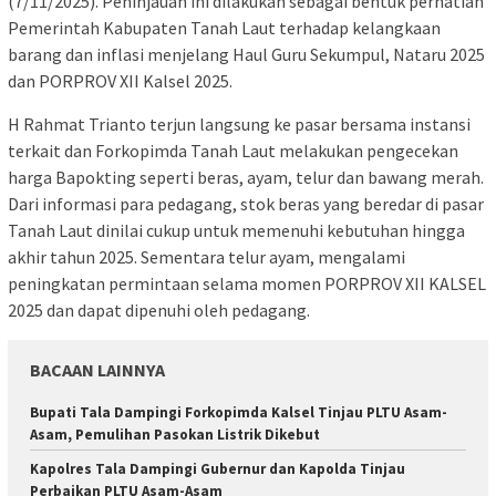
(7/11/2025). Peninjauan ini dilakukan sebagai bentuk perhatian
Pemerintah Kabupaten Tanah Laut terhadap kelangkaan
barang dan inflasi menjelang Haul Guru Sekumpul, Nataru 2025
dan PORPROV XII Kalsel 2025.
H Rahmat Trianto terjun langsung ke pasar bersama instansi
terkait dan Forkopimda Tanah Laut melakukan pengecekan
harga Bapokting seperti beras, ayam, telur dan bawang merah.
Dari informasi para pedagang, stok beras yang beredar di pasar
Tanah Laut dinilai cukup untuk memenuhi kebutuhan hingga
akhir tahun 2025. Sementara telur ayam, mengalami
peningkatan permintaan selama momen PORPROV XII KALSEL
2025 dan dapat dipenuhi oleh pedagang.
BACAAN LAINNYA
Bupati Tala Dampingi Forkopimda Kalsel Tinjau PLTU Asam-
Asam, Pemulihan Pasokan Listrik Dikebut
Kapolres Tala Dampingi Gubernur dan Kapolda Tinjau
Perbaikan PLTU Asam-Asam