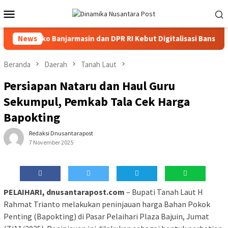
Loncat
Menu
ke
Mobile
konten
rsen, Pemko Banjarmasin dan DPR RI Kebut Digitalisasi Bansos
News
Beranda
Daerah
Tanah Laut
Persiapan Nataru dan Haul Guru
Sekumpul, Pemkab Tala Cek Harga
Bapokting
Redaksi Dnusantarapost
7 November 2025
PELAIHARI, dnusantarapost.com
– Bupati Tanah Laut H
Rahmat Trianto melakukan peninjauan harga Bahan Pokok
Penting (Bapokting) di Pasar Pelaihari Plaza Bajuin, Jumat