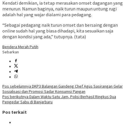
Kendati demikian, ia tetap merasakan omset dagangan yang
menurun. Namun baginya, naik turun maupun untung rugi
adalah hal yang wajar dialami para pedagang.
“Sebagai pedagang naik turun omset dan bersaing dengan
online sudah hal yang biasa dihadapi, kita sesuaikan saja
dengan kondisi yang ada,” tutupnya. (tata)
Bendera Merah Putih
Sebarkan
Navigasi
Pos sebelumnya
DKP3 Balangan Gandeng Chef Agus Sasirangan Gelar
Sosialisasi dan Promosi Sadar Konsumsi Pangan
pos
Pos berikutnya
Dalam Waktu Satu Jam, Polisi Berhasil Ringkus Dua
Pengedar Sabu di Banjarbaru
Pos terkait