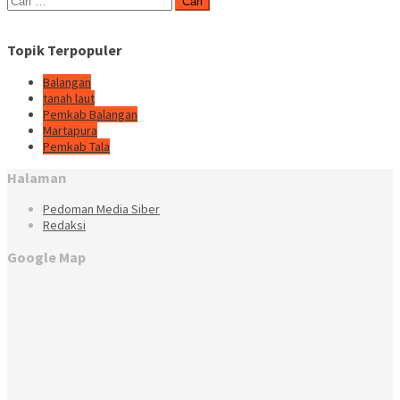
untuk:
Topik Terpopuler
Balangan
tanah laut
Pemkab Balangan
Martapura
Pemkab Tala
Halaman
Pedoman Media Siber
Redaksi
Google Map