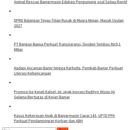
Animal Rescue Banjarmasin Edukasi Pengunjung soal Satwa Reptil
DPRD Balangan Tinjau Titian Rusak di Muara Ninian, Masuk Usulan
2027
PT Bangun Banua Perkuat Transparansi, Dividen Tembus Rp9,1
Miliar
Hadapi Ancaman Banjir hingga Karhutla, Pemkab Banjar Perkuat
Literasi Kebencanaan
Promosi ke Kejati Kalsel, Ini Jejak Inovasi Radityo Wisnu Aji
Selama Bertugas di Kejari Banjar
Kasus Kekerasan Anak di Banjarmasin Capai 143, UPTD PPA
Perkuat Pendampingan Korban dan ABH
Cari