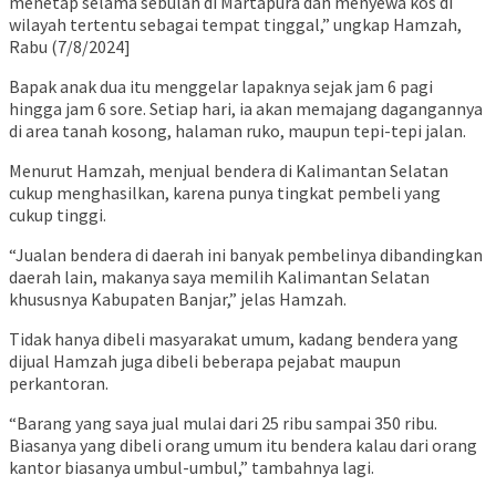
menetap selama sebulan di Martapura dan menyewa kos di
wilayah tertentu sebagai tempat tinggal,” ungkap Hamzah,
Rabu (7/8/2024]
Bapak anak dua itu menggelar lapaknya sejak jam 6 pagi
hingga jam 6 sore. Setiap hari, ia akan memajang dagangannya
di area tanah kosong, halaman ruko, maupun tepi-tepi jalan.
Menurut Hamzah, menjual bendera di Kalimantan Selatan
cukup menghasilkan, karena punya tingkat pembeli yang
cukup tinggi.
“Jualan bendera di daerah ini banyak pembelinya dibandingkan
daerah lain, makanya saya memilih Kalimantan Selatan
khususnya Kabupaten Banjar,” jelas Hamzah.
Tidak hanya dibeli masyarakat umum, kadang bendera yang
dijual Hamzah juga dibeli beberapa pejabat maupun
perkantoran.
“Barang yang saya jual mulai dari 25 ribu sampai 350 ribu.
Biasanya yang dibeli orang umum itu bendera kalau dari orang
kantor biasanya umbul-umbul,” tambahnya lagi.