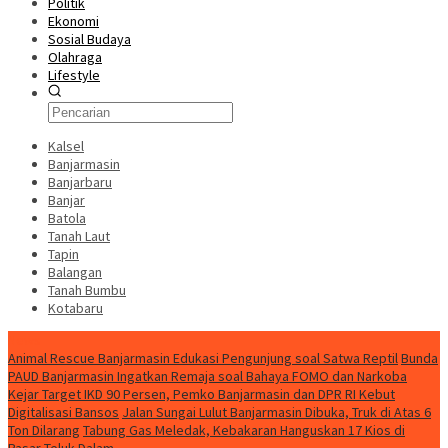
Politik
Ekonomi
Sosial Budaya
Olahraga
Lifestyle
Kalsel
Banjarmasin
Banjarbaru
Banjar
Batola
Tanah Laut
Tapin
Balangan
Tanah Bumbu
Kotabaru
News
Animal Rescue Banjarmasin Edukasi Pengunjung soal Satwa Reptil
Bunda
PAUD Banjarmasin Ingatkan Remaja soal Bahaya FOMO dan Narkoba
Kejar Target IKD 90 Persen, Pemko Banjarmasin dan DPR RI Kebut
Digitalisasi Bansos
Jalan Sungai Lulut Banjarmasin Dibuka, Truk di Atas 6
Ton Dilarang
Tabung Gas Meledak, Kebakaran Hanguskan 17 Kios di