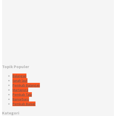
Topik Populer
Balangan
tanah laut
Pemkab Balangan
Martapura
Pemkab Tala
Banjarbaru
Pemkab Banjar
Kategori