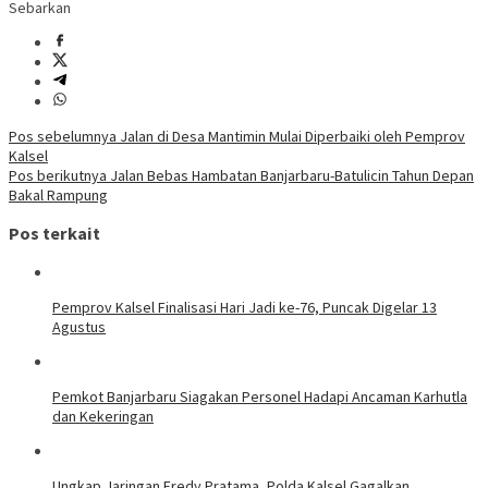
Sebarkan
Navigasi
Pos sebelumnya
Jalan di Desa Mantimin Mulai Diperbaiki oleh Pemprov
Kalsel
pos
Pos berikutnya
Jalan Bebas Hambatan Banjarbaru-Batulicin Tahun Depan
Bakal Rampung
Pos terkait
Pemprov Kalsel Finalisasi Hari Jadi ke-76, Puncak Digelar 13
Agustus
Pemkot Banjarbaru Siagakan Personel Hadapi Ancaman Karhutla
dan Kekeringan
Ungkap Jaringan Fredy Pratama, Polda Kalsel Gagalkan