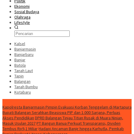
Politik
Ekonomi
Sosial Budaya
Olahraga
Lifestyle
Kalsel
Banjarmasin
Banjarbaru
Banjar
Batola
Tanah Laut
Tapin
Balangan
Tanah Bumbu
Kotabaru
News
Kapolresta Banjarmasin Pimpin Evakuasi Korban Tenggelam di Martapura
Bupati Balangan Serahkan Beasiswa PIP dan 1.000 Sarjana, Perluas
Akses Pendidikan
DPRD Balangan Tinjau Titian Rusak di Muara Ninian,
Masuk Usulan 2027
PT Bangun Banua Perkuat Transparansi, Dividen
Tembus Rp9,1 Miliar
Hadapi Ancaman Banjir hingga Karhutla, Pemkab