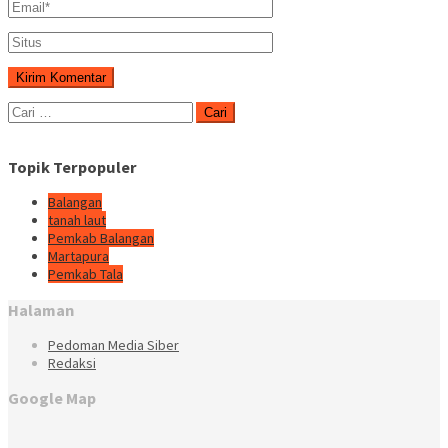
Cari
untuk:
Topik Terpopuler
Balangan
tanah laut
Pemkab Balangan
Martapura
Pemkab Tala
Halaman
Pedoman Media Siber
Redaksi
Google Map