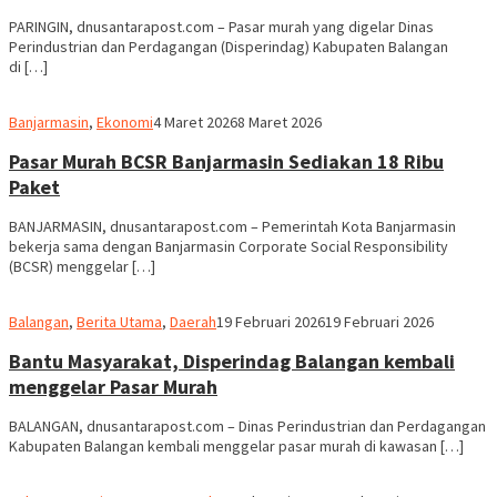
PARINGIN, dnusantarapost.com – Pasar murah yang digelar Dinas
Perindustrian dan Perdagangan (Disperindag) Kabupaten Balangan
di […]
Redaksi
Banjarmasin
,
Ekonomi
4 Maret 2026
8 Maret 2026
dnusantarapost
Pasar Murah BCSR Banjarmasin Sediakan 18 Ribu
Paket
BANJARMASIN, dnusantarapost.com – Pemerintah Kota Banjarmasin
bekerja sama dengan Banjarmasin Corporate Social Responsibility
(BCSR) menggelar […]
M.
Balangan
,
Berita Utama
,
Daerah
19 Februari 2026
19 Februari 2026
Ridha
Bantu Masyarakat, Disperindag Balangan kembali
menggelar Pasar Murah
BALANGAN, dnusantarapost.com – Dinas Perindustrian dan Perdagangan
Kabupaten Balangan kembali menggelar pasar murah di kawasan […]