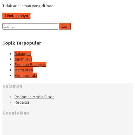
Tidak ada laman yang di load.
Lihat Lainnya
Cari
untuk:
Topik Terpopuler
Balangan
tanah laut
Pemkab Balangan
Martapura
Pemkab Tala
Halaman
Pedoman Media Siber
Redaksi
Google Map