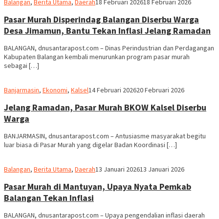
M.
Balangan
,
Berita Utama
,
Daerah
18 Februari 2026
18 Februari 2026
Ridha
Pasar Murah Disperindag Balangan Diserbu Warga
Desa Jimamun, Bantu Tekan Inflasi Jelang Ramadan
BALANGAN, dnusantarapost.com – Dinas Perindustrian dan Perdagangan
Kabupaten Balangan kembali menurunkan program pasar murah
sebagai […]
Redaksi
Banjarmasin
,
Ekonomi
,
Kalsel
14 Februari 2026
20 Februari 2026
dnusantarapost
Jelang Ramadan, Pasar Murah BKOW Kalsel Diserbu
Warga
BANJARMASIN, dnusantarapost.com – Antusiasme masyarakat begitu
luar biasa di Pasar Murah yang digelar Badan Koordinasi […]
M.
Balangan
,
Berita Utama
,
Daerah
13 Januari 2026
13 Januari 2026
Ridha
Pasar Murah di Mantuyan, Upaya Nyata Pemkab
Balangan Tekan Inflasi
BALANGAN, dnusantarapost.com – Upaya pengendalian inflasi daerah