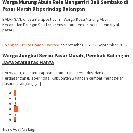
Warga Murung Abuin Rela Mengantri Beli Sembako di
Pasar Murah Disperindag Balangan
BALANGAN, dnusantarapost.com – Warga Desa Murung Abuin,
Kecamatan Paringin Selatan, menyambut dengan penuh semangat
pasar […]
M.
Balangan
,
Berita Utama
,
Daerah
12 September 2025
12 September 2025
Ridha
Warga Jungkal Serbu Pasar Murah, Pemkab Balangan
Jaga Stabilitas Harga
BALANGAN, dnusantarapostm.com – Dinas Perindustrian dan
Perdagangan (Disperindag) Kabupaten Balangan kembali menggelar
pasar murah yang […]
1
2
3
…
5
»
Tidak Ada Pos Lagi.