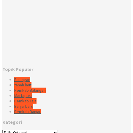
Topik Populer
Balangan
tanah laut
Pemkab Balangan
Martapura
Pemkab Tala
Banjarbaru
Pemkab Banjar
Kategori
Kategori