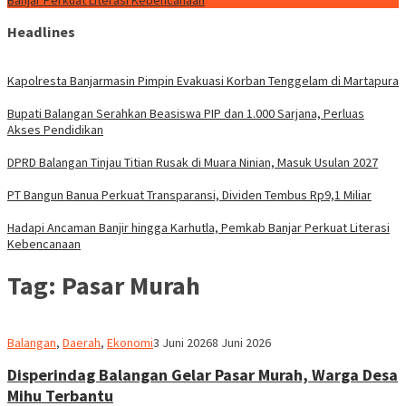
Banjar Perkuat Literasi Kebencanaan
Headlines
Kapolresta Banjarmasin Pimpin Evakuasi Korban Tenggelam di Martapura
Bupati Balangan Serahkan Beasiswa PIP dan 1.000 Sarjana, Perluas
Akses Pendidikan
DPRD Balangan Tinjau Titian Rusak di Muara Ninian, Masuk Usulan 2027
PT Bangun Banua Perkuat Transparansi, Dividen Tembus Rp9,1 Miliar
Hadapi Ancaman Banjir hingga Karhutla, Pemkab Banjar Perkuat Literasi
Kebencanaan
Tag:
Pasar Murah
Redaksi
Balangan
,
Daerah
,
Ekonomi
3 Juni 2026
8 Juni 2026
dnusantarapost
Disperindag Balangan Gelar Pasar Murah, Warga Desa
Mihu Terbantu