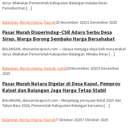
terus dilakukan Pemerintah Kabupaten Balangan melalui Dinas
Perindustrian […]
M.
Balangan
,
Berita Utama
,
Daerah
25 November 2025
1 Desember 2025
Ridha
Pasar Murah Disperindag–CSR Adaro Serbu Desa
Sirap, Warga Borong Sembako Harga Bersahabat
BALANGAN, dnusantarapost.com — Upaya menjaga daya beli masyarakat
terus dilakukan Pemerintah Kabupaten Balangan. Melalui Dinas […]
M.
Balangan
,
Berita Utama
,
Daerah
,
Lokal
20 November 2025
3 Desember
Ridha
2025
Pasar Murah Nataru Digelar di Desa Kapul, Pemprov
Kalsel dan Balangan Jaga Harga Tetap Stabil
BALANGAN, dnusantarapost.com – Menjelang perayaan Natal 2025 dan
Tahun Baru 2026, Pemerintah Kabupaten Balangan bersama […]
M.
Balangan
,
Berita Utama
,
Daerah
7 Oktober 2025
7 Oktober 2025
Ridha