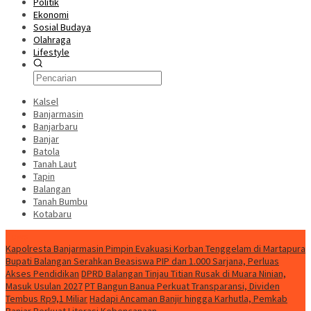
Politik
Ekonomi
Sosial Budaya
Olahraga
Lifestyle
Kalsel
Banjarmasin
Banjarbaru
Banjar
Batola
Tanah Laut
Tapin
Balangan
Tanah Bumbu
Kotabaru
News
Kapolresta Banjarmasin Pimpin Evakuasi Korban Tenggelam di Martapura
Bupati Balangan Serahkan Beasiswa PIP dan 1.000 Sarjana, Perluas
Akses Pendidikan
DPRD Balangan Tinjau Titian Rusak di Muara Ninian,
Masuk Usulan 2027
PT Bangun Banua Perkuat Transparansi, Dividen
Tembus Rp9,1 Miliar
Hadapi Ancaman Banjir hingga Karhutla, Pemkab