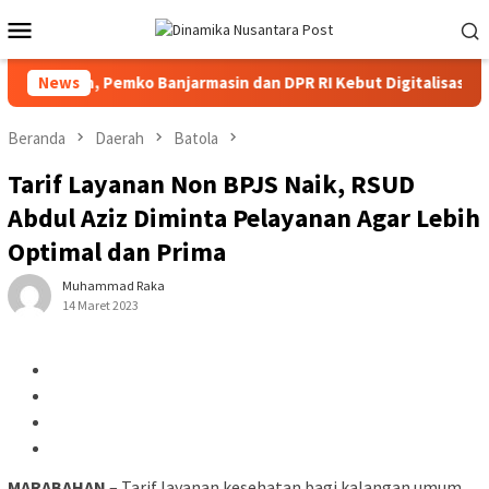
Loncat
Menu
ke
Mobile
konten
 90 Persen, Pemko Banjarmasin dan DPR RI Kebut Digitalisasi Bans
News
Beranda
Daerah
Batola
Tarif Layanan Non BPJS Naik, RSUD
Abdul Aziz Diminta Pelayanan Agar Lebih
Optimal dan Prima
Muhammad Raka
14 Maret 2023
MARABAHAN
– Tarif layanan kesehatan bagi kalangan umum