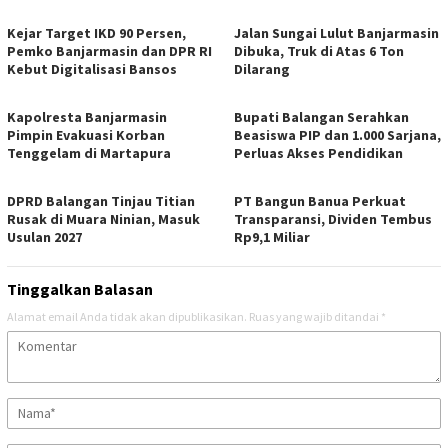
Kejar Target IKD 90 Persen,
Jalan Sungai Lulut Banjarmasin
Pemko Banjarmasin dan DPR RI
Dibuka, Truk di Atas 6 Ton
Kebut Digitalisasi Bansos
Dilarang
Kapolresta Banjarmasin
Bupati Balangan Serahkan
Pimpin Evakuasi Korban
Beasiswa PIP dan 1.000 Sarjana,
Tenggelam di Martapura
Perluas Akses Pendidikan
DPRD Balangan Tinjau Titian
PT Bangun Banua Perkuat
Rusak di Muara Ninian, Masuk
Transparansi, Dividen Tembus
Usulan 2027
Rp9,1 Miliar
Tinggalkan Balasan
Alamat email Anda tidak akan dipublikasikan.
Ruas yang wajib ditandai
*