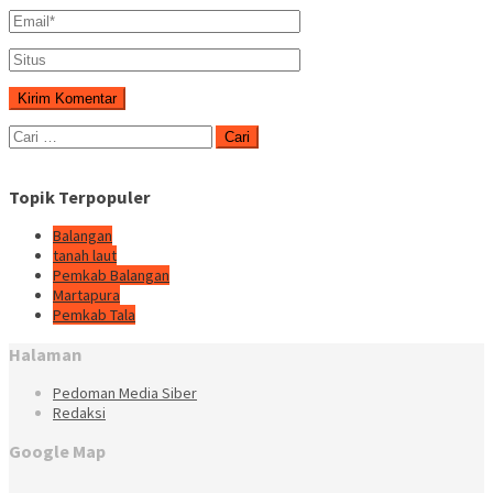
Cari
untuk:
Topik Terpopuler
Balangan
tanah laut
Pemkab Balangan
Martapura
Pemkab Tala
Halaman
Pedoman Media Siber
Redaksi
Google Map