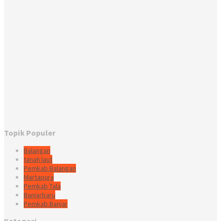
Topik Populer
Balangan
tanah laut
Pemkab Balangan
Martapura
Pemkab Tala
Banjarbaru
Pemkab Banjar
Kategori