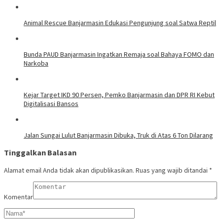
Animal Rescue Banjarmasin Edukasi Pengunjung soal Satwa Reptil
Bunda PAUD Banjarmasin Ingatkan Remaja soal Bahaya FOMO dan
Narkoba
Kejar Target IKD 90 Persen, Pemko Banjarmasin dan DPR RI Kebut
Digitalisasi Bansos
Jalan Sungai Lulut Banjarmasin Dibuka, Truk di Atas 6 Ton Dilarang
Tinggalkan Balasan
Alamat email Anda tidak akan dipublikasikan.
Ruas yang wajib ditandai
*
Komentar