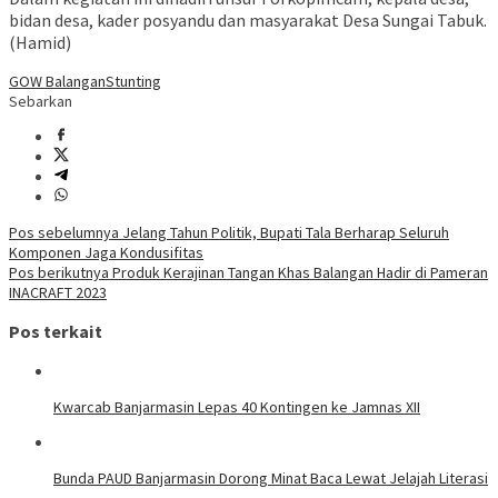
bidan desa, kader posyandu dan masyarakat Desa Sungai Tabuk.
(Hamid)
GOW Balangan
Stunting
Sebarkan
Navigasi
Pos sebelumnya
Jelang Tahun Politik, Bupati Tala Berharap Seluruh
Komponen Jaga Kondusifitas
pos
Pos berikutnya
Produk Kerajinan Tangan Khas Balangan Hadir di Pameran
INACRAFT 2023
Pos terkait
Kwarcab Banjarmasin Lepas 40 Kontingen ke Jamnas XII
Bunda PAUD Banjarmasin Dorong Minat Baca Lewat Jelajah Literasi