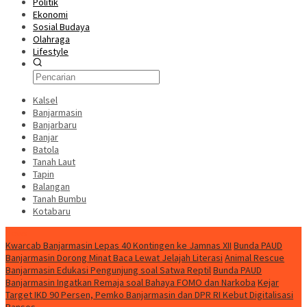
Politik
Ekonomi
Sosial Budaya
Olahraga
Lifestyle
Kalsel
Banjarmasin
Banjarbaru
Banjar
Batola
Tanah Laut
Tapin
Balangan
Tanah Bumbu
Kotabaru
News
Kwarcab Banjarmasin Lepas 40 Kontingen ke Jamnas XII
Bunda PAUD
Banjarmasin Dorong Minat Baca Lewat Jelajah Literasi
Animal Rescue
Banjarmasin Edukasi Pengunjung soal Satwa Reptil
Bunda PAUD
Banjarmasin Ingatkan Remaja soal Bahaya FOMO dan Narkoba
Kejar
Target IKD 90 Persen, Pemko Banjarmasin dan DPR RI Kebut Digitalisasi