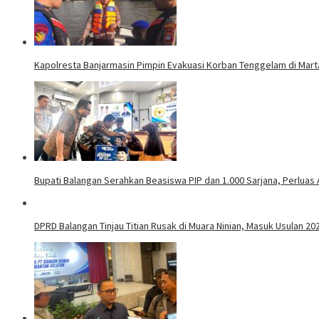
Kapolresta Banjarmasin Pimpin Evakuasi Korban Tenggelam di Mar
Bupati Balangan Serahkan Beasiswa PIP dan 1.000 Sarjana, Perluas
DPRD Balangan Tinjau Titian Rusak di Muara Ninian, Masuk Usulan 20