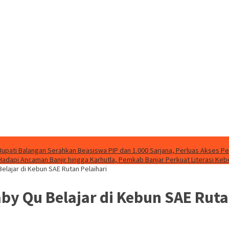
Bupati Balangan Serahkan Beasiswa PIP dan 1.000 Sarjana, Perluas Akses P
Hadapi Ancaman Banjir hingga Karhutla, Pemkab Banjar Perkuat Literasi Ke
elajar di Kebun SAE Rutan Pelaihari
by Qu Belajar di Kebun SAE Ruta