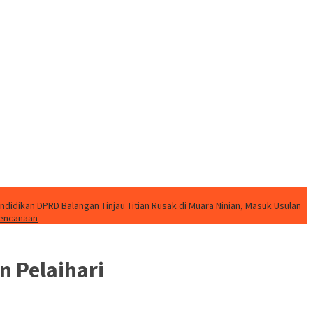
endidikan
DPRD Balangan Tinjau Titian Rusak di Muara Ninian, Masuk Usulan
bencanaan
n Pelaihari