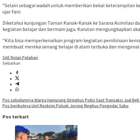
“Selain sebagai wadah untuk memberikan bekal keterampilan kep
ujar Fani.
Diketahui kunjungan Taman Kanak-Kanak ke Sarana Asimilasi da
kegiatan belajar dan bermain juga. Karutan mengungkapkan aka
“Kita bisa memperkenalkan program kegiatan pembinaan kemandi
membuat mereka senang belajar di alam terbuka dan mengenali 
SAE Rutan Pelaihari
Sebarkan
Navigasi
Pos sebelumnya
Warga Hamurung Diringkus Polisi Saat Transaksi Jual Beli
Pos berikutnya
Unit Reskrim Polsek Jorong Ringkus Pengedar Sabu
pos
Pos terkait