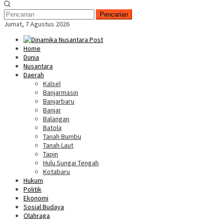
Pencarian
Jumat, 7 Agustus 2026
Home
Dunia
Nusantara
Daerah
Kalsel
Banjarmasin
Banjarbaru
Banjar
Balangan
Batola
Tanah Bumbu
Tanah Laut
Tapin
Hulu Sungai Tengah
Kotabaru
Hukum
Politik
Ekonomi
Sosial Budaya
Olahraga