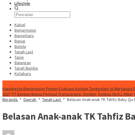
Lifestyle
Kalsel
Banjarmasin
Banjarbaru
Banjar
Batola
Tanah Laut
Tapin
Balangan
Tanah Bumbu
Kotabaru
News
Kapolresta Banjarmasin Pimpin Evakuasi Korban Tenggelam di Martapura
2027
PT Bangun Banua Perkuat Transparansi, Dividen Tembus Rp9,1 Miliar
Beranda
Daerah
Tanah Laut
Belasan Anak-anak TK Tahfiz Baby Qu B
Belasan Anak-anak TK Tahfiz Ba