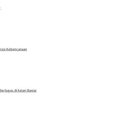
r
erasi Kebencanaan
Bertugas di Kejari Banjar