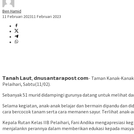
Ben Hamid
11 Februari 2023
11 Februari 2023
𝗧𝗮𝗻𝗮𝗵 𝗟𝗮𝘂𝘁, 𝗱𝗻𝘂𝘀𝗮𝗻𝘁𝗮𝗿𝗮𝗽𝗼𝘀𝘁.𝗰𝗼𝗺- Taman Ka
Pelaihari, Sabtu(11/02).
Sebanyak 51 murid didampingi gurunya datang untuk melihat dan
Selama kegiatan, anak-anak belajar dan bermain dipandu dan did
cara bercocok tanam serta cara memanen sayur. Terlihat anak-a
Kepala Rutan Kelas IIB Pelaihari, Fani Andika mengapresiasi ke
menjalankn perannya dalam memberikan edukasi kepada masya