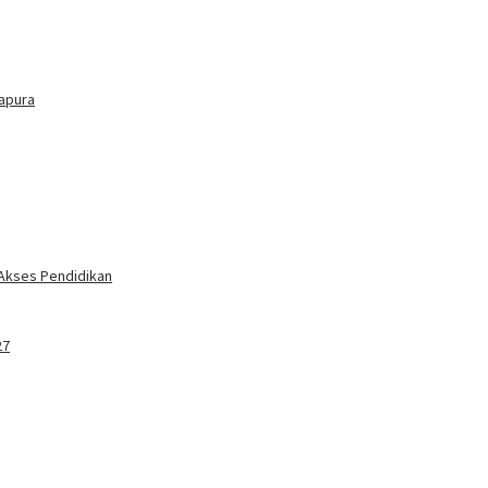
tapura
 Akses Pendidikan
27