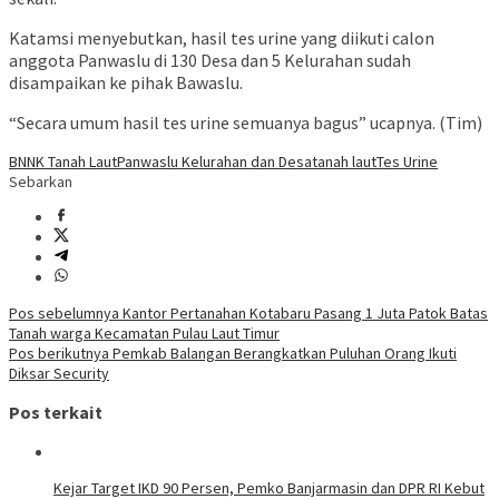
Katamsi menyebutkan, hasil tes urine yang diikuti calon
anggota Panwaslu di 130 Desa dan 5 Kelurahan sudah
disampaikan ke pihak Bawaslu.
“Secara umum hasil tes urine semuanya bagus” ucapnya. (Tim)
BNNK Tanah Laut
Panwaslu Kelurahan dan Desa
tanah laut
Tes Urine
Sebarkan
Navigasi
Pos sebelumnya
Kantor Pertanahan Kotabaru Pasang 1 Juta Patok Batas
Tanah warga Kecamatan Pulau Laut Timur
pos
Pos berikutnya
Pemkab Balangan Berangkatkan Puluhan Orang Ikuti
Diksar Security
Pos terkait
Kejar Target IKD 90 Persen, Pemko Banjarmasin dan DPR RI Kebut