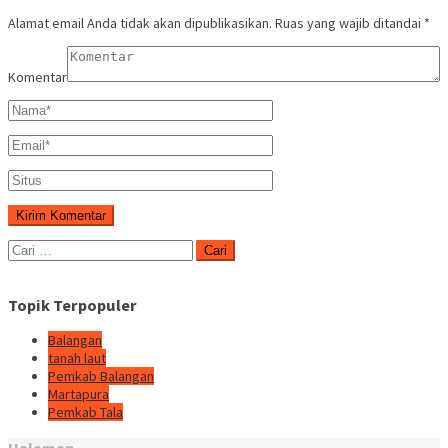
Alamat email Anda tidak akan dipublikasikan.
Ruas yang wajib ditandai
*
Komentar
Cari
untuk:
Topik Terpopuler
Balangan
tanah laut
Pemkab Balangan
Martapura
Pemkab Tala
Halaman