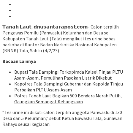
𝗧𝗮𝗻𝗮𝗵 𝗟𝗮𝘂𝘁, 𝗱𝗻𝘂𝘀𝗮𝗻𝘁𝗮𝗿𝗮𝗽𝗼𝘀𝘁.𝗰𝗼𝗺- Calon terpilih
Pengawas Pemilu (Panwaslu) Kelurahan dan Desa se
Kabupaten Tanah Laut (Tala) mengikuti tes urine bebas
narkoba di Kantor Badan Narkotika Nasional Kabupaten
(BNNK) Tala, Sabtu (4/2/23).
Bacaan Lainnya
Bupati Tala Dampingi Forkopimda Kalsel Tinjau PLTU
Asam-Asam, Pemulihan Pasokan Listrik Dikebut
Kapolres Tala Dampingi Gubernur dan Kapolda Tinjau
Perbaikan PLTU Asam-Asam
Polres Tanah Laut Bagikan 500 Bendera Merah Putih,
Gaungkan Semangat Kebangsaan
“Tes urine ini diikuti calon terpilih anggota Panwaslu di 130
Desa dan 5 Kelurahan,” sebut Ketua Bawaslu Tala, Gunawan
Rahayu seusai kegiatan.