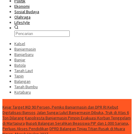
Politik
Ekonomi
Sosial Budaya
Olahraga
Lifestyle
Kalsel
Banjarmasin
Banjarbaru
Banjar
Batola
Tanah Laut
Tapin
Balangan
Tanah Bumbu
Kotabaru
News
Kejar Target IKD 90 Persen, Pemko Banjarmasin dan DPR RI Kebut
Digitalisasi Bansos
Jalan Sungai Lulut Banjarmasin Dibuka, Truk di Atas 6
Ton Dilarang
Kapolresta Banjarmasin Pimpin Evakuasi Korban Tenggelam
di Martapura
Bupati Balangan Serahkan Beasiswa PIP dan 1.000 Sarjana,
Perluas Akses Pendidikan
DPRD Balangan Tinjau Titian Rusak di Muara