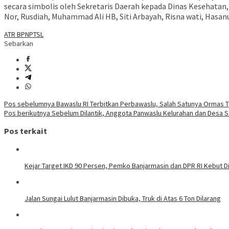
secara simbolis oleh Sekretaris Daerah kepada Dinas Kesehatan
Nor, Rusdiah, Muhammad Ali HB, Siti Arbayah, Risna wati, Hasanu
ATR BPN
PTSL
Sebarkan
Navigasi
Pos sebelumnya
Bawaslu RI Terbitkan Perbawaslu, Salah Satunya Ormas 
Pos berikutnya
Sebelum Dilantik, Anggota Panwaslu Kelurahan dan Desa Se
pos
Pos terkait
Kejar Target IKD 90 Persen, Pemko Banjarmasin dan DPR RI Kebut Di
Jalan Sungai Lulut Banjarmasin Dibuka, Truk di Atas 6 Ton Dilarang