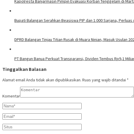
Kapolresta Banjarmasin Pimpin Evakuasi Korban Tenggelam di Mar
Bupati Balangan Serahkan Beasiswa PIP dan 1.000 Sarjana, Perluas
DPRD Balangan Tinjau Titian Rusak di Muara Ninian, Masuk Usulan 20
PT Bangun Banua Perkuat Transparansi, Dividen Tembus Rp9,1 Milia
Tinggalkan Balasan
Alamat email Anda tidak akan dipublikasikan.
Ruas yang wajib ditandai
*
Komentar