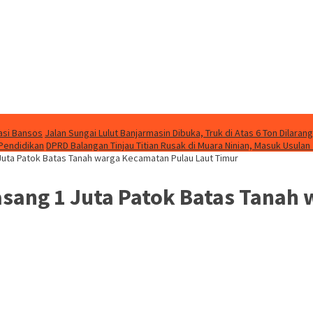
asi Bansos
Jalan Sungai Lulut Banjarmasin Dibuka, Truk di Atas 6 Ton Dilarang
 Pendidikan
DPRD Balangan Tinjau Titian Rusak di Muara Ninian, Masuk Usulan
Juta Patok Batas Tanah warga Kecamatan Pulau Laut Timur
sang 1 Juta Patok Batas Tanah