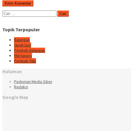
Cari
untuk:
Topik Terpopuler
Balangan
tanah laut
Pemkab Balangan
Martapura
Pemkab Tala
Halaman
Pedoman Media Siber
Redaksi
Google Map