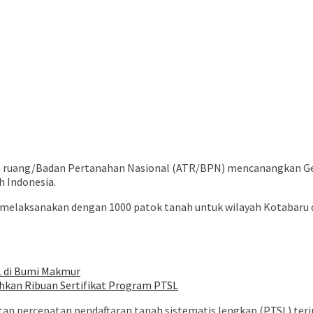
ta ruang/Badan Pertanahan Nasional (ATR/BPN) mencanangkan 
h Indonesia.
t melaksanakan dengan 1000 patok tanah untuk wilayah Kotabaru
L di Bumi Makmur
ahkan Ribuan Sertifikat Program PTSL
 percepatan pendaftaran tanah sistematis lengkap (PTSL) terin