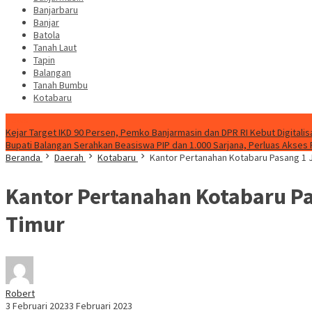
Banjarbaru
Banjar
Batola
Tanah Laut
Tapin
Balangan
Tanah Bumbu
Kotabaru
News
Kejar Target IKD 90 Persen, Pemko Banjarmasin dan DPR RI Kebut Digitalis
Bupati Balangan Serahkan Beasiswa PIP dan 1.000 Sarjana, Perluas Akses
Beranda
Daerah
Kotabaru
Kantor Pertanahan Kotabaru Pasang 1 
Kantor Pertanahan Kotabaru Pa
Timur
Robert
3 Februari 2023
3 Februari 2023