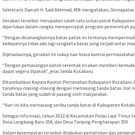
Sekretaris Daerah H. Said Akhmad, MM mengatakan, Gemapatas
Gerakan tersebut merupakan salah satu solusi untuk Kabupaten
diperlukan dalam rangka mempercepat program pemerintah pu
“Dengan dicanangkannya batas patok ini tentunya mempermu
kedepannya tidak ada lagi sengketa batas yang terjadi antar ma
Dijelaskannya, gerakan ini cukup luar biasa karena permasalahan
“Dengan pemasangan patok serentak ini akan memberi kemudah
dapat segera dipatok”, jelas Sekda Kotabaru.
Ditambahkan Kepala Kantor Pertanahan Kabupaten Kotabaru J
tanahnya masing-masing dengan memasang tanda batas. Hal ini
tanda batas yang sudah di pasang oleh masyarakat.
“Hari ini kita memasang seribu tanda batas di Kabupaten Kotaba
Sebagai informasi, tahun 2022 di Kecamatan Pulau Laut Timur tel
Desa Langkang Baru 358, dan Desa Tanjung Pengharapan 350.
Dalam kesempatan tersebut dilakukan pematokan dan penyerahan