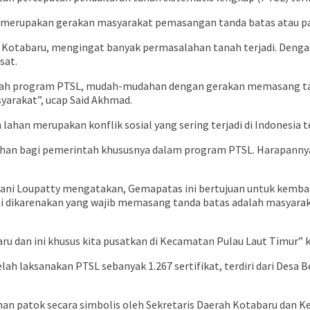
 merupakan gerakan masyarakat pemasangan tanda batas atau pa
 Kotabaru, mengingat banyak permasalahan tanah terjadi. Dengan
sat.
dah program PTSL, mudah-mudahan dengan gerakan memasang ta
syarakat”, ucap Said Akhmad.
 lahan merupakan konflik sosial yang sering terjadi di Indonesia 
an bagi pemerintah khususnya dalam program PTSL. Harapannya 
ani Loupatty mengatakan, Gemapatas ini bertujuan untuk kemb
 dikarenakan yang wajib memasang tanda batas adalah masyarak
ru dan ini khusus kita pusatkan di Kecamatan Pulau Laut Timur” k
ah laksanakan PTSL sebanyak 1.267 sertifikat, terdiri dari Desa B
 patok secara simbolis oleh Sekretaris Daerah Kotabaru dan Ke