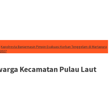
Kapolresta Banjarmasin Pimpin Evakuasi Korban Tenggelam di Martapura
 2027
 warga Kecamatan Pulau Laut