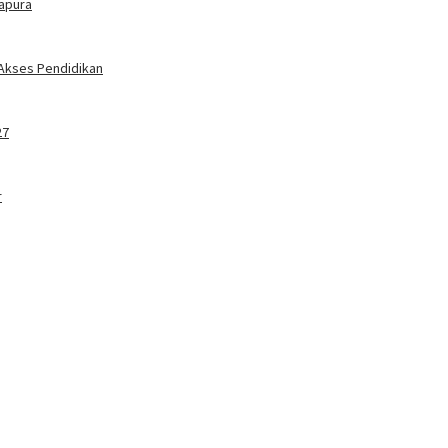
tapura
 Akses Pendidikan
27
r