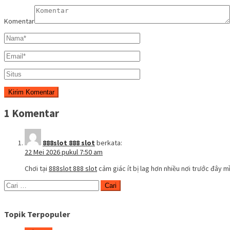
Komentar
1 Komentar
888slot 888 slot
berkata:
22 Mei 2026 pukul 7:50 am
Chơi tại
888slot 888 slot
cảm giác ít bị lag hơn nhiều nơi trước đây 
Cari
untuk:
Topik Terpopuler