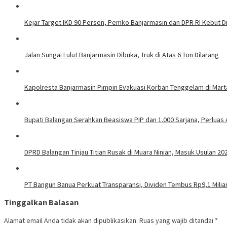
Kejar Target IKD 90 Persen, Pemko Banjarmasin dan DPR RI Kebut Di
Jalan Sungai Lulut Banjarmasin Dibuka, Truk di Atas 6 Ton Dilarang
Kapolresta Banjarmasin Pimpin Evakuasi Korban Tenggelam di Mar
Bupati Balangan Serahkan Beasiswa PIP dan 1.000 Sarjana, Perluas
DPRD Balangan Tinjau Titian Rusak di Muara Ninian, Masuk Usulan 20
PT Bangun Banua Perkuat Transparansi, Dividen Tembus Rp9,1 Milia
Tinggalkan Balasan
Alamat email Anda tidak akan dipublikasikan.
Ruas yang wajib ditandai
*