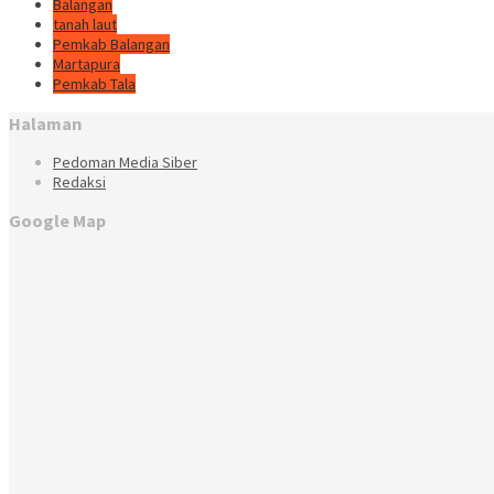
Balangan
tanah laut
Pemkab Balangan
Martapura
Pemkab Tala
Halaman
Pedoman Media Siber
Redaksi
Google Map