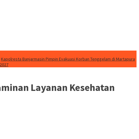
Kapolresta Banjarmasin Pimpin Evakuasi Korban Tenggelam di Martapura
 2027
aminan Layanan Kesehatan