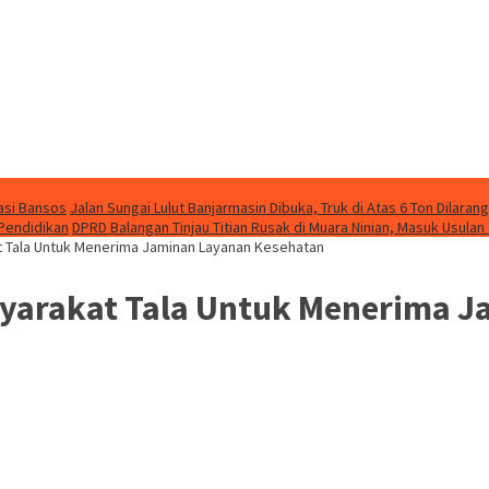
asi Bansos
Jalan Sungai Lulut Banjarmasin Dibuka, Truk di Atas 6 Ton Dilarang
 Pendidikan
DPRD Balangan Tinjau Titian Rusak di Muara Ninian, Masuk Usulan
 Tala Untuk Menerima Jaminan Layanan Kesehatan
yarakat Tala Untuk Menerima J