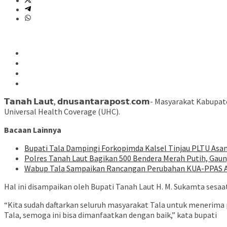
𝗧𝗮𝗻𝗮𝗵 𝗟𝗮𝘂𝘁, 𝗱𝗻𝘂𝘀𝗮𝗻𝘁𝗮𝗿𝗮𝗽𝗼𝘀𝘁.𝗰𝗼𝗺- Masyara
Universal Health Coverage (UHC).
Bacaan Lainnya
Bupati Tala Dampingi Forkopimda Kalsel Tinjau PLTU Asa
Polres Tanah Laut Bagikan 500 Bendera Merah Putih, Ga
Wabup Tala Sampaikan Rancangan Perubahan KUA-PPAS AP
Hal ini disampaikan oleh Bupati Tanah Laut H. M. Sukamta ses
“Kita sudah daftarkan seluruh masyarakat Tala untuk menerima
Tala, semoga ini bisa dimanfaatkan dengan baik,” kata bupati