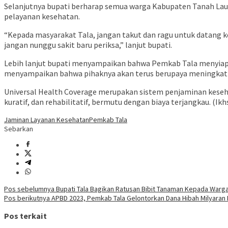
Selanjutnya bupati berharap semua warga Kabupaten Tanah Laut
pelayanan kesehatan.
“Kepada masyarakat Tala, jangan takut dan ragu untuk datang ke 
jangan nunggu sakit baru periksa,” lanjut bupati.
Lebih lanjut bupati menyampaikan bahwa Pemkab Tala menyiapkan
menyampaikan bahwa pihaknya akan terus berupaya meningkatk
Universal Health Coverage merupakan sistem penjaminan keseha
kuratif, dan rehabilitatif, bermutu dengan biaya terjangkau. (Ik
Jaminan Layanan Kesehatan
Pemkab Tala
Sebarkan
Navigasi
Pos sebelumnya
Bupati Tala Bagikan Ratusan Bibit Tanaman Kepada War
Pos berikutnya
APBD 2023, Pemkab Tala Gelontorkan Dana Hibah Milyaran
pos
Pos terkait