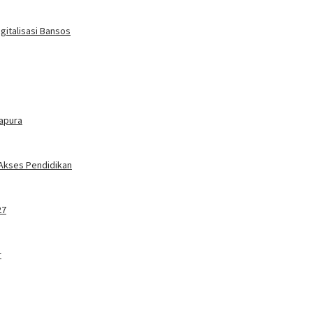
gitalisasi Bansos
tapura
 Akses Pendidikan
27
r