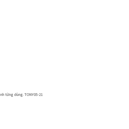
mình từng dùng. TONY05-21