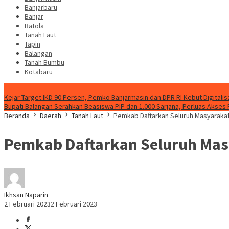
Banjarbaru
Banjar
Batola
Tanah Laut
Tapin
Balangan
Tanah Bumbu
Kotabaru
News
Kejar Target IKD 90 Persen, Pemko Banjarmasin dan DPR RI Kebut Digitalis
Bupati Balangan Serahkan Beasiswa PIP dan 1.000 Sarjana, Perluas Akses
Beranda
Daerah
Tanah Laut
Pemkab Daftarkan Seluruh Masyarakat
Pemkab Daftarkan Seluruh Mas
Ikhsan Naparin
2 Februari 2023
2 Februari 2023