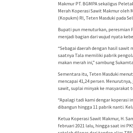
Makmur PT. BGMPA sekaligus Pelet
Merah Koperasi Sawit Makmur oleh M
(Kopukm) RI, Teten Masduki pada Sel
Bupati pun menuturkan, peresmian 
menjadi bagian dari wujud nyata ke
“Sebagai daerah dengan hasil sawit
saatnya Tala memiliki pabrik pengol
makan merah ini,” sambung Sukamta
Sementara itu, Teten Masduki menutu
mencapai 41,24 persen. Menurutnya, 
sawit, suplai minyak ke masyarakat 
“Apalagi tadi kami dengar koperasi in
dibangun hingga 11 pabrik nanti. Kela
Ketua Koperasi Sawit Makmur, H. Sam
februari 2021 lalu, hingga saat ini
setelah dilepas dari tandan alias T