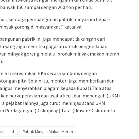
banyak 150 sampai dengan 200 ton per hari.
ut, semoga pembangunan pabrik minyak ini benar-
inyak goreng di masyarakat,” katanya.
angunan pabrik ini juga mendapat dukungan dari
a yang juga memiliki gagasan untuk pengendalian
aan minyak goreng melalui produk minyak makan merah
i.
m RI meresmikan PKS secara simbolis dengan
ongan pita. Selain itu, menteri juga memberikan dan
ligus menyerahkan piagam kepada Bupati Tala atas
kan perkoperasian dan usaha kecil dan menengah (UKM)
ara pejabat lainnya juga turut meninjau stand UKM
dan Perdagangan (Diskopdag) Tala. (Ikhsan/Diskominfo
nah Laut
Pabrik Minyak Makan Merah