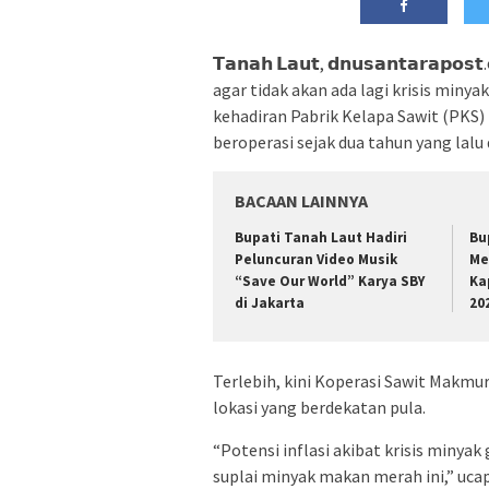
𝗧𝗮𝗻𝗮𝗵 𝗟𝗮𝘂𝘁, 𝗱𝗻𝘂𝘀𝗮𝗻𝘁𝗮𝗿𝗮
agar tidak akan ada lagi krisis min
kehadiran Pabrik Kelapa Sawit (PKS
beroperasi sejak dua tahun yang lalu
BACAAN LAINNYA
Bupati Tanah Laut Hadiri
Bu
Peluncuran Video Musik
Me
“Save Our World” Karya SBY
Ka
di Jakarta
20
Terlebih, kini Koperasi Sawit Makm
lokasi yang berdekatan pula.
“Potensi inflasi akibat krisis miny
suplai minyak makan merah ini,” uca