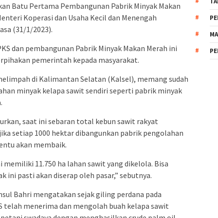
TA
akan Batu Pertama Pembangunan Pabrik Minyak Makan
enteri Koperasi dan Usaha Kecil dan Menengah
PE
asa (31/1/2023).
MA
PKS dan pembangunan Pabrik Minyak Makan Merah ini
PE
berpihakan pemerintah kepada masyarakat.
 melimpah di Kalimantan Selatan (Kalsel), memang sudah
ahan minyak kelapa sawit sendiri seperti pabrik minyak
.
rkan, saat ini sebaran total kebun sawit rakyat
jika setiap 1000 hektar dibangunkan pabrik pengolahan
tentu akan membaik.
i memiliki 11.750 ha lahan sawit yang dikelola. Bisa
k ini pasti akan diserap oleh pasar,” sebutnya.
sul Bahri mengatakan sejak giling perdana pada
 PKS telah menerima dan mengolah buah kelapa sawit
BS petani swadaya dengan menghasilkan crude palm oil