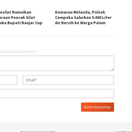
Pesilat Ramaikan
Kemarau Melanda, Polsek
araan Pencak Silat
Cempaka Salurkan 5.000 Liter
uka Bupati Banjar Cup
Air Bersih ke Warga Palam
as yang wajib ditandai
*