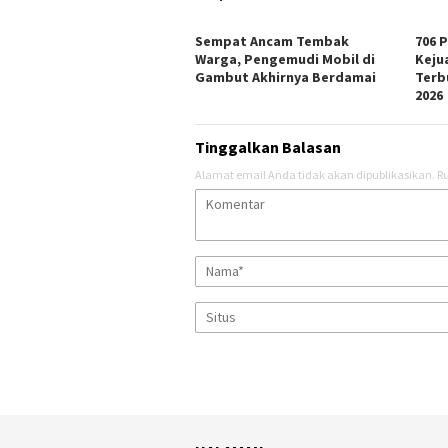
Sempat Ancam Tembak
706 
Warga, Pengemudi Mobil di
Keju
Gambut Akhirnya Berdamai
Terb
2026
Tinggalkan Balasan
Alamat email Anda tidak akan dipublikasikan.
Ru