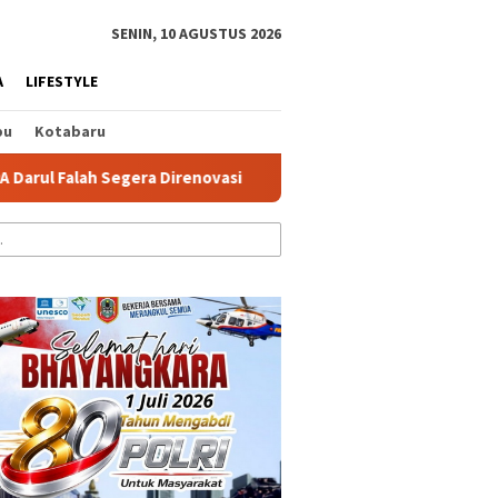
tutup
SENIN, 10 AGUSTUS 2026
A
LIFESTYLE
bu
Kotabaru
ah Segera Direnovasi
PMI Banjar Gelar Latihan Gabungan 