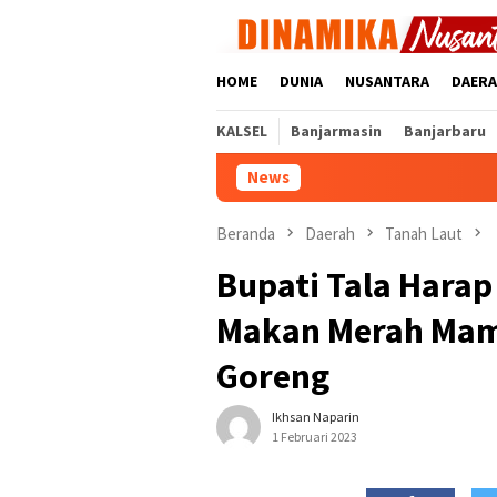
Loncat
ke
konten
HOME
DUNIA
NUSANTARA
DAER
KALSEL
Banjarmasin
Banjarbaru
News
Beranda
Daerah
Tanah Laut
Bupati Tala Harap
Makan Merah Mamp
Goreng
Ikhsan Naparin
1 Februari 2023