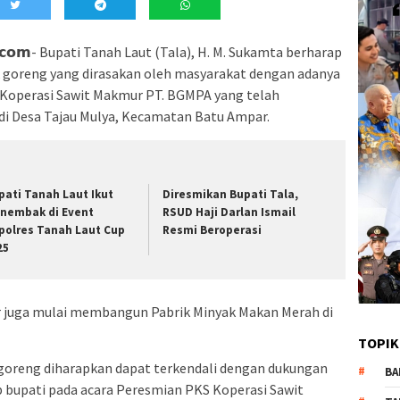
𝗼𝘀𝘁.𝗰𝗼𝗺- Bupati Tanah Laut (Tala), H. M. Sukamta berharap
yak goreng yang dirasakan oleh masyarakat dengan adanya
) Koperasi Sawit Makmur PT. BGMPA yang telah
 di Desa Tajau Mulya, Kecamatan Batu Ampar.
pati Tanah Laut Ikut
Diresmikan Bupati Tala,
nembak di Event
RSUD Haji Darlan Ismail
polres Tanah Laut Cup
Resmi Beroperasi
25
ur juga mulai membangun Pabrik Minyak Makan Merah di
TOPIK
ak goreng diharapkan dapat terkendali dengan dukungan
BA
p bupati pada acara Peresmian PKS Koperasi Sawit