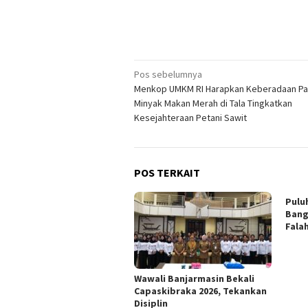
Navigasi
Pos sebelumnya
Menkop UMKM RI Harapkan Keberadaan Pa
pos
Minyak Makan Merah di Tala Tingkatkan
Kesejahteraan Petani Sawit
POS TERKAIT
Puluh
Bang
Fala
Wawali Banjarmasin Bekali
Capaskibraka 2026, Tekankan
Disiplin