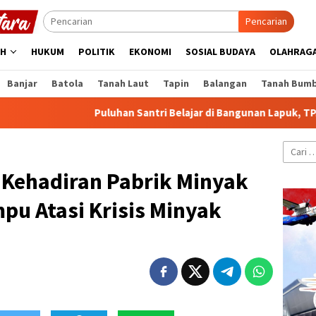
Pencarian
AH
HUKUM
POLITIK
EKONOMI
SOSIAL BUDAYA
OLAHRAG
Banjar
Batola
Tanah Laut
Tapin
Balangan
Tanah Bum
Puluhan Santri Belajar di Bangunan Lapuk, TPA Darul Fal
Cari
untuk:
 Kehadiran Pabrik Minyak
u Atasi Krisis Minyak