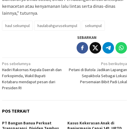
kemacetan atau kenyamanan lalu lintas serta dinas-dinas
lainnya,” tuturnya.
haul sekumpul
haulabahgurusekumpul
sekumpul
SEBARKAN
Navigasi
Pos sebelumnya
Pos berikutnya
Hadiri Rakornas Kepala Daerah dan
Petani di Batola Jadikan Lapangan
pos
Forkopimda, Wakil Bupati
Sepakbola Sebagai Lokasi
Kotabaru mendapat pesan dari
Persemaian Bibit Padi Lokal
Presiden RI
POS TERKAIT
PT Bangun Banua Perkuat
Kasus Kekerasan Anak di
Transparansi, Dividen Tembus
Banjarmasin Capai 143, UPTD