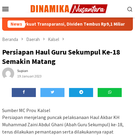
Loncat
Menu
ke
Mobile
konten
a Perkuat Transparansi, Dividen Tembus Rp9,1 Miliar
News
Ha
Beranda
Daerah
Kalsel
Persiapan Haul Guru Sekumpul Ke-18
Semakin Matang
Supian
19 Januari 2023
Sumber MC Prov. Kalsel
Persiapan menjelang puncak pelaksanaan Haul Akbar KH
Muhammad Zaini Abdul Ghani (Abah Guru Sekumpul) ke-18,
terus dilakukan pemantapan serta dilakukannya rapat