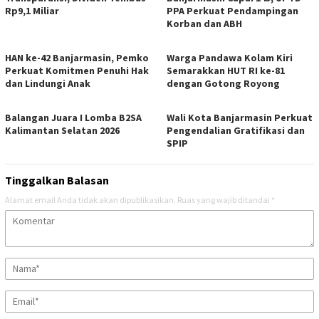
Rp9,1 Miliar
PPA Perkuat Pendampingan
Korban dan ABH
HAN ke-42 Banjarmasin, Pemko
Warga Pandawa Kolam Kiri
Perkuat Komitmen Penuhi Hak
Semarakkan HUT RI ke-81
dan Lindungi Anak
dengan Gotong Royong
Balangan Juara I Lomba B2SA
Wali Kota Banjarmasin Perkuat
Kalimantan Selatan 2026
Pengendalian Gratifikasi dan
SPIP
Tinggalkan Balasan
Alamat email Anda tidak akan dipublikasikan.
Ruas yang wajib ditandai
*