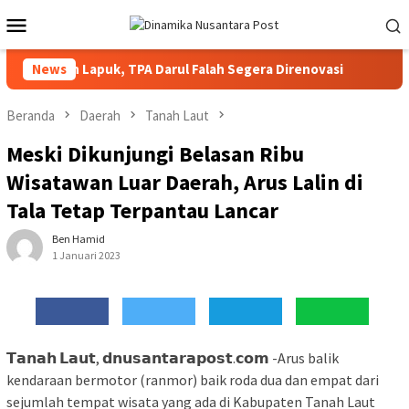
Loncat
Menu
ke
Mobile
konten
 Bangunan Lapuk, TPA Darul Falah Segera Direnovasi
News
PMI B
Beranda
Daerah
Tanah Laut
Meski Dikunjungi Belasan Ribu
Wisatawan Luar Daerah, Arus Lalin di
Tala Tetap Terpantau Lancar
Ben Hamid
1 Januari 2023
𝗧𝗮𝗻𝗮𝗵 𝗟𝗮𝘂𝘁, 𝗱𝗻𝘂𝘀𝗮𝗻𝘁𝗮𝗿𝗮𝗽𝗼𝘀𝘁.𝗰𝗼𝗺 -Arus balik
kendaraan bermotor (ranmor) baik roda dua dan empat dari
sejumlah tempat wisata yang ada di Kabupaten Tanah Laut