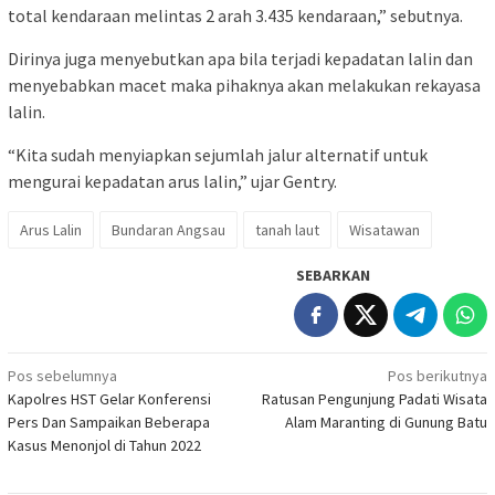
total kendaraan melintas 2 arah 3.435 kendaraan,” sebutnya.
Dirinya juga menyebutkan apa bila terjadi kepadatan lalin dan
menyebabkan macet maka pihaknya akan melakukan rekayasa
lalin.
“Kita sudah menyiapkan sejumlah jalur alternatif untuk
mengurai kepadatan arus lalin,” ujar Gentry.
Arus Lalin
Bundaran Angsau
tanah laut
Wisatawan
SEBARKAN
Navigasi
Pos sebelumnya
Pos berikutnya
Kapolres HST Gelar Konferensi
Ratusan Pengunjung Padati Wisata
pos
Pers Dan Sampaikan Beberapa
Alam Maranting di Gunung Batu
Kasus Menonjol di Tahun 2022