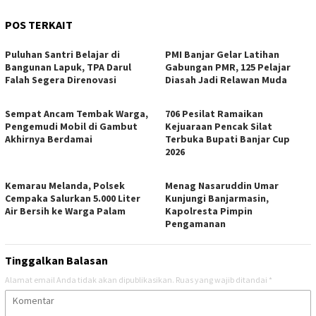
POS TERKAIT
Puluhan Santri Belajar di
PMI Banjar Gelar Latihan
Bangunan Lapuk, TPA Darul
Gabungan PMR, 125 Pelajar
Falah Segera Direnovasi
Diasah Jadi Relawan Muda
Sempat Ancam Tembak Warga,
706 Pesilat Ramaikan
Pengemudi Mobil di Gambut
Kejuaraan Pencak Silat
Akhirnya Berdamai
Terbuka Bupati Banjar Cup
2026
Kemarau Melanda, Polsek
Menag Nasaruddin Umar
Cempaka Salurkan 5.000 Liter
Kunjungi Banjarmasin,
Air Bersih ke Warga Palam
Kapolresta Pimpin
Pengamanan
Tinggalkan Balasan
Alamat email Anda tidak akan dipublikasikan.
Ruas yang wajib ditandai
*