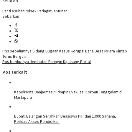
Selatan.
Panti Asuhan
Polsek Paringin
Santunan
Sebarkan
Navigasi
Pos sebelumnya
Sidang Dugaan Kasus Korupsi Dana Desa Muara Kintap
Terus Bergulir
pos
Pos berikutnya
Jembatan Paringin Dipasang Portal
Pos terkait
Kapolresta Banjarmasin Pimpin Evakuasi Korban Tenggelam di
Martapura
Bupati Balangan Serahkan Beasiswa PIP dan 1.000 Sarjana,
Perluas Akses Pendidikan