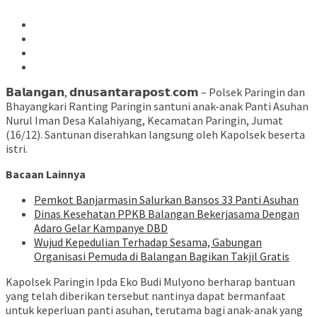
𝗕𝗮𝗹𝗮𝗻𝗴𝗮𝗻, 𝗱𝗻𝘂𝘀𝗮𝗻𝘁𝗮𝗿𝗮𝗽𝗼𝘀𝘁.𝗰𝗼𝗺 – Polsek Paringin dan
Bhayangkari Ranting Paringin santuni anak-anak Panti Asuhan
Nurul Iman Desa Kalahiyang, Kecamatan Paringin, Jumat
(16/12). Santunan diserahkan langsung oleh Kapolsek beserta
istri.
Bacaan Lainnya
Pemkot Banjarmasin Salurkan Bansos 33 Panti Asuhan
Dinas Kesehatan PPKB Balangan Bekerjasama Dengan
Adaro Gelar Kampanye DBD
Wujud Kepedulian Terhadap Sesama, Gabungan
Organisasi Pemuda di Balangan Bagikan Takjil Gratis
Kapolsek Paringin Ipda Eko Budi Mulyono berharap bantuan
yang telah diberikan tersebut nantinya dapat bermanfaat
untuk keperluan panti asuhan, terutama bagi anak-anak yang