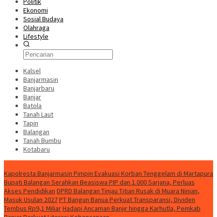
Politik
Ekonomi
Sosial Budaya
Olahraga
Lifestyle
Kalsel
Banjarmasin
Banjarbaru
Banjar
Batola
Tanah Laut
Tapin
Balangan
Tanah Bumbu
Kotabaru
News
Kapolresta Banjarmasin Pimpin Evakuasi Korban Tenggelam di Martapura
Bupati Balangan Serahkan Beasiswa PIP dan 1.000 Sarjana, Perluas
Akses Pendidikan
DPRD Balangan Tinjau Titian Rusak di Muara Ninian,
Masuk Usulan 2027
PT Bangun Banua Perkuat Transparansi, Dividen
Tembus Rp9,1 Miliar
Hadapi Ancaman Banjir hingga Karhutla, Pemkab