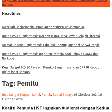
Target IKD 90 Persen, Pemko Banjarmasin dan DPR RI Kebut Digitalisasi
Bansos
Headlines
Kwarcab Banjarmasin Lepas 40 Kontingen ke Jamnas XII
Bunda PAUD Banjarmasin Dorong Minat Baca Lewat Jelajah Literasi
Animal Rescue Banjarmasin Edukasi Pengunjung soal Satwa Reptil
Bunda PAUD Banjarmasin Ingatkan Remaja soal Bahaya FOMO dan
Narkoba
Kejar Target IKD 90 Persen, Pemko Banjarmasin dan DPR RI Kebut
Digitalisasi Bansos
Tag:
Pemilu
Hariadi
Hulu Sungai Tengah
,
Lokal
,
Politik
,
Sosial Budaya
16 Oktober 2024
16
Adi
Oktober 2024
Koalisi Pemuda HST Inginkan Audiensi dengan Kedua