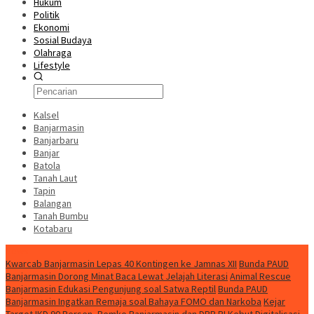
Hukum
Politik
Ekonomi
Sosial Budaya
Olahraga
Lifestyle
Kalsel
Banjarmasin
Banjarbaru
Banjar
Batola
Tanah Laut
Tapin
Balangan
Tanah Bumbu
Kotabaru
News
Kwarcab Banjarmasin Lepas 40 Kontingen ke Jamnas XII
Bunda PAUD
Banjarmasin Dorong Minat Baca Lewat Jelajah Literasi
Animal Rescue
Banjarmasin Edukasi Pengunjung soal Satwa Reptil
Bunda PAUD
Banjarmasin Ingatkan Remaja soal Bahaya FOMO dan Narkoba
Kejar