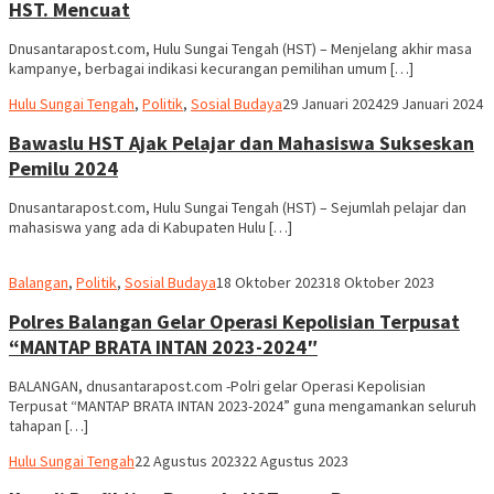
HST. Mencuat
Dnusantarapost.com, Hulu Sungai Tengah (HST) – Menjelang akhir masa
kampanye, berbagai indikasi kecurangan pemilihan umum […]
Hariadi
Hulu Sungai Tengah
,
Politik
,
Sosial Budaya
29 Januari 2024
29 Januari 2024
Adi
Bawaslu HST Ajak Pelajar dan Mahasiswa Sukseskan
Pemilu 2024
Dnusantarapost.com, Hulu Sungai Tengah (HST) – Sejumlah pelajar dan
mahasiswa yang ada di Kabupaten Hulu […]
Abdul
Balangan
,
Politik
,
Sosial Budaya
18 Oktober 2023
18 Oktober 2023
Hamid
Polres Balangan Gelar Operasi Kepolisian Terpusat
“MANTAP BRATA INTAN 2023-2024″
BALANGAN, dnusantarapost.com -Polri gelar Operasi Kepolisian
Terpusat “MANTAP BRATA INTAN 2023-2024” guna mengamankan seluruh
tahapan […]
Hariadi
Hulu Sungai Tengah
22 Agustus 2023
22 Agustus 2023
Adi