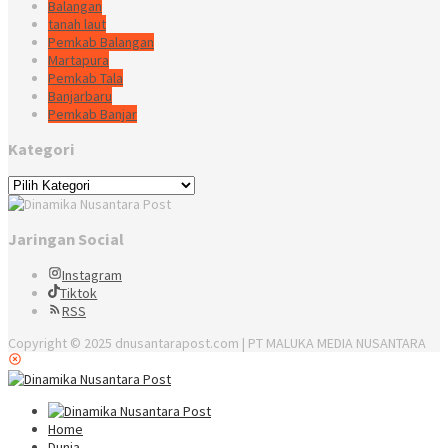
Balangan
tanah laut
Pemkab Balangan
Martapura
Pemkab Tala
Banjarbaru
Pemkab Banjar
Kategori
Kategori
Jaringan Social
Instagram
Tiktok
RSS
Copyright © 2025 dnusantarapost.com | PT MALUKA MEDIA NUSANTARA
Home
Dunia