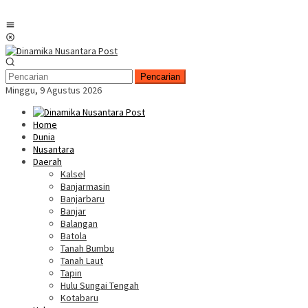
Menu
Mobile
Pencarian
Minggu, 9 Agustus 2026
Home
Dunia
Nusantara
Daerah
Kalsel
Banjarmasin
Banjarbaru
Banjar
Balangan
Batola
Tanah Bumbu
Tanah Laut
Tapin
Hulu Sungai Tengah
Kotabaru