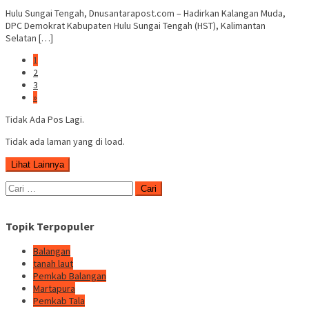
Hulu Sungai Tengah, Dnusantarapost.com – Hadirkan Kalangan Muda,
DPC Demokrat Kabupaten Hulu Sungai Tengah (HST), Kalimantan
Selatan […]
1
2
3
»
Tidak Ada Pos Lagi.
Tidak ada laman yang di load.
Lihat Lainnya
Cari
untuk:
Topik Terpopuler
Balangan
tanah laut
Pemkab Balangan
Martapura
Pemkab Tala