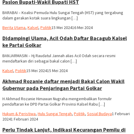
Paslon Bupati-Wakil Bupati HST
BARABAI – Koalisi Pemuda Hulu Sungai Tengah (HST) yang tergabung
dalam gerakan kotak suara lingkungan […]
Adi
Berita Utama
,
Kalsel
,
Politik
15 Mei 2024
16 Mei 2024
111
Didampingi Ulama, Acil Odah Daftar Bacagub Kalsel
ke Partai Golkar
BANJARMASIN – Hj Raudatul Jannah alias Acil Odah secara resmi
mendaftarkan diri sebagai bakal calon […]
Adi
Kalsel
,
Politik
15 Mei 2024
15 Mei 2024
111
Akhmad Rozanie daftar menjadi Bakal Calon Wakil
Gubernur pada Penjaringan Partai Golkar
H Akhmad Rozanie Himawan Nugraha mengembalikan formulir
pendaftaran ke DPD Partai Golkar Provinsi Kalsel Rabu […]
Hariadi
Hukum & Peristiwa
,
Hulu Sungai Tengah
,
Politik
,
Sosial Budaya
1 Februari
Adi
2024
1 Februari 2024
Perlu Tindak Lanjut, Indikasi Kecurangan Pemilu di