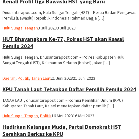
Kenali Profil tiga Bawaslu HST yang Baru
Dnusantarapost.com, Hulu Sungai Tengah (HST) – Ketua Badan Pengawas
Pemilu (Bawaslu) Republik Indonesia Rahmad Bagja […]
Hariadi
Hulu Sungai Tengah
3 Juli 2023
3 Juli 2023
Adi
HUT Bhayangkara Ke-77, Polres HST akan Kawal
Pemilu 2024
Hulu Sungai Tengah, Dnusantarapost.com – Polres Kabupaten Hulu
Sungai Tengah (HST), Kalimantan Selatan (Kalsel), akan […]
Redaksi
Daerah
,
Politik
,
Tanah Laut
21 Juni 2023
21 Juni 2023
dnusantarapost
KPU Tanah Laut Tetapkan Daftar Pemilih Pemilu 2024
TANAH LAUT, dnusantarapost.com – Komisi Pemilihan Umum (KPU)
Kabupaten Tanah Laut, Kalsel menetapkan daftar pemilih […]
Hariadi
Hulu Sungai Tengah
,
Politik
16 Mei 2023
16 Mei 2023
Adi
Hadirkan Kalangan Muda, Partai Demokrat HST
Serahkan Berkas ke KPU