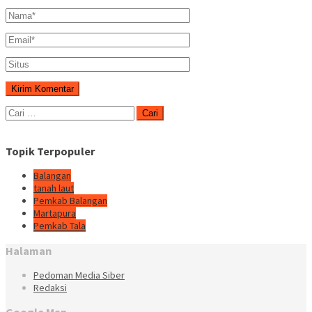
Cari
untuk:
Topik Terpopuler
Balangan
tanah laut
Pemkab Balangan
Martapura
Pemkab Tala
Halaman
Pedoman Media Siber
Redaksi