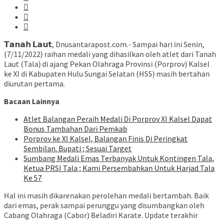
𝗧𝗮𝗻𝗮𝗵 𝗟𝗮𝘂𝘁, Dnusantarapost.com.- Sampai hari ini Senin,
(7/11/2022) raihan medali yang dihasilkan oleh atlet dari Tanah
Laut (Tala) di ajang Pekan Olahraga Provinsi (Porprov) Kalsel
ke XI di Kabupaten Hulu Sungai Selatan (HSS) masih bertahan
diurutan pertama.
Bacaan Lainnya
Atlet Balangan Peraih Medali Di Porprov XI Kalsel Dapat
Bonus Tambahan Dari Pemkab
Porprov ke XI Kalsel, Balangan Finis Di Peringkat
Sembilan. Bupati ; Sesuai Target
Sumbang Medali Emas Terbanyak Untuk Kontingen Tala,
Ketua PRSI Tala ; Kami Persembahkan Untuk Harjad Tala
Ke 57
Hal ini masih dikarenakan perolehan medali bertambah. Baik
dari emas, perak sampai perunggu yang disumbangkan oleh
Cabang Olahraga (Cabor) Beladiri Karate. Update terakhir