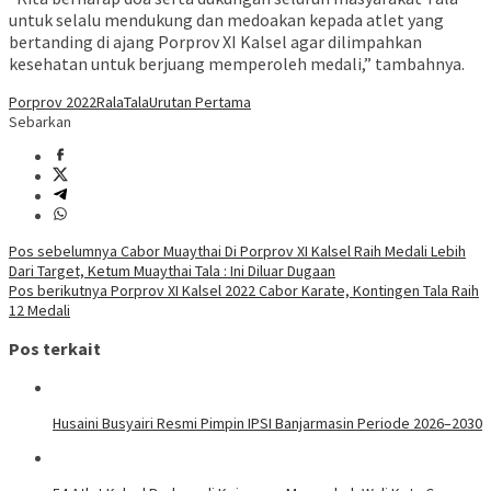
untuk selalu mendukung dan medoakan kepada atlet yang
bertanding di ajang Porprov XI Kalsel agar dilimpahkan
kesehatan untuk berjuang memperoleh medali,” tambahnya.
Porprov 2022
Rala
Tala
Urutan Pertama
Sebarkan
Navigasi
Pos sebelumnya
Cabor Muaythai Di Porprov XI Kalsel Raih Medali Lebih
Dari Target, Ketum Muaythai Tala : Ini Diluar Dugaan
pos
Pos berikutnya
Porprov XI Kalsel 2022 Cabor Karate, Kontingen Tala Raih
12 Medali
Pos terkait
Husaini Busyairi Resmi Pimpin IPSI Banjarmasin Periode 2026–2030