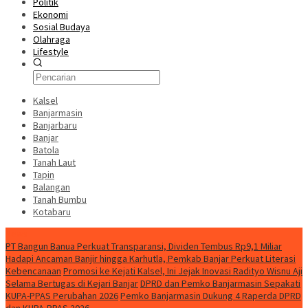
Politik
Ekonomi
Sosial Budaya
Olahraga
Lifestyle
Kalsel
Banjarmasin
Banjarbaru
Banjar
Batola
Tanah Laut
Tapin
Balangan
Tanah Bumbu
Kotabaru
News
PT Bangun Banua Perkuat Transparansi, Dividen Tembus Rp9,1 Miliar
Hadapi Ancaman Banjir hingga Karhutla, Pemkab Banjar Perkuat Literasi
Kebencanaan
Promosi ke Kejati Kalsel, Ini Jejak Inovasi Radityo Wisnu Aji
Selama Bertugas di Kejari Banjar
DPRD dan Pemko Banjarmasin Sepakati
KUPA-PPAS Perubahan 2026
Pemko Banjarmasin Dukung 4 Raperda DPRD