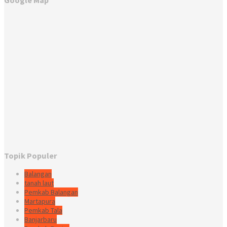
Google Map
Topik Populer
Balangan
tanah laut
Pemkab Balangan
Martapura
Pemkab Tala
Banjarbaru