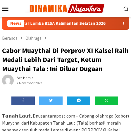
Loncat
Menu
ke
Mobile
konten
n Juara I Lomba B2SA Kalimantan Selatan 2026
News
Wali Kota 
Beranda
Olahraga
Cabor Muaythai Di Porprov XI Kalsel Raih
Medali Lebih Dari Target, Ketum
Muaythai Tala : Ini Diluar Dugaan
Ben Hamid
7 November 2022
𝗧𝗮𝗻𝗮𝗵 𝗟𝗮𝘂𝘁, Dnusantarapost.com – Cabang olahraga (cabor)
Muaythai dari Kabupaten Tanah Laut (Tala) berhasil meraih
sebanyak sepuluh medali emas di event PORPROV XI Kalsel