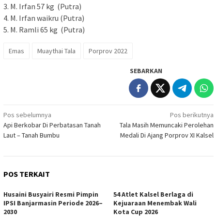
3. M. Irfan 57 kg (Putra)
4. M. Irfan waikru (Putra)
5. M. Ramli 65 kg (Putra)
Emas
Muaythai Tala
Porprov 2022
SEBARKAN
Navigasi
Pos sebelumnya
Pos berikutnya
Api Berkobar Di Perbatasan Tanah
Tala Masih Memuncaki Perolehan
pos
Laut – Tanah Bumbu
Medali Di Ajang Porprov XI Kalsel
POS TERKAIT
Husaini Busyairi Resmi Pimpin
54 Atlet Kalsel Berlaga di
IPSI Banjarmasin Periode 2026–
Kejuaraan Menembak Wali
2030
Kota Cup 2026