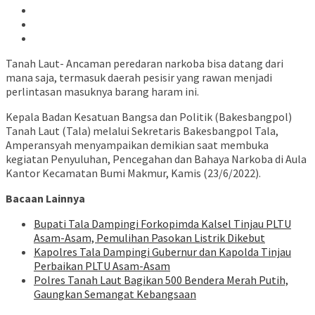
Tanah Laut- Ancaman peredaran narkoba bisa datang dari
mana saja, termasuk daerah pesisir yang rawan menjadi
perlintasan masuknya barang haram ini.
Kepala Badan Kesatuan Bangsa dan Politik (Bakesbangpol)
Tanah Laut (Tala) melalui Sekretaris Bakesbangpol Tala,
Amperansyah menyampaikan demikian saat membuka
kegiatan Penyuluhan, Pencegahan dan Bahaya Narkoba di Aula
Kantor Kecamatan Bumi Makmur, Kamis (23/6/2022).
Bacaan Lainnya
Bupati Tala Dampingi Forkopimda Kalsel Tinjau PLTU
Asam-Asam, Pemulihan Pasokan Listrik Dikebut
Kapolres Tala Dampingi Gubernur dan Kapolda Tinjau
Perbaikan PLTU Asam-Asam
Polres Tanah Laut Bagikan 500 Bendera Merah Putih,
Gaungkan Semangat Kebangsaan