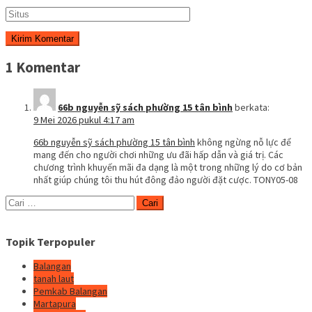
1 Komentar
66b nguyễn sỹ sách phường 15 tân bình
berkata:
9 Mei 2026 pukul 4:17 am
66b nguyễn sỹ sách phường 15 tân bình
không ngừng nỗ lực để
mang đến cho người chơi những ưu đãi hấp dẫn và giá trị. Các
chương trình khuyến mãi đa dạng là một trong những lý do cơ bản
nhất giúp chúng tôi thu hút đông đảo người đặt cược. TONY05-08
Cari
untuk:
Topik Terpopuler
Balangan
tanah laut
Pemkab Balangan
Martapura