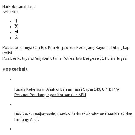
Narkoba
tanah laut
Sebarkan
Navigasi
Pos sebelumnya
Curi Hp, Pria Berprofesi Pedagang Sayur Ini Ditangkap
Polisi
pos
Pos berikutnya
2 Penjabat Utama Polres Tala Bergeser, 1 Purna Tugas
Pos terkait
Kasus Kekerasan Anak di Banjarmasin Capai 143, UPTD PPA
Perkuat Pendampingan Korban dan ABH
HAN ke-42 Banjarmasin, Pemko Perkuat Komitmen Penuhi Hak dan
Lindungi Anak