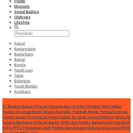
Politik
Ekonomi
Sosial Budaya
Olahraga
Lifestyle
Kalsel
Banjarmasin
Banjarbaru
Banjar
Batola
Tanah Laut
Tapin
Balangan
Tanah Bumbu
Kotabaru
News
PT Bangun Banua Perkuat Transparansi, Dividen Tembus Rp9,1 Miliar
Hadapi Ancaman Banjir hingga Karhutla, Pemkab Banjar Perkuat Literasi
Kebencanaan
Promosi ke Kejati Kalsel, Ini Jejak Inovasi Radityo Wisnu Aji
Selama Bertugas di Kejari Banjar
DPRD dan Pemko Banjarmasin Sepakati
KUPA-PPAS Perubahan 2026
Pemko Banjarmasin Dukung 4 Raperda DPRD