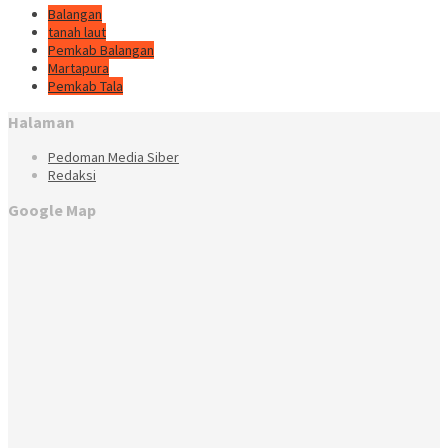
Balangan
tanah laut
Pemkab Balangan
Martapura
Pemkab Tala
Halaman
Pedoman Media Siber
Redaksi
Google Map