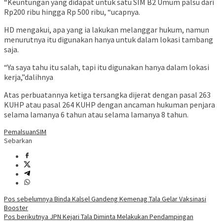
“Keuntungan yang didapat untuk satu SIM B2 Umum palsu dari
Rp200 ribu hingga Rp 500 ribu, “ucapnya.
HD mengakui, apa yang ia lakukan melanggar hukum, namun
menurutnya itu digunakan hanya untuk dalam lokasi tambang
saja.
“Ya saya tahu itu salah, tapi itu digunakan hanya dalam lokasi
kerja,”dalihnya
Atas perbuatannya ketiga tersangka dijerat dengan pasal 263
KUHP atau pasal 264 KUHP dengan ancaman hukuman penjara
selama lamanya 6 tahun atau selama lamanya 8 tahun.
Pemalsuan
SIM
Sebarkan
Navigasi
Pos sebelumnya
Binda Kalsel Gandeng Kemenag Tala Gelar Vaksinasi
Booster
pos
Pos berikutnya
JPN Kejari Tala Diminta Melakukan Pendampingan