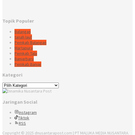
Topik Populer
Balangan
tanah laut
Pemkab Balangan
Martapura
Pemkab Tala
Banjarbaru
Pemkab Banjar
Kategori
Kategori
Jaringan Social
Instagram
Tiktok
RSS
Copyright © 2025 dnusantarapost.com | PT MALUKA MEDIA NUSANTARA