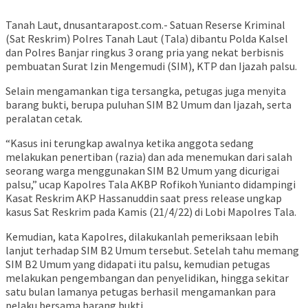
Tanah Laut, dnusantarapost.com.- Satuan Reserse Kriminal
(Sat Reskrim) Polres Tanah Laut (Tala) dibantu Polda Kalsel
dan Polres Banjar ringkus 3 orang pria yang nekat berbisnis
pembuatan Surat Izin Mengemudi (SIM), KTP dan Ijazah palsu.
Selain mengamankan tiga tersangka, petugas juga menyita
barang bukti, berupa puluhan SIM B2 Umum dan Ijazah, serta
peralatan cetak.
“Kasus ini terungkap awalnya ketika anggota sedang
melakukan penertiban (razia) dan ada menemukan dari salah
seorang warga menggunakan SIM B2 Umum yang dicurigai
palsu,” ucap Kapolres Tala AKBP Rofikoh Yunianto didampingi
Kasat Reskrim AKP Hassanuddin saat press release ungkap
kasus Sat Reskrim pada Kamis (21/4/22) di Lobi Mapolres Tala.
Kemudian, kata Kapolres, dilakukanlah pemeriksaan lebih
lanjut terhadap SIM B2 Umum tersebut. Setelah tahu memang
SIM B2 Umum yang didapati itu palsu, kemudian petugas
melakukan pengembangan dan penyelidikan, hingga sekitar
satu bulan lamanya petugas berhasil mengamankan para
pelaku bersama barang bukti.