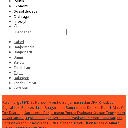
Politik
Ekonomi
Sosial Budaya
Olahraga
Lifestyle
Kalsel
Banjarmasin
Banjarbaru
Banjar
Batola
Tanah Laut
Tapin
Balangan
Tanah Bumbu
Kotabaru
News
Kejar Target IKD 90 Persen, Pemko Banjarmasin dan DPR RI Kebut
Digitalisasi Bansos
Jalan Sungai Lulut Banjarmasin Dibuka, Truk di Atas 6
Ton Dilarang
Kapolresta Banjarmasin Pimpin Evakuasi Korban Tenggelam
di Martapura
Bupati Balangan Serahkan Beasiswa PIP dan 1.000 Sarjana,
Perluas Akses Pendidikan
DPRD Balangan Tinjau Titian Rusak di Muara