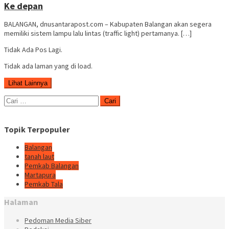
Ke depan
BALANGAN, dnusantarapost.com – Kabupaten Balangan akan segera
memiliki sistem lampu lalu lintas (traffic light) pertamanya. […]
Tidak Ada Pos Lagi.
Tidak ada laman yang di load.
Lihat Lainnya
Cari
untuk:
Topik Terpopuler
Balangan
tanah laut
Pemkab Balangan
Martapura
Pemkab Tala
Halaman
Pedoman Media Siber