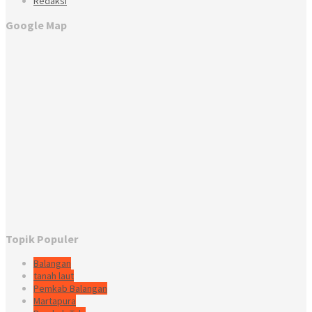
Redaksi
Google Map
Topik Populer
Balangan
tanah laut
Pemkab Balangan
Martapura