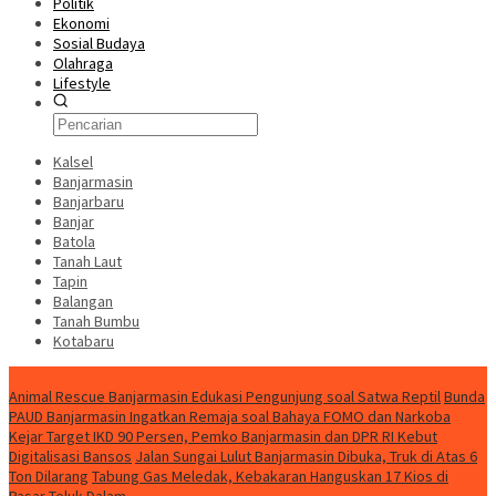
Politik
Ekonomi
Sosial Budaya
Olahraga
Lifestyle
Kalsel
Banjarmasin
Banjarbaru
Banjar
Batola
Tanah Laut
Tapin
Balangan
Tanah Bumbu
Kotabaru
News
Animal Rescue Banjarmasin Edukasi Pengunjung soal Satwa Reptil
Bunda
PAUD Banjarmasin Ingatkan Remaja soal Bahaya FOMO dan Narkoba
Kejar Target IKD 90 Persen, Pemko Banjarmasin dan DPR RI Kebut
Digitalisasi Bansos
Jalan Sungai Lulut Banjarmasin Dibuka, Truk di Atas 6
Ton Dilarang
Tabung Gas Meledak, Kebakaran Hanguskan 17 Kios di