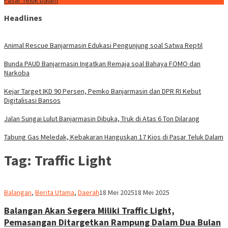
Pasar Teluk Dalam
Headlines
Animal Rescue Banjarmasin Edukasi Pengunjung soal Satwa Reptil
Bunda PAUD Banjarmasin Ingatkan Remaja soal Bahaya FOMO dan
Narkoba
Kejar Target IKD 90 Persen, Pemko Banjarmasin dan DPR RI Kebut
Digitalisasi Bansos
Jalan Sungai Lulut Banjarmasin Dibuka, Truk di Atas 6 Ton Dilarang
Tabung Gas Meledak, Kebakaran Hanguskan 17 Kios di Pasar Teluk Dalam
Tag:
Traffic Light
M.
Balangan
,
Berita Utama
,
Daerah
18 Mei 2025
18 Mei 2025
Ridha
Balangan Akan Segera Miliki Traffic Light,
Pemasangan Ditargetkan Rampung Dalam Dua Bulan