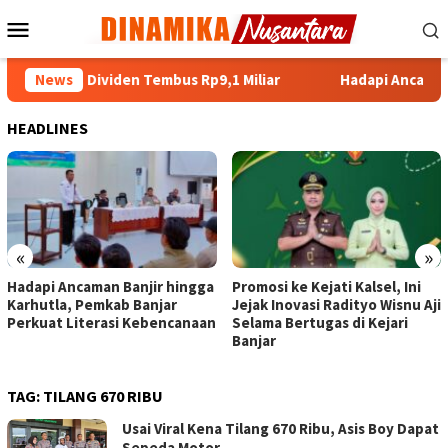
Loncat
Menu
ke
Mobile
konten
ransi, Dividen Tembus Rp9,1 Miliar
News
Hadapi Ancaman Banj
HEADLINES
«
»
Hadapi Ancaman Banjir hingga
Promosi ke Kejati Kalsel, Ini
Karhutla, Pemkab Banjar
Jejak Inovasi Radityo Wisnu Aji
Perkuat Literasi Kebencanaan
Selama Bertugas di Kejari
Banjar
TAG:
TILANG 670 RIBU
Usai Viral Kena Tilang 670 Ribu, Asis Boy Dapat
Sepeda Motor