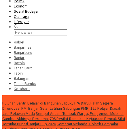
Politik
Ekonomi
Sosial Budaya
Olahraga
Lifestyle
Kalsel
Banjarmasin
Banjarbaru
Banjar
Batola
Tanah Laut
Tapin
Balangan
Tanah Bumbu
Kotabaru
News
Puluhan Santri Belajar di Bangunan Lapuk, TPA Darul Falah Segera
Direnovasi
PMI Banjar Gelar Latihan Gabungan PMR, 125 Pelajar Diasah
Jadi Relawan Muda
Sempat Ancam Tembak Warga, Pengemudi Mobil di
Gambut Akhirnya Berdamai
706 Pesilat Ramaikan Kejuaraan Pencak Silat
Terbuka Bupati Banjar Cup 2026
Kemarau Melanda, Polsek Cempaka