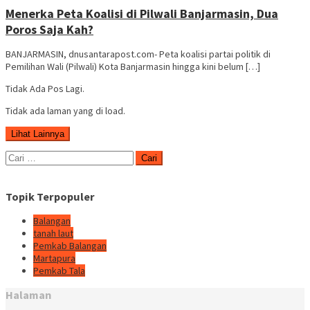
dnusantarapost
Menerka Peta Koalisi di Pilwali Banjarmasin, Dua
Poros Saja Kah?
BANJARMASIN, dnusantarapost.com- Peta koalisi partai politik di
Pemilihan Wali (Pilwali) Kota Banjarmasin hingga kini belum […]
Tidak Ada Pos Lagi.
Tidak ada laman yang di load.
Lihat Lainnya
Cari
untuk:
Topik Terpopuler
Balangan
tanah laut
Pemkab Balangan
Martapura
Pemkab Tala
Halaman