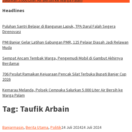
Salurkan 5.000 Liter Air Bersih ke Warga Palam
Headlines
Puluhan Santri Belajar di Bangunan Lapuk, TPA Darul Falah Segera
Direnovasi
PMI Banjar Gelar Latihan Gabungan PMR, 125 Pelajar Diasah Jadi Relawan
Muda
Sempat Ancam Tembak Warga, Pengemudi Mobil di Gambut Akhirnya
Berdamai
706 Pesilat Ramaikan Kejuaraan Pencak Silat Terbuka Bupati Banjar Cup
2026
Kemarau Melanda, Polsek Cempaka Salurkan 5.000 Liter Air Bersih ke
Warga Palam
Tag:
Taufik Arbain
Redaksi
Banjarmasin
,
Berita Utama
,
Politik
24 Juli 2024
24 Juli 2024