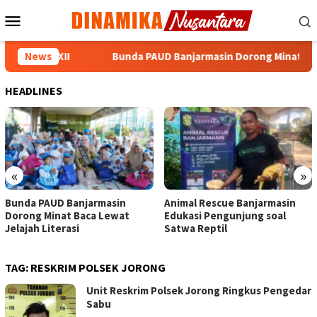
Loncat
Menu
ke
Mobile
konten
amnas XII
News
Bunda PAUD Banjarmasin Dorong Minat Baca Lew
HEADLINES
«
»
Bunda PAUD Banjarmasin
Animal Rescue Banjarmasin
Dorong Minat Baca Lewat
Edukasi Pengunjung soal
Jelajah Literasi
Satwa Reptil
TAG:
RESKRIM POLSEK JORONG
Unit Reskrim Polsek Jorong Ringkus Pengedar
Sabu