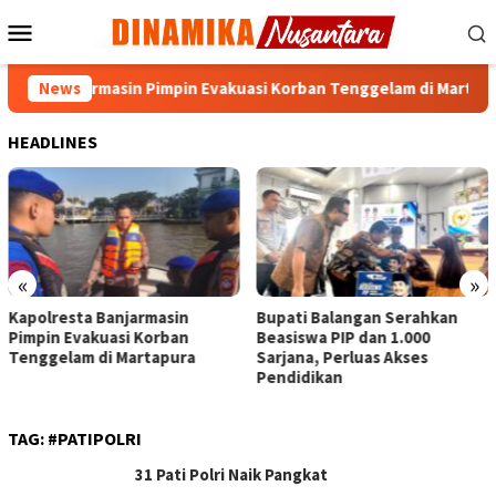
Loncat
Menu
ke
Mobile
konten
esta Banjarmasin Pimpin Evakuasi Korban Tenggelam di Martapur
News
HEADLINES
«
»
Kapolresta Banjarmasin
Bupati Balangan Serahkan
Pimpin Evakuasi Korban
Beasiswa PIP dan 1.000
Tenggelam di Martapura
Sarjana, Perluas Akses
Pendidikan
TAG:
#PATIPOLRI
31 Pati Polri Naik Pangkat