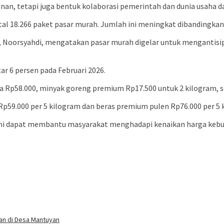
hunan, tetapi juga bentuk kolaborasi pemerintah dan dunia usa
tal 18.266 paket pasar murah. Jumlah ini meningkat dibandingkan
, Noorsyahdi, mengatakan pasar murah digelar untuk mengantisip
ar 6 persen pada Februari 2026.
ga Rp58.000, minyak goreng premium Rp17.500 untuk 2 kilogram, se
Rp59.000 per 5 kilogram dan beras premium pulen Rp76.000 per 5 
ini dapat membantu masyarakat menghadapi kenaikan harga kebu
an di Desa Mantuyan