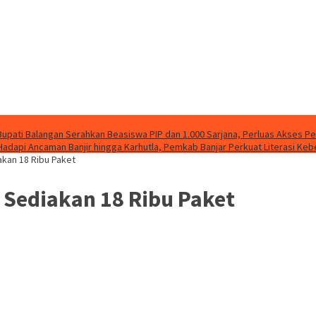
Bupati Balangan Serahkan Beasiswa PIP dan 1.000 Sarjana, Perluas Akses P
Hadapi Ancaman Banjir hingga Karhutla, Pemkab Banjar Perkuat Literasi Ke
kan 18 Ribu Paket
Sediakan 18 Ribu Paket