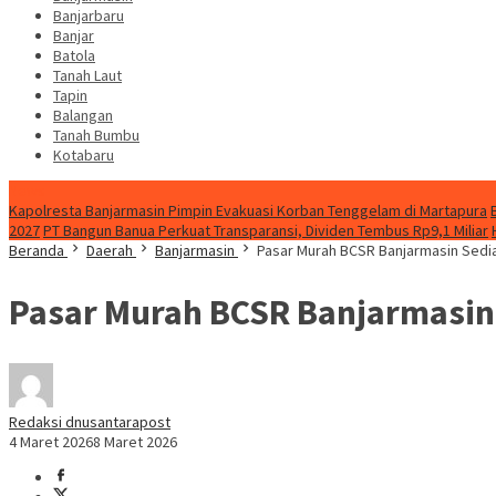
Banjarbaru
Banjar
Batola
Tanah Laut
Tapin
Balangan
Tanah Bumbu
Kotabaru
News
Kapolresta Banjarmasin Pimpin Evakuasi Korban Tenggelam di Martapura
2027
PT Bangun Banua Perkuat Transparansi, Dividen Tembus Rp9,1 Miliar
Beranda
Daerah
Banjarmasin
Pasar Murah BCSR Banjarmasin Sedia
Pasar Murah BCSR Banjarmasin 
Redaksi dnusantarapost
4 Maret 2026
8 Maret 2026