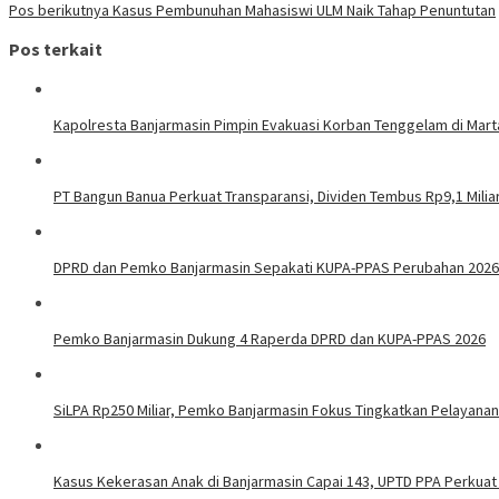
Pos berikutnya
Kasus Pembunuhan Mahasiswi ULM Naik Tahap Penuntutan
pos
Pos terkait
Kapolresta Banjarmasin Pimpin Evakuasi Korban Tenggelam di Mar
PT Bangun Banua Perkuat Transparansi, Dividen Tembus Rp9,1 Milia
DPRD dan Pemko Banjarmasin Sepakati KUPA-PPAS Perubahan 2026
Pemko Banjarmasin Dukung 4 Raperda DPRD dan KUPA-PPAS 2026
SiLPA Rp250 Miliar, Pemko Banjarmasin Fokus Tingkatkan Pelayanan
Kasus Kekerasan Anak di Banjarmasin Capai 143, UPTD PPA Perku