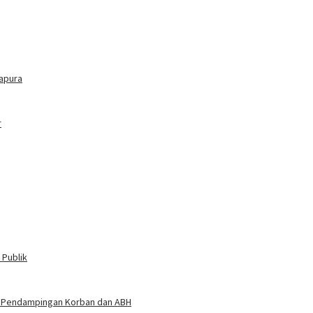
tapura
r
 Publik
at Pendampingan Korban dan ABH