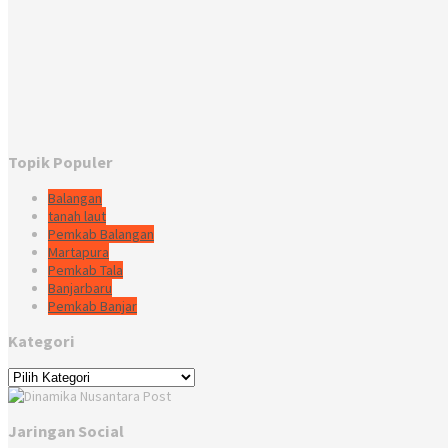
Topik Populer
Balangan
tanah laut
Pemkab Balangan
Martapura
Pemkab Tala
Banjarbaru
Pemkab Banjar
Kategori
Kategori
Jaringan Social