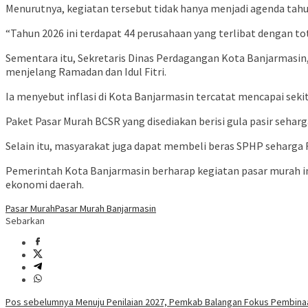
Menurutnya, kegiatan tersebut tidak hanya menjadi agenda ta
“Tahun 2026 ini terdapat 44 perusahaan yang terlibat dengan to
Sementara itu, Sekretaris Dinas Perdagangan Kota Banjarmasin
menjelang Ramadan dan Idul Fitri.
Ia menyebut inflasi di Kota Banjarmasin tercatat mencapai sekit
Paket Pasar Murah BCSR yang disediakan berisi gula pasir sehar
Selain itu, masyarakat juga dapat membeli beras SPHP seharga 
Pemerintah Kota Banjarmasin berharap kegiatan pasar murah 
ekonomi daerah.
Pasar Murah
Pasar Murah Banjarmasin
Sebarkan
Navigasi
Pos sebelumnya
Menuju Penilaian 2027, Pemkab Balangan Fokus Pembina