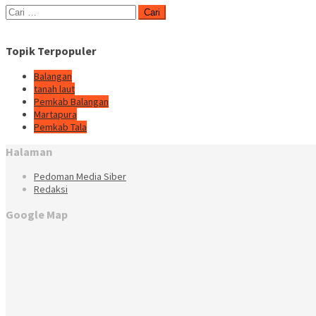
Cari
untuk:
Topik Terpopuler
Balangan
tanah laut
Pemkab Balangan
Martapura
Pemkab Tala
Halaman
Pedoman Media Siber
Redaksi
Google Map