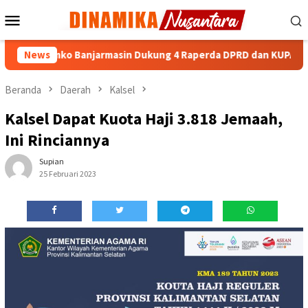
Loncat
Menu
ke
Mobile
konten
Pemko Banjarmasin Dukung 4 Raperda DPRD dan KUPA-PPAS 20
News
Beranda
Daerah
Kalsel
Kalsel Dapat Kuota Haji 3.818 Jemaah,
Ini Rinciannya
Supian
25 Februari 2023