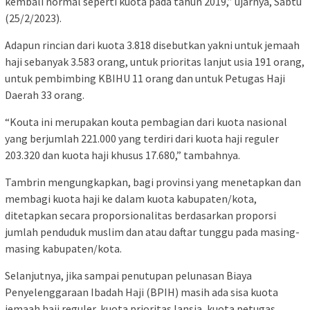
kembali normal seperti kuota pada tahun 2019,” ujarnya, Sabtu
(25/2/2023).
Adapun rincian dari kuota 3.818 disebutkan yakni untuk jemaah
haji sebanyak 3.583 orang, untuk prioritas lanjut usia 191 orang,
untuk pembimbing KBIHU 11 orang dan untuk Petugas Haji
Daerah 33 orang.
“Kouta ini merupakan kouta pembagian dari kuota nasional
yang berjumlah 221.000 yang terdiri dari kuota haji reguler
203.320 dan kuota haji khusus 17.680,” tambahnya.
Tambrin mengungkapkan, bagi provinsi yang menetapkan dan
membagi kuota haji ke dalam kuota kabupaten/kota,
ditetapkan secara proporsionalitas berdasarkan proporsi
jumlah penduduk muslim dan atau daftar tunggu pada masing-
masing kabupaten/kota.
Selanjutnya, jika sampai penutupan pelunasan Biaya
Penyelenggaraan Ibadah Haji (BPIH) masih ada sisa kuota
jemaah haji reguler, kuota prioritas lansia, kuota petugas