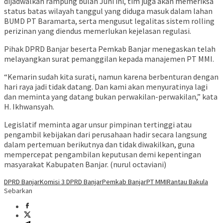
dijadwalkan rampung bulan Juni ini, tim juga akan memeriksa
status batas wilayah tanggul yang diduga masuk dalam lahan
BUMD PT Baramarta, serta mengusut legalitas sistem rolling
perizinan yang diendus memerlukan kejelasan regulasi.
​Pihak DPRD Banjar beserta Pemkab Banjar menegaskan telah
melayangkan surat pemanggilan kepada manajemen PT MMI.
“Kemarin sudah kita surati, namun karena berbenturan dengan
hari raya jadi tidak datang. Dan kami akan menyuratinya lagi
dan meminta yang datang bukan perwakilan-perwakilan,” kata
H. Ikhwansyah.
Legislatif meminta agar unsur pimpinan tertinggi atau
pengambil kebijakan dari perusahaan hadir secara langsung
dalam pertemuan berikutnya dan tidak diwakilkan, guna
mempercepat pengambilan keputusan demi kepentingan
masyarakat Kabupaten Banjar. (nurul octaviani)
DPRD Banjar
Komisi 3 DPRD Banjar
Pemkab Banjar
PT MMI
Rantau Bakula
Sebarkan