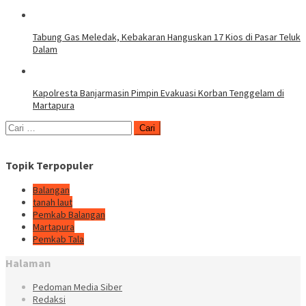
Tabung Gas Meledak, Kebakaran Hanguskan 17 Kios di Pasar Teluk
Dalam
Kapolresta Banjarmasin Pimpin Evakuasi Korban Tenggelam di
Martapura
Cari
untuk:
Topik Terpopuler
Balangan
tanah laut
Pemkab Balangan
Martapura
Pemkab Tala
Halaman
Pedoman Media Siber
Redaksi