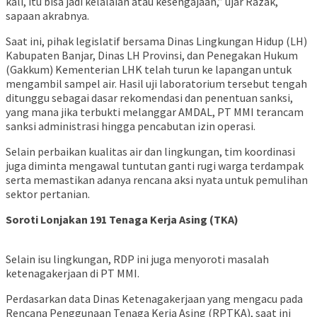
kali, itu bisa jadi kelalaian atau kesengajaan,” ujar Razak,
sapaan akrabnya.
​Saat ini, pihak legislatif bersama Dinas Lingkungan Hidup (LH)
Kabupaten Banjar, Dinas LH Provinsi, dan Penegakan Hukum
(Gakkum) Kementerian LHK telah turun ke lapangan untuk
mengambil sampel air. Hasil uji laboratorium tersebut tengah
ditunggu sebagai dasar rekomendasi dan penentuan sanksi,
yang mana jika terbukti melanggar AMDAL, PT MMI terancam
sanksi administrasi hingga pencabutan izin operasi.
​Selain perbaikan kualitas air dan lingkungan, tim koordinasi
juga diminta mengawal tuntutan ganti rugi warga terdampak
serta memastikan adanya rencana aksi nyata untuk pemulihan
sektor pertanian.
Soroti Lonjakan 191 Tenaga Kerja Asing (TKA)
​Selain isu lingkungan, RDP ini juga menyoroti masalah
ketenagakerjaan di PT MMI.
Perdasarkan data Dinas Ketenagakerjaan yang mengacu pada
Rencana Penggunaan Tenaga Kerja Asing (RPTKA), saat ini