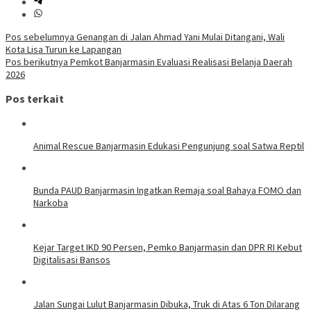
Navigasi
Pos sebelumnya
Genangan di Jalan Ahmad Yani Mulai Ditangani, Wali
Kota Lisa Turun ke Lapangan
pos
Pos berikutnya
Pemkot Banjarmasin Evaluasi Realisasi Belanja Daerah
2026
Pos terkait
Animal Rescue Banjarmasin Edukasi Pengunjung soal Satwa Reptil
Bunda PAUD Banjarmasin Ingatkan Remaja soal Bahaya FOMO dan
Narkoba
Kejar Target IKD 90 Persen, Pemko Banjarmasin dan DPR RI Kebut
Digitalisasi Bansos
Jalan Sungai Lulut Banjarmasin Dibuka, Truk di Atas 6 Ton Dilarang