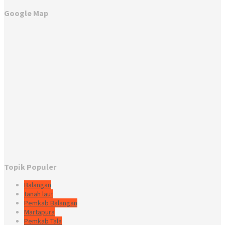
Google Map
Topik Populer
Balangan
tanah laut
Pemkab Balangan
Martapura
Pemkab Tala