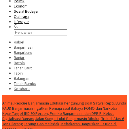
Politik
Ekonomi
Sosial Budaya
Olahraga
Lifestyle
Kalsel
Banjarmasin
Banjarbaru
Banjar
Batola
Tanah Laut
Tapin
Balangan
Tanah Bumbu
Kotabaru
News
Animal Rescue Banjarmasin Edukasi Pengunjung soal Satwa Reptil
Bunda
PAUD Banjarmasin Ingatkan Remaja soal Bahaya FOMO dan Narkoba
Kejar Target IKD 90 Persen, Pemko Banjarmasin dan DPR RI Kebut
Digitalisasi Bansos
Jalan Sungai Lulut Banjarmasin Dibuka, Truk di Atas 6
Ton Dilarang
Tabung Gas Meledak, Kebakaran Hanguskan 17 Kios di