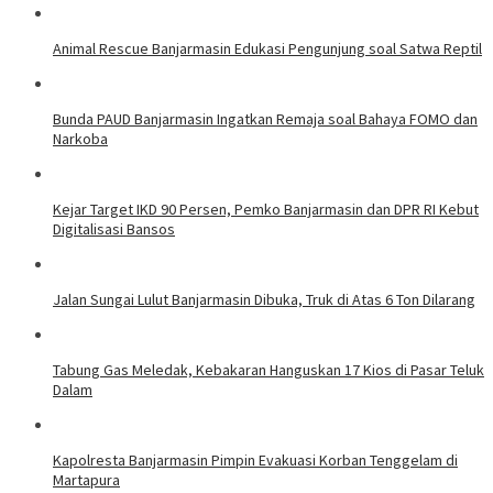
Animal Rescue Banjarmasin Edukasi Pengunjung soal Satwa Reptil
Bunda PAUD Banjarmasin Ingatkan Remaja soal Bahaya FOMO dan
Narkoba
Kejar Target IKD 90 Persen, Pemko Banjarmasin dan DPR RI Kebut
Digitalisasi Bansos
Jalan Sungai Lulut Banjarmasin Dibuka, Truk di Atas 6 Ton Dilarang
Tabung Gas Meledak, Kebakaran Hanguskan 17 Kios di Pasar Teluk
Dalam
Kapolresta Banjarmasin Pimpin Evakuasi Korban Tenggelam di
Martapura