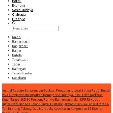
Politik
Ekonomi
Sosial Budaya
Olahraga
Lifestyle
Kalsel
Banjarmasin
Banjarbaru
Banjar
Batola
Tanah Laut
Tapin
Balangan
Tanah Bumbu
Kotabaru
News
Animal Rescue Banjarmasin Edukasi Pengunjung soal Satwa Reptil
Bunda
PAUD Banjarmasin Ingatkan Remaja soal Bahaya FOMO dan Narkoba
Kejar Target IKD 90 Persen, Pemko Banjarmasin dan DPR RI Kebut
Digitalisasi Bansos
Jalan Sungai Lulut Banjarmasin Dibuka, Truk di Atas 6
Ton Dilarang
Tabung Gas Meledak, Kebakaran Hanguskan 17 Kios di