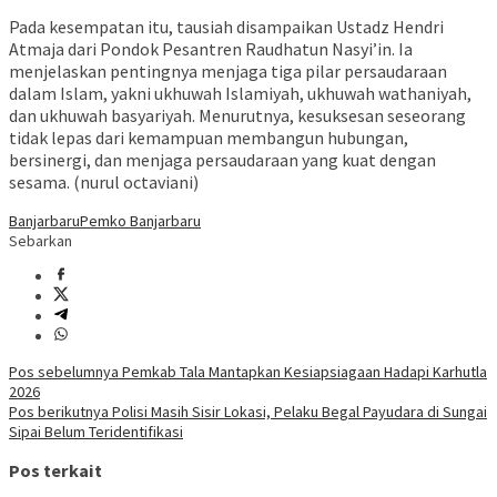
Pada kesempatan itu, tausiah disampaikan Ustadz Hendri
Atmaja dari Pondok Pesantren Raudhatun Nasyi’in. Ia
menjelaskan pentingnya menjaga tiga pilar persaudaraan
dalam Islam, yakni ukhuwah Islamiyah, ukhuwah wathaniyah,
dan ukhuwah basyariyah. Menurutnya, kesuksesan seseorang
tidak lepas dari kemampuan membangun hubungan,
bersinergi, dan menjaga persaudaraan yang kuat dengan
sesama. (nurul octaviani)
Banjarbaru
Pemko Banjarbaru
Sebarkan
Navigasi
Pos sebelumnya
Pemkab Tala Mantapkan Kesiapsiagaan Hadapi Karhutla
2026
pos
Pos berikutnya
Polisi Masih Sisir Lokasi, Pelaku Begal Payudara di Sungai
Sipai Belum Teridentifikasi
Pos terkait