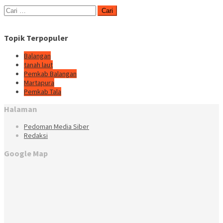
Cari
untuk:
Topik Terpopuler
Balangan
tanah laut
Pemkab Balangan
Martapura
Pemkab Tala
Halaman
Pedoman Media Siber
Redaksi
Google Map