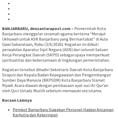
BANJARBARU, dnusantarapost.com –
Pemerintah Kota
Banjarbaru menggelar ceramah agama bertema “Merajut
Ukhuwah untuk ASN Banjarbaru yang Bermartabat” di Aula
Gawi Sabarataan, Rabu (3/6/2026). Kegiatan ini diikuti
perwakilan Aparatur Sipil Negara (ASN) dari seluruh Satuan
Kerja Perangkat Daerah (SKPD) sebagai upaya memperkuat
spiritualitas dan kebersamaan di lingkungan pemerintahan.
Kegiatan tersebut dihadiri Sekretaris Daerah Kota Banjarbaru
Sirajoni dan Kepala Badan Kepegawaian dan Pengembangan
Sumber Daya Manusia (BKPSDM) Kota Banjarbaru Slamet
Riyadi. Acara diawali dengan pembacaan ayat suci Al-Qur’an
oleh Qori Ustadz Muslih sebelum memasuki sesi utama.
Bacaan Lainnya
Pemkot Banjarbaru Siagakan Personel Hadapi Ancaman
Karhutla dan Kekeringan