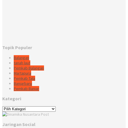
Topik Populer
Balangan
tanah laut
Pemkab Balangan
Martapura
Pemkab Tala
Banjarbaru
Pemkab Banjar
Kategori
Kategori
Jaringan Social